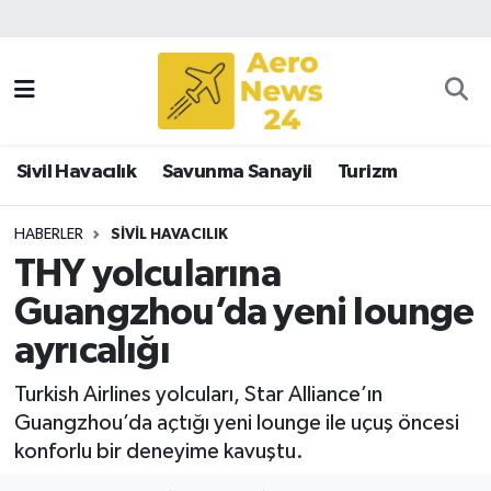
Sivil Havacılık
Savunma Sanayii
Sivil Havacılık
Savunma Sanayii
Turizm
Turizm
HABERLER
SIVIL HAVACILIK
THY yolcularına
Guangzhou’da yeni lounge
ayrıcalığı
Turkish Airlines yolcuları, Star Alliance’ın
Guangzhou’da açtığı yeni lounge ile uçuş öncesi
konforlu bir deneyime kavuştu.