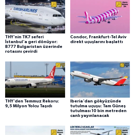
THY'nin TK7 seferi
Condor, Frankfurt-Tel Aviv
İstanbul'a geri dönüyor:
direkt uçuşlarını başlattı
B777 Bulgaristan üzerinde
rotasını çevirdi
THY'den Temmuz Rekoru:
Iberia'dan gökyüzünde
9,5 Milyon Yolcu Taşıdı
tutulma uçuşu: Tam Güneş
tutulması 10 bin metreden
canlı yayınlanacak