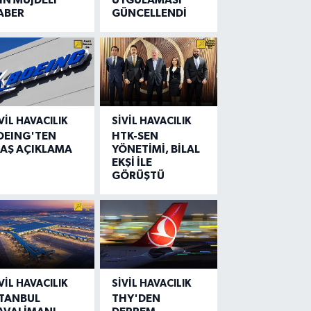
ABER
GÜNCELLENDİ
VIL HAVACILIK
SIVIL HAVACILIK
OEING'TEN
HTK-SEN
LAŞ AÇIKLAMA
YÖNETİMİ, BİLAL
EKŞİ İLE
GÖRÜŞTÜ
VIL HAVACILIK
SIVIL HAVACILIK
STANBUL
THY'DEN