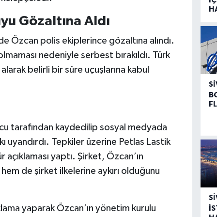
H
uyu Gözaltına Aldı
de Özcan polis ekiplerince gözaltına alındı.
t olmaması nedeniyle serbest bırakıldı. Türk
alarak belirli bir süre uçuşlarına kabul
SI
B
F
cu tarafından kaydedilip sosyal medyada
 uyandırdı. Tepkiler üzerine Petlas Lastik
r açıklaması yaptı. Şirket, Özcan’ın
 hem de şirket ilkelerine aykırı olduğunu
SI
çıklama yaparak Özcan’ın yönetim kurulu
İ