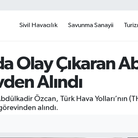
Sivil Havacılık
Savunma Sanayii
Turi
a Olay Çıkaran A
den Alındı
Abdülkadir Özcan, Türk Hava Yolları’nın (T
örevinden alındı.