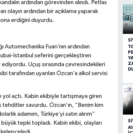
andalın ardından görevinden alındı. Petlas
nan olayın ardından bir açıklama yaparak
sona erdiğini duyurdu.
SI
ğı Automechanika Fuarı’nın ardından
T
P
bai-İstanbul seferini gerçekleştiren
Y
Z
 ediyordu. Uçuş sırasında çevresindekileri
D
ibi tarafından uyarılan Özcan’a alkol servisi
yol açtı. Kabin ekibiyle tartışmaya giren
k tehditler savurdu. Özcan’ın, “Benim kim
larlık adamım, Türkiye’yi satın alırım”
SI
büyük tepki topladı. Kabin ekibi, olayları
A
ı kelepçeledi.
İÇ