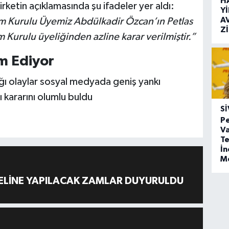
H
rketin açıklamasında şu ifadeler yer aldı:
Y
A
tim Kurulu Üyemiz Abdülkadir Özcan’ın Petlas
Z
m Kurulu üyeliğinden azline karar verilmiştir.”
m Ediyor
ğı olaylar sosyal medyada geniş yankı
ı kararını olumlu buldu
SI
Pe
Va
Te
İ
M
ELİNE YAPILACAK ZAMLAR DUYURULDU