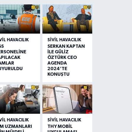
VIL HAVACILIK
SIVIL HAVACILIK
GS
SERKAN KAPTAN
ERSONELİNE
İLE GÜLİZ
APILACAK
ÖZTÜRK CEO
AMLAR
AGENDA
UYURULDU
2024'TE
KONUŞTU
VIL HAVACILIK
SIVIL HAVACILIK
IM UZMANLARI
THY MOBİL
İN MÜJDELİ
UYGULAMASI