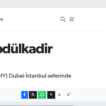
zm
bdülkadir
HY) Dubai-İstanbul seferinde
-
+
A
A