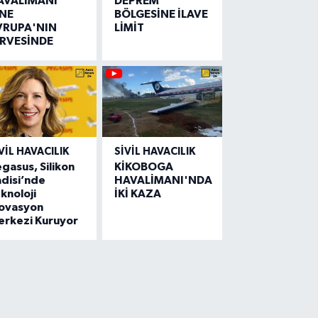
AVALİMANI
DEPREM
İNE
BÖLGESİNE İLAVE
VRUPA'NIN
LİMİT
İRVESİNDE
VIL HAVACILIK
SIVIL HAVACILIK
gasus, Silikon
KİKOBOGA
disi’nde
HAVALİMANI'NDA
knoloji
İKİ KAZA
novasyon
erkezi Kuruyor