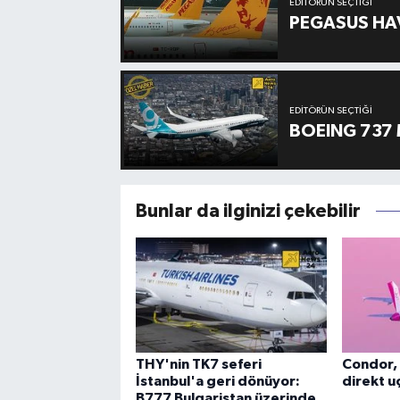
EDITÖRÜN SEÇTIĞI
PEGASUS HAV
EDITÖRÜN SEÇTIĞI
BOEING 737 
Bunlar da ilginizi çekebilir
THY'nin TK7 seferi
Condor, 
İstanbul'a geri dönüyor:
direkt uç
B777 Bulgaristan üzerinde