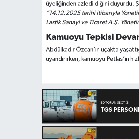
üyeliğinden azledildiğini duyurdu. Şi
“14.12.2025 tarihi itibarıyla Yöne
Lastik Sanayi ve Ticaret A.Ş. Yöneti
Kamuoyu Tepkisi Deva
Abdülkadir Özcan’ın uçakta yaşattı
uyandırırken, kamuoyu Petlas’ın hızl
EDITÖRÜN SEÇTIĞI
TGS PERSON