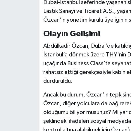
Dubai-İstanbul seferinde yaşanan sk
Lastik Sanayi ve Ticaret A.Ş., yaşa
Özcan’ın yönetim kurulu üyeliğinin 
Olayın Gelişimi
Abdülkadir Özcan, Dubai’de katıldı
İstanbul’a dönmek üzere THY'nin Du
uçağında Business Class’ta seyahat
rahatsız ettiği gerekçesiyle kabin ek
durduruldu.
Ancak bu durum, Özcan’ın tepkisine 
Özcan, diğer yolculara da bağırara
olduğumu biliyor musunuz? Milyar do
şeklindeki ifadeleri sosyal medyada 
kontrol altına alabilmek için Özcan’