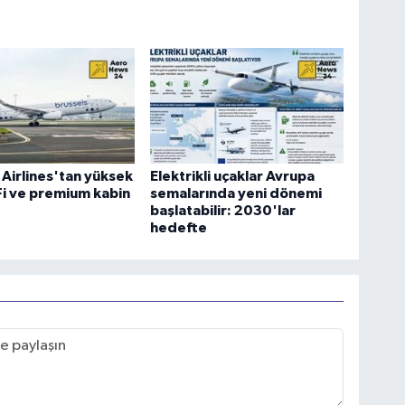
 Airlines'tan yüksek
Elektrikli uçaklar Avrupa
-Fi ve premium kabin
semalarında yeni dönemi
başlatabilir: 2030'lar
hedefte