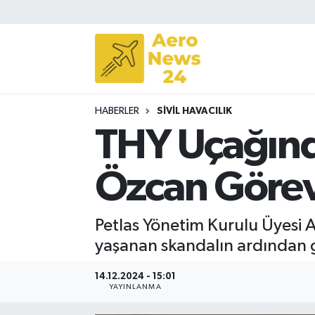
Sivil Havacılık
Savunma Sanayii
HABERLER
SIVIL HAVACILIK
Turizm
THY Uçağınd
Özcan Görev
Petlas Yönetim Kurulu Üyesi 
yaşanan skandalın ardından g
14.12.2024 - 15:01
YAYINLANMA