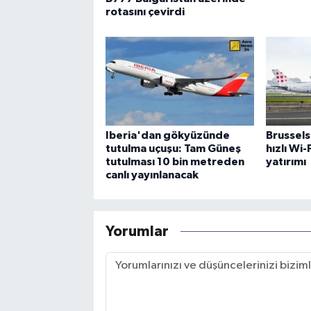
rotasını çevirdi
Iberia'dan gökyüzünde
Brussels
tutulma uçuşu: Tam Güneş
hızlı Wi
tutulması 10 bin metreden
yatırımı
canlı yayınlanacak
Yorumlar