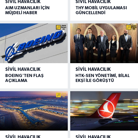
SIVIL HAVACILIK
SIVIL HAVACILIK
AIM UZMANLARI İÇİN
THY MOBİL UYGULAMASI
MÜJDELİ HABER
GÜNCELLENDİ
SIVIL HAVACILIK
SIVIL HAVACILIK
BOEING'TEN FLAŞ
HTK-SEN YÖNETİMİ, BİLAL
AÇIKLAMA
EKŞİ İLE GÖRÜŞTÜ
SIVIL HAVACILIK
SIVIL HAVACILIK