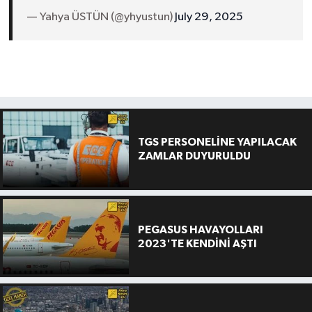
— Yahya ÜSTÜN (@yhyustun)
July 29, 2025
TGS PERSONELİNE YAPILACAK
ZAMLAR DUYURULDU
PEGASUS HAVAYOLLARI
2023'TE KENDİNİ AŞTI