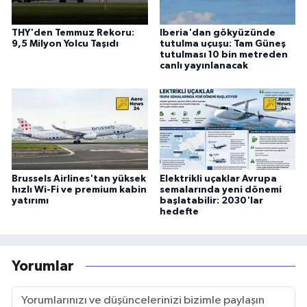
THY'den Temmuz Rekoru:
Iberia'dan gökyüzünde
9,5 Milyon Yolcu Taşıdı
tutulma uçuşu: Tam Güneş
tutulması 10 bin metreden
canlı yayınlanacak
Brussels Airlines'tan yüksek
Elektrikli uçaklar Avrupa
hızlı Wi-Fi ve premium kabin
semalarında yeni dönemi
yatırımı
başlatabilir: 2030'lar
hedefte
Yorumlar