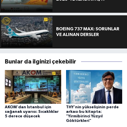
BOEING 737 MAX: SORUNLAR
VE ALINAN DERSLER
Bunlar da ilginizi çekebilir
AKOM'dan İstanbul için
THY'nin yükselişinin perde
sağanak uyarısı: Sıcaklıklar
arkası bu kitapta:
5 derece düşecek
"Yirmibirinci Yüzyıl
Göktürkleri"