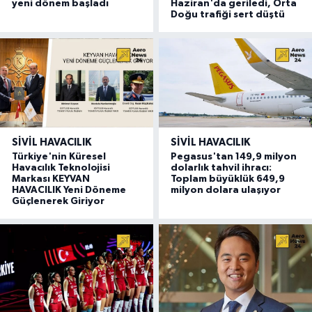
yeni dönem başladı
Haziran'da geriledi, Orta
Doğu trafiği sert düştü
SIVIL HAVACILIK
SIVIL HAVACILIK
Türkiye'nin Küresel
Pegasus'tan 149,9 milyon
Havacılık Teknolojisi
dolarlık tahvil ihracı:
Markası KEYVAN
Toplam büyüklük 649,9
HAVACILIK Yeni Döneme
milyon dolara ulaşıyor
Güçlenerek Giriyor