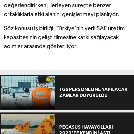
değerlendirirken, ilerleyen süreçte benzer
ortaklıklarla etki alanını genişletmeyi planlıyor.
Söz konusu iş birliği, Türkiye'nin yerli SAF üretim
kapasitesinin geliştirilmesine katkı sağlayacak
adımlar arasında gösteriliyor.
TGS PERSONELİNE YAPILACAK
ZAMLAR DUYURULDU
PEGASUS HAVAYOLLARI
2023'TE KENDİNİ AŞTI