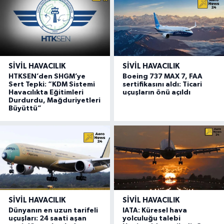
SIVIL HAVACILIK
SIVIL HAVACILIK
HTKSEN’den SHGM’ye
Boeing 737 MAX 7, FAA
Sert Tepki: “KDM Sistemi
sertifikasını aldı: Ticari
Havacılıkta Eğitimleri
uçuşların önü açıldı
Durdurdu, Mağduriyetleri
Büyüttü”
SIVIL HAVACILIK
SIVIL HAVACILIK
Dünyanın en uzun tarifeli
IATA: Küresel hava
uçuşları: 24 saati aşan
yolculuğu talebi