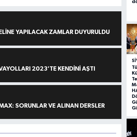
d
ELİNE YAPILACAK ZAMLAR DUYURULDU
SI
Tü
AYOLLARI 2023'TE KENDİNİ AŞTI
Kü
Te
M
HA
D
G
MAX: SORUNLAR VE ALINAN DERSLER
Gi