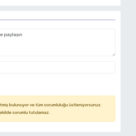
tmiş bulunuyor ve tüm sorumluluğu üstleniyorsunuz.
kilde sorumlu tutulamaz.