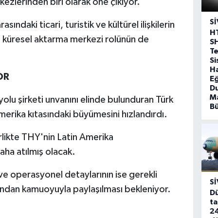
ezlerinden biri olarak öne çıkıyor.
SI
sındaki ticari, turistik ve kültürel ilişkilerin
H
'un küresel aktarma merkezi rolünün de
S
T
Si
Ha
OR
Eğ
D
Ma
olu şirketi unvanını elinde bulunduran Türk
B
Amerika kıtasındaki büyümesini hızlandırdı.
rlikte THY'nin Latin Amerika
ha atılmış olacak.
 ve operasyonel detaylarının ise gerekli
SI
ndan kamuoyuyla paylaşılması bekleniyor.
Dü
ta
24