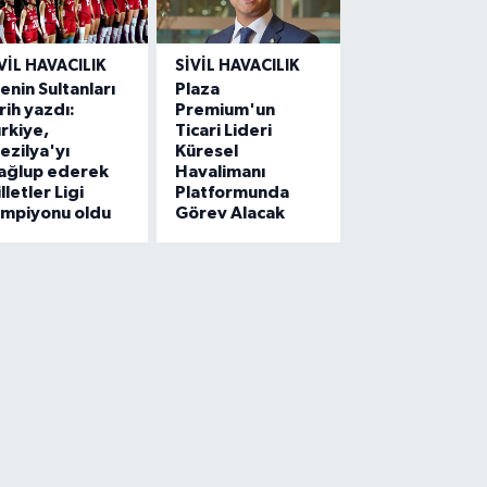
VIL HAVACILIK
SIVIL HAVACILIK
lenin Sultanları
Plaza
rih yazdı:
Premium'un
rkiye,
Ticari Lideri
ezilya'yı
Küresel
ağlup ederek
Havalimanı
lletler Ligi
Platformunda
ampiyonu oldu
Görev Alacak