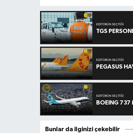
EDITÖRÜN SEÇTIĞI
TGS PERSON
EDITÖRÜN SEÇTIĞI
PEGASUS HAV
EDITÖRÜN SEÇTIĞI
BOEING 737 
Bunlar da ilginizi çekebilir