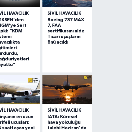
VIL HAVACILIK
SIVIL HAVACILIK
TKSEN’den
Boeing 737 MAX
HGM’ye Sert
7, FAA
epki: “KDM
sertifikasını aldı:
stemi
Ticari uçuşların
vacılıkta
önü açıldı
itimleri
urdurdu,
ğduriyetleri
üyüttü”
VIL HAVACILIK
SIVIL HAVACILIK
nyanın en uzun
IATA: Küresel
rifeli uçuşları:
hava yolculuğu
 saati aşan yeni
talebi Haziran'da