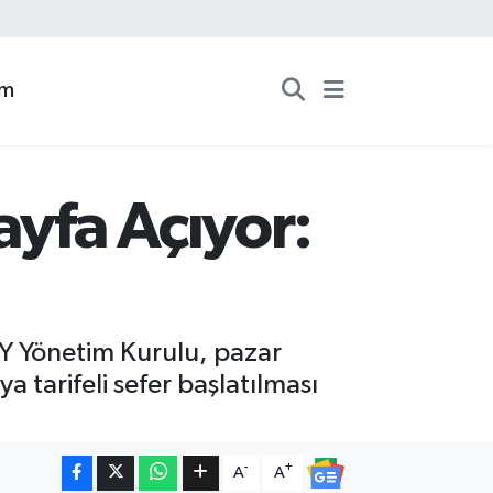
zm
yfa Açıyor:
Y Yönetim Kurulu, pazar
 tarifeli sefer başlatılması
-
+
A
A