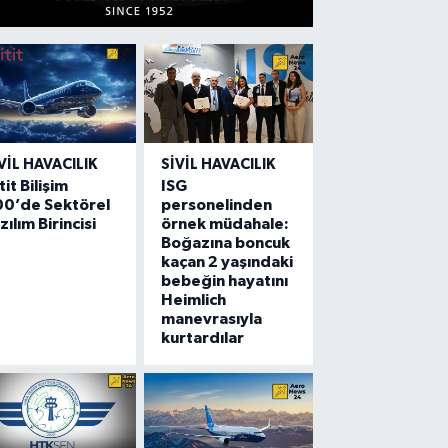
VIL HAVACILIK
SIVIL HAVACILIK
tit Bilişim
ISG
00’de Sektörel
personelinden
zılım Birincisi
örnek müdahale:
Boğazına boncuk
kaçan 2 yaşındaki
bebeğin hayatını
Heimlich
manevrasıyla
kurtardılar