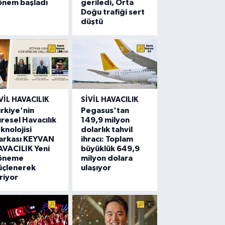
önem başladı
geriledi, Orta
Doğu trafiği sert
düştü
VIL HAVACILIK
SIVIL HAVACILIK
rkiye'nin
Pegasus'tan
resel Havacılık
149,9 milyon
knolojisi
dolarlık tahvil
arkası KEYVAN
ihracı: Toplam
VACILIK Yeni
büyüklük 649,9
öneme
milyon dolara
üçlenerek
ulaşıyor
riyor