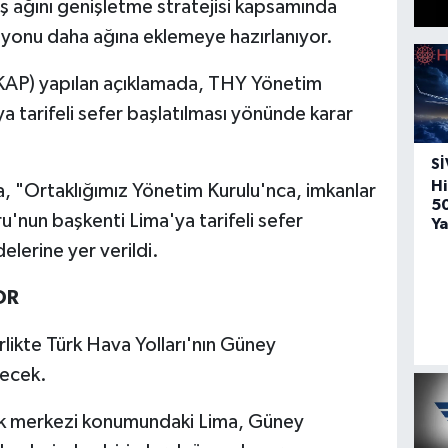
uş ağını genişletme stratejisi kapsamında
yonu daha ağına eklemeye hazırlanıyor.
KAP) yapılan açıklamada, THY Yönetim
a tarifeli sefer başlatılması yönünde karar
SI
Hi
a, "Ortaklığımız Yönetim Kurulu'nca, imkanlar
5
ru'nun başkenti Lima'ya tarifeli sefer
Ya
delerine yer verildi.
OR
rlikte Türk Hava Yolları'nın Güney
necek.
tik merkezi konumundaki Lima, Güney