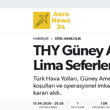
Sivil Havacılık
Savunma Sanayii
HABERLER
SIVIL HAVACILIK
Turizm
THY Güney A
Lima Seferle
Türk Hava Yolları, Güney Ame
koşulları ve operasyonel imkan
kararı aldı.
15.06.2026 - 20:26
1
1 DK
YAYINLANMA
PAYLAŞIM
OKUNMA SÜ