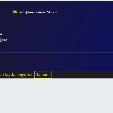
info@aeronews24.com
le
ğınız
den faydalanıyoruz.
Tamam