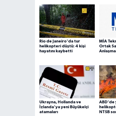
Rio de Janeiro'da tur
MİA Tek
helikopteri düştü: 4 kişi
Ortak S
hayatını kaybetti
Anlaşmas
Ukrayna, Hollanda ve
ABD'de 
İzlanda'ya yeni Büyükelçi
helikopt
atamaları
NTSB sor