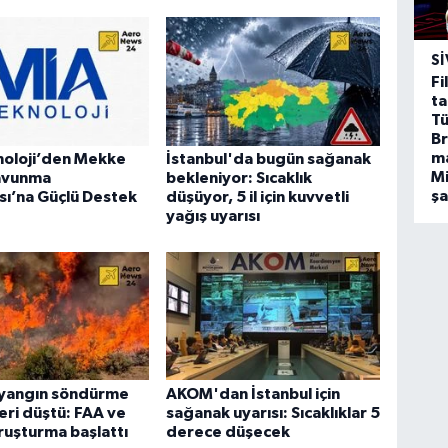
SI
Fi
ta
Tü
Br
m
noloji’den Mekke
İstanbul'da bugün sağanak
Mi
avunma
bekleniyor: Sıcaklık
ş
ı’na Güçlü Destek
düşüyor, 5 il için kuvvetli
yağış uyarısı
yangın söndürme
AKOM'dan İstanbul için
eri düştü: FAA ve
sağanak uyarısı: Sıcaklıklar 5
uşturma başlattı
derece düşecek