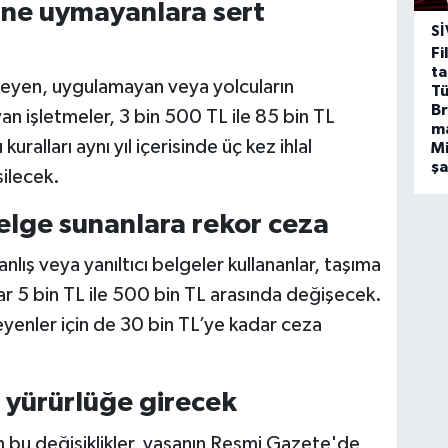
ine uymayanlara sert
SI
Fi
ta
meyen, uygulamayan veya yolcuların
Tü
Br
 işletmeler, 3 bin 500 TL ile 85 bin TL
m
ralları aynı yıl içerisinde üç kez ihlal
Mi
ş
silecek.
belge sunanlara rekor ceza
anlış veya yanıltıcı belgeler kullananlar, taşıma
lar 5 bin TL ile 500 bin TL arasında değişecek.
yenler için de 30 bin TL’ye kadar ceza
e yürürlüğe girecek
 bu değişiklikler, yasanın Resmi Gazete'de