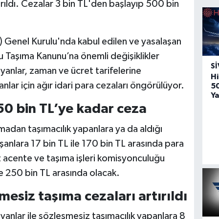
ştırıldı. Cezalar 3 bin TL'den başlayıp 500 bin
) Genel Kurulu'nda kabul edilen ve yasalaşan
u Taşıma Kanunu’na önemli değişiklikler
SI
şıyanlar, zaman ve ücret tarifelerine
Hi
nlar için ağır idari para cezaları öngörülüyor.
5
Ya
50 bin TL’ye kadar ceza
adan taşımacılık yapanlara ya da aldığı
anlara 17 bin TL ile 170 bin TL arasında para
z acente ve taşıma işleri komisyonculuğu
ile 250 bin TL arasında olacak.
mesiz taşıma cezaları artırıldı
ıyanlar ile sözleşmesiz taşımacılık yapanlara 8