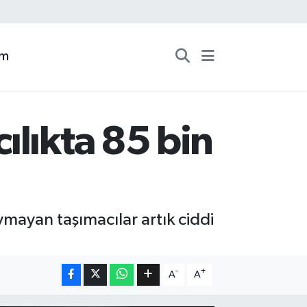
zm
ılıkta 85 bin
uymayan taşımacılar artık ciddi
-
+
A
A