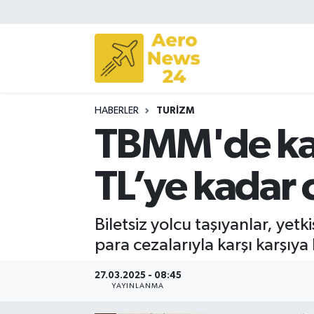
Sivil Havacılık
Savunma Sanayii
HABERLER
TURIZM
Turizm
TBMM'de kabu
TL’ye kadar 
Biletsiz yolcu taşıyanlar, yet
para cezalarıyla karşı karşıya
27.03.2025 - 08:45
YAYINLANMA