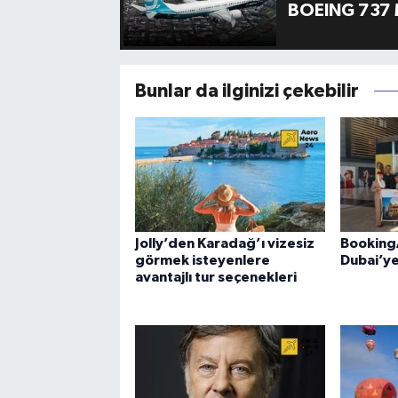
BOEING 737 
Bunlar da ilginizi çekebilir
Jolly’den Karadağ’ı vizesiz
Booking
görmek isteyenlere
Dubai’ye
avantajlı tur seçenekleri