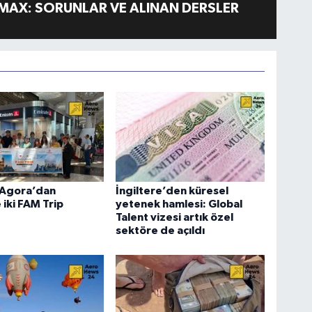
MAX: SORUNLAR VE ALINAN DERSLER
Agora’dan
İngiltere’den küresel
 iki FAM Trip
yetenek hamlesi: Global
Talent vizesi artık özel
sektöre de açıldı