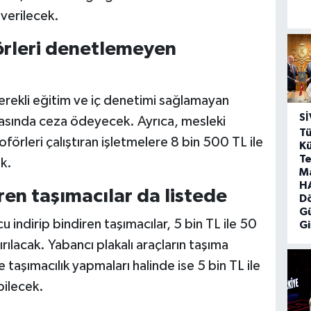
 verilecek.
örleri denetlemeyen
gerekli eğitim ve iç denetimi sağlamayan
SI
arasında ceza ödeyecek. Ayrıca, mesleki
Tü
förleri çalıştıran işletmelere 8 bin 500 TL ile
Kü
Te
k.
M
HA
iren taşımacılar da listede
D
G
 indirip bindiren taşımacılar, 5 bin TL ile 50
Gi
rılacak. Yabancı plakalı araçların taşıma
e taşımacılık yapmaları halinde ise 5 bin TL ile
bilecek.