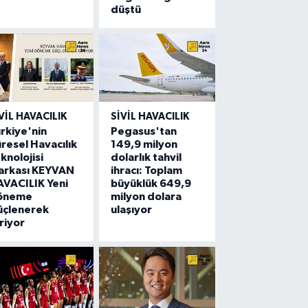
düştü
VIL HAVACILIK
SIVIL HAVACILIK
rkiye'nin
Pegasus'tan
resel Havacılık
149,9 milyon
knolojisi
dolarlık tahvil
arkası KEYVAN
ihracı: Toplam
VACILIK Yeni
büyüklük 649,9
öneme
milyon dolara
üçlenerek
ulaşıyor
riyor