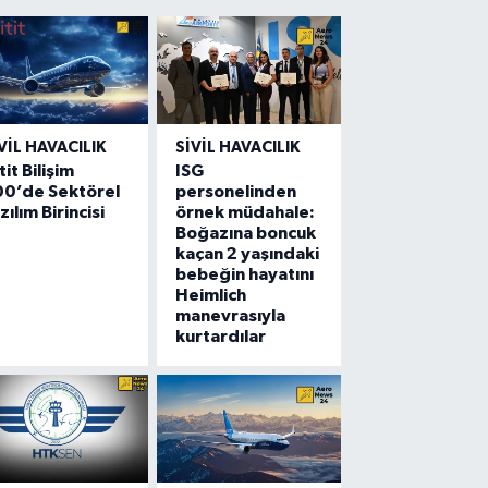
VIL HAVACILIK
SIVIL HAVACILIK
tit Bilişim
ISG
00’de Sektörel
personelinden
zılım Birincisi
örnek müdahale:
Boğazına boncuk
kaçan 2 yaşındaki
bebeğin hayatını
Heimlich
manevrasıyla
kurtardılar