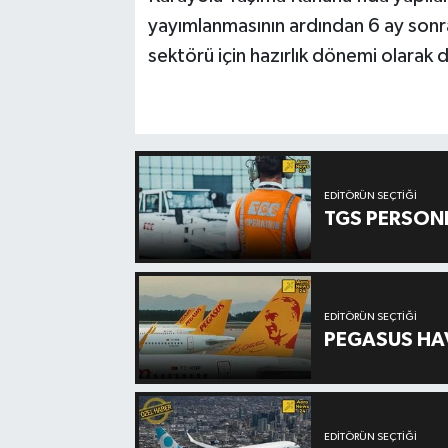
yayımlanmasının ardından 6 ay sonra
sektörü için hazırlık dönemi olarak 
EDITÖRÜN SEÇTIĞI
TGS PERSON
EDITÖRÜN SEÇTIĞI
PEGASUS HAV
EDITÖRÜN SEÇTIĞI