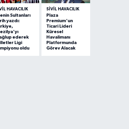
VIL HAVACILIK
SIVIL HAVACILIK
lenin Sultanları
Plaza
rih yazdı:
Premium'un
rkiye,
Ticari Lideri
ezilya'yı
Küresel
ağlup ederek
Havalimanı
lletler Ligi
Platformunda
ampiyonu oldu
Görev Alacak