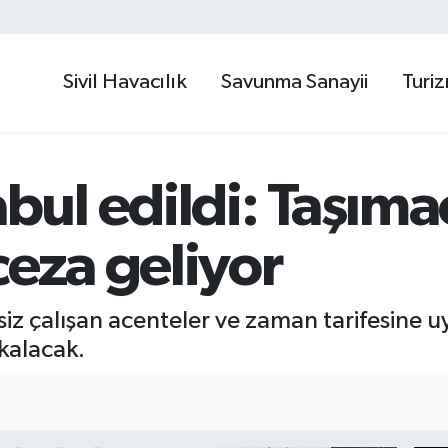
Sivil Havacılık
Savunma Sanayii
Turi
l edildi: Taşımac
ceza geliyor
kisiz çalışan acenteler ve zaman tarifesine 
 kalacak.