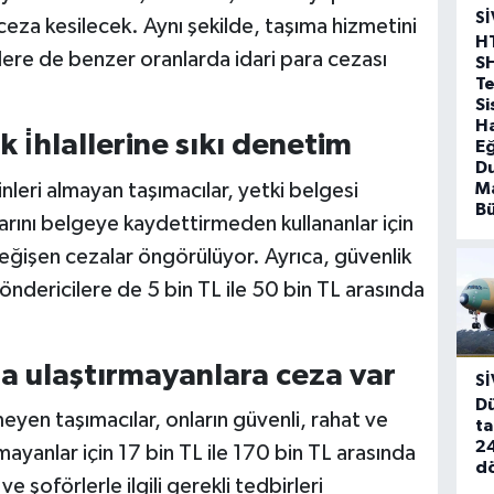
SI
eza kesilecek. Aynı şekilde, taşıma hizmetini
H
ere de benzer oranlarda idari para cezası
S
T
Si
Ha
k i̇hlallerine sıkı denetim
Eğ
D
zinleri almayan taşımacılar, yetki belgesi
Ma
B
arını belgeye kaydettirmeden kullananlar için
ğişen cezalar öngörülüyor. Ayrıca, güvenlik
göndericilere de 5 bin TL ile 50 bin TL arasında
na ulaştırmayanlara ceza var
SI
Dü
eyen taşımacılar, onların güvenli, rahat ve
ta
24
mayanlar için 17 bin TL ile 170 bin TL arasında
d
 şoförlerle ilgili gerekli tedbirleri