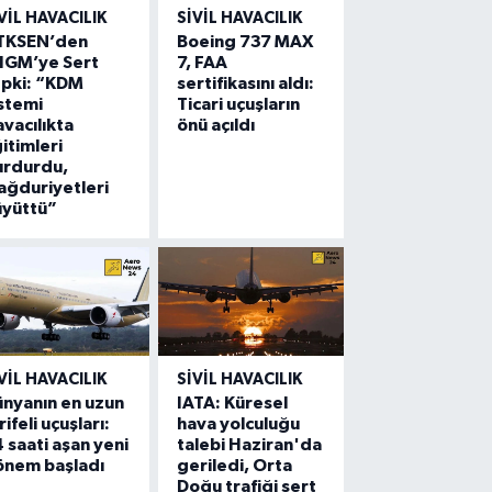
VIL HAVACILIK
SIVIL HAVACILIK
TKSEN’den
Boeing 737 MAX
HGM’ye Sert
7, FAA
epki: “KDM
sertifikasını aldı:
stemi
Ticari uçuşların
vacılıkta
önü açıldı
itimleri
urdurdu,
ğduriyetleri
üyüttü”
VIL HAVACILIK
SIVIL HAVACILIK
nyanın en uzun
IATA: Küresel
rifeli uçuşları:
hava yolculuğu
 saati aşan yeni
talebi Haziran'da
önem başladı
geriledi, Orta
Doğu trafiği sert