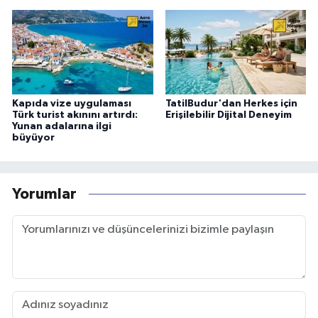
Kapıda vize uygulaması
TatilBudur'dan Herkes için
Türk turist akınını artırdı:
Erişilebilir Dijital Deneyim
Yunan adalarına ilgi
büyüyor
Yorumlar