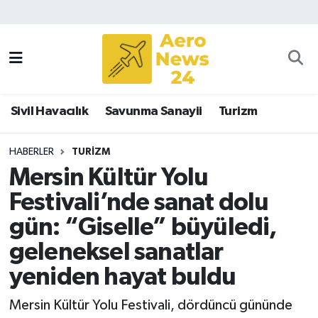
Sivil Havacılık
Savunma Sanayii
Sivil Havacılık
Savunma Sanayii
Turizm
Turizm
HABERLER
TURIZM
Mersin Kültür Yolu
Festivali’nde sanat dolu
gün: “Giselle” büyüledi,
geleneksel sanatlar
yeniden hayat buldu
Mersin Kültür Yolu Festivali, dördüncü gününde