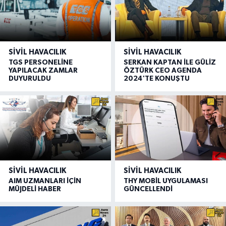
SIVIL HAVACILIK
SIVIL HAVACILIK
TGS PERSONELİNE
SERKAN KAPTAN İLE GÜLİZ
YAPILACAK ZAMLAR
ÖZTÜRK CEO AGENDA
DUYURULDU
2024'TE KONUŞTU
SIVIL HAVACILIK
SIVIL HAVACILIK
AIM UZMANLARI İÇİN
THY MOBİL UYGULAMASI
MÜJDELİ HABER
GÜNCELLENDİ