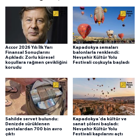
Accor 2026 Yılı İlk Yarı
Kapadokya semaları
Finansal Sonuçlarını
balonlarla renklendi:
Açıkladı: Zorlu küresel
Nevşehir Kültür Yolu
koşullara rağmen çevikliğini
Festivali coşkuyla başladı
korudu
Sahilde servet bulundu:
Kapadokya'da kültür ve
Denizde sürüklenen
sanat şöleni başladı:
çantalardan 700 bin avro
Nevşehir Kültür Yolu
çıktı
Festivali kapılarını açtı