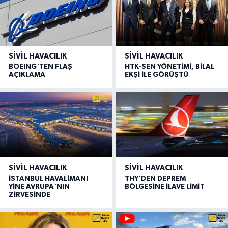
SIVIL HAVACILIK
SIVIL HAVACILIK
BOEING'TEN FLAŞ
HTK-SEN YÖNETİMİ, BİLAL
AÇIKLAMA
EKŞİ İLE GÖRÜŞTÜ
SIVIL HAVACILIK
SIVIL HAVACILIK
İSTANBUL HAVALİMANI
THY'DEN DEPREM
YİNE AVRUPA'NIN
BÖLGESİNE İLAVE LİMİT
ZİRVESİNDE