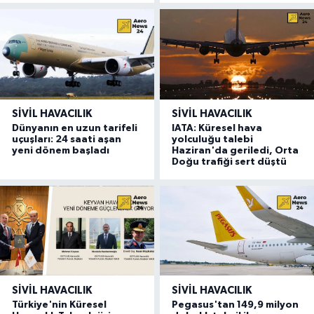
SIVIL HAVACILIK
SIVIL HAVACILIK
Dünyanın en uzun tarifeli
IATA: Küresel hava
uçuşları: 24 saati aşan
yolculuğu talebi
yeni dönem başladı
Haziran'da geriledi, Orta
Doğu trafiği sert düştü
SIVIL HAVACILIK
SIVIL HAVACILIK
Türkiye'nin Küresel
Pegasus'tan 149,9 milyon