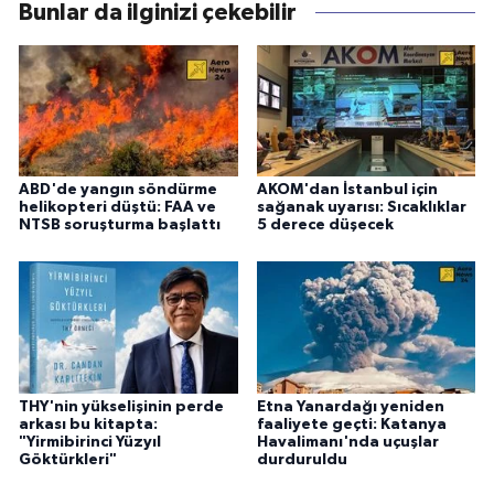
Bunlar da ilginizi çekebilir
ABD'de yangın söndürme
AKOM'dan İstanbul için
helikopteri düştü: FAA ve
sağanak uyarısı: Sıcaklıklar
NTSB soruşturma başlattı
5 derece düşecek
THY'nin yükselişinin perde
Etna Yanardağı yeniden
arkası bu kitapta:
faaliyete geçti: Katanya
"Yirmibirinci Yüzyıl
Havalimanı'nda uçuşlar
Göktürkleri"
durduruldu