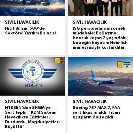
SIVIL HAVACILIK
SIVIL HAVACILIK
Hitit Bilişim 500’de
ISG personelinden örnek
Sektörel Yazılım Birincisi
müdahale: Boğazına
boncuk kaçan 2 yaşındaki
bebeğin hayatını Heimlich
manevrasıyla kurtardılar
SIVIL HAVACILIK
SIVIL HAVACILIK
HTKSEN’den SHGM’ye
Boeing 737 MAX 7, FAA
Sert Tepki: “KDM Sistemi
sertifikasını aldı: Ticari
Havacılıkta Eğitimleri
uçuşların önü açıldı
Durdurdu, Mağduriyetleri
Büyüttü”