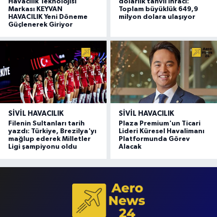
Havacılık Teknolojisi
dolarlık tahvil ihracı:
Markası KEYVAN
Toplam büyüklük 649,9
HAVACILIK Yeni Döneme
milyon dolara ulaşıyor
Güçlenerek Giriyor
SIVIL HAVACILIK
SIVIL HAVACILIK
Filenin Sultanları tarih
Plaza Premium'un Ticari
yazdı: Türkiye, Brezilya'yı
Lideri Küresel Havalimanı
mağlup ederek Milletler
Platformunda Görev
Ligi şampiyonu oldu
Alacak