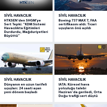
SIVIL HAVACILIK
SIVIL HAVACILIK
HTKSEN’den SHGM’ye
Boeing 737 MAX 7, FAA
Sert Tepki: “KDM Sistemi
sertifikasını aldı: Ticari
Havacılıkta Eğitimleri
uçuşların önü açıldı
Durdurdu, Mağduriyetleri
Büyüttü”
SIVIL HAVACILIK
SIVIL HAVACILIK
Dünyanın en uzun tarifeli
IATA: Küresel hava
uçuşları: 24 saati aşan
yolculuğu talebi
yeni dönem başladı
Haziran'da geriledi, Orta
Doğu trafiği sert düştü