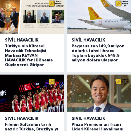
SIVIL HAVACILIK
SIVIL HAVACILIK
Türkiye'nin Küresel
Pegasus'tan 149,9 milyon
Havacılık Teknolojisi
dolarlık tahvil ihracı:
Markası KEYVAN
Toplam büyüklük 649,9
HAVACILIK Yeni Döneme
milyon dolara ulaşıyor
Güçlenerek Giriyor
SIVIL HAVACILIK
SIVIL HAVACILIK
Filenin Sultanları tarih
Plaza Premium'un Ticari
yazdı: Türkiye, Brezilya'yı
Lideri Küresel Havalimanı