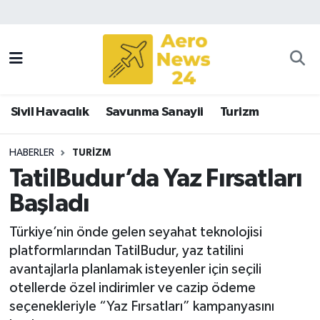
Sivil Havacılık
Savunma Sanayii
Sivil Havacılık
Savunma Sanayii
Turizm
Turizm
HABERLER
TURIZM
TatilBudur’da Yaz Fırsatları
Başladı
Türkiye’nin önde gelen seyahat teknolojisi
platformlarından TatilBudur, yaz tatilini
avantajlarla planlamak isteyenler için seçili
otellerde özel indirimler ve cazip ödeme
seçenekleriyle “Yaz Fırsatları” kampanyasını