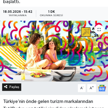
başlattı.
18.05.2026 - 15:42
1 DK
YAYINLANMA
OKUNMA SÜRESI
Paylaş
-
+
A
A
Türkiye’nin önde gelen turizm markalarından