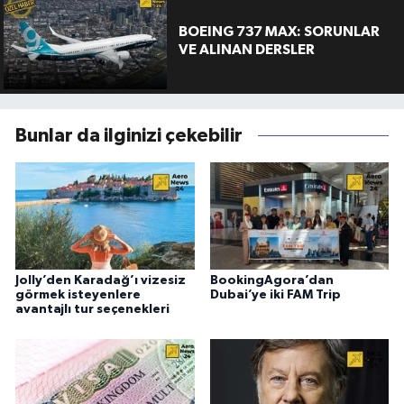
BOEING 737 MAX: SORUNLAR
VE ALINAN DERSLER
Bunlar da ilginizi çekebilir
Jolly’den Karadağ’ı vizesiz
BookingAgora’dan
görmek isteyenlere
Dubai’ye iki FAM Trip
avantajlı tur seçenekleri