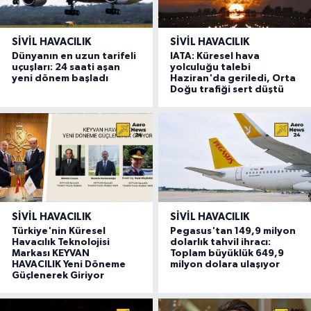
SIVIL HAVACILIK
SIVIL HAVACILIK
Dünyanın en uzun tarifeli
IATA: Küresel hava
uçuşları: 24 saati aşan
yolculuğu talebi
yeni dönem başladı
Haziran'da geriledi, Orta
Doğu trafiği sert düştü
SIVIL HAVACILIK
SIVIL HAVACILIK
Türkiye'nin Küresel
Pegasus'tan 149,9 milyon
Havacılık Teknolojisi
dolarlık tahvil ihracı:
Markası KEYVAN
Toplam büyüklük 649,9
HAVACILIK Yeni Döneme
milyon dolara ulaşıyor
Güçlenerek Giriyor