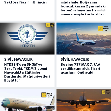
Sektörel Yazılım Birincisi
müdahale: Boğazına
boncuk kaçan 2 yaşındaki
bebeğin hayatını Heimlich
manevrasıyla kurtardılar
SIVIL HAVACILIK
SIVIL HAVACILIK
HTKSEN’den SHGM’ye
Boeing 737 MAX 7, FAA
Sert Tepki: “KDM Sistemi
sertifikasını aldı: Ticari
Havacılıkta Eğitimleri
uçuşların önü açıldı
Durdurdu, Mağduriyetleri
Büyüttü”