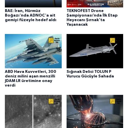
BAE: İran, Hürmüz
TEKNOFEST Drone
Boğazı'nda ADNOC'a ait
Şampiyonası’nda İlk Etap
gemiyi füzeyle hedef aldı
Heyecanı Şırnak’ta
Yaşanacak
ABD Hava Kuvvetleri, 300
Sığınak Delici TOLUN P
deniz milini aşan menzilli
Vurucu Gücüyle Sahada
JDAM LR üretimine onay
verdi