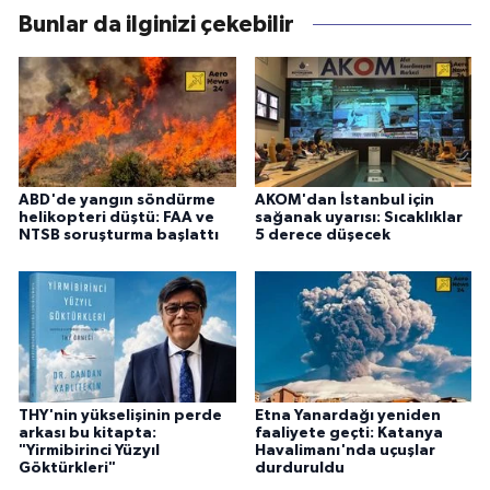
Bunlar da ilginizi çekebilir
ABD'de yangın söndürme
AKOM'dan İstanbul için
helikopteri düştü: FAA ve
sağanak uyarısı: Sıcaklıklar
NTSB soruşturma başlattı
5 derece düşecek
THY'nin yükselişinin perde
Etna Yanardağı yeniden
arkası bu kitapta:
faaliyete geçti: Katanya
"Yirmibirinci Yüzyıl
Havalimanı'nda uçuşlar
Göktürkleri"
durduruldu