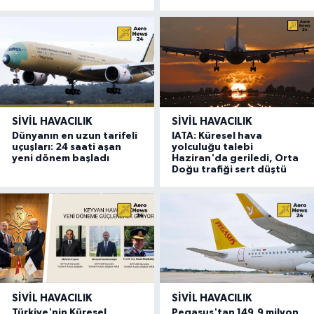
SIVIL HAVACILIK
SIVIL HAVACILIK
Dünyanın en uzun tarifeli
IATA: Küresel hava
uçuşları: 24 saati aşan
yolculuğu talebi
yeni dönem başladı
Haziran'da geriledi, Orta
Doğu trafiği sert düştü
SIVIL HAVACILIK
SIVIL HAVACILIK
Türkiye'nin Küresel
Pegasus'tan 149,9 milyon