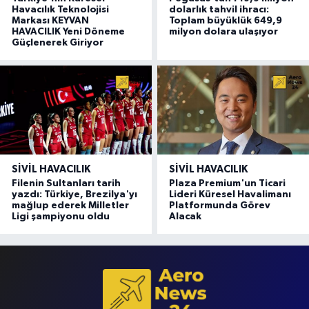
Havacılık Teknolojisi
dolarlık tahvil ihracı:
Markası KEYVAN
Toplam büyüklük 649,9
HAVACILIK Yeni Döneme
milyon dolara ulaşıyor
Güçlenerek Giriyor
SIVIL HAVACILIK
SIVIL HAVACILIK
Filenin Sultanları tarih
Plaza Premium'un Ticari
yazdı: Türkiye, Brezilya'yı
Lideri Küresel Havalimanı
mağlup ederek Milletler
Platformunda Görev
Ligi şampiyonu oldu
Alacak