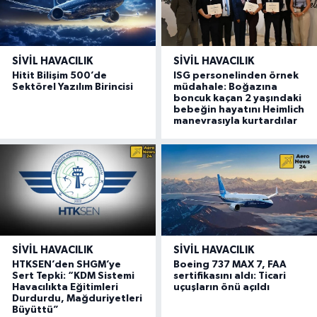
SIVIL HAVACILIK
SIVIL HAVACILIK
Hitit Bilişim 500’de
ISG personelinden örnek
Sektörel Yazılım Birincisi
müdahale: Boğazına
boncuk kaçan 2 yaşındaki
bebeğin hayatını Heimlich
manevrasıyla kurtardılar
SIVIL HAVACILIK
SIVIL HAVACILIK
HTKSEN’den SHGM’ye
Boeing 737 MAX 7, FAA
Sert Tepki: “KDM Sistemi
sertifikasını aldı: Ticari
Havacılıkta Eğitimleri
uçuşların önü açıldı
Durdurdu, Mağduriyetleri
Büyüttü”