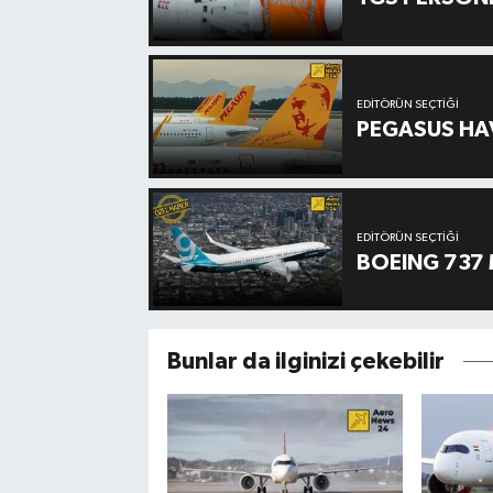
EDITÖRÜN SEÇTIĞI
PEGASUS HAV
EDITÖRÜN SEÇTIĞI
BOEING 737 
Bunlar da ilginizi çekebilir