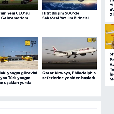
H
Y
A
a’nın Yeni CEO’su
Hitit Bilişim 500’de
Z
 Gebremariam
Sektörel Yazılım Birincisi
SI
Pe
Va
Te
aki yangın görevini
Qatar Airways, Philadelphia
İ
yan Türk yangın
seferlerine yeniden başladı
M
e uçakları yurda