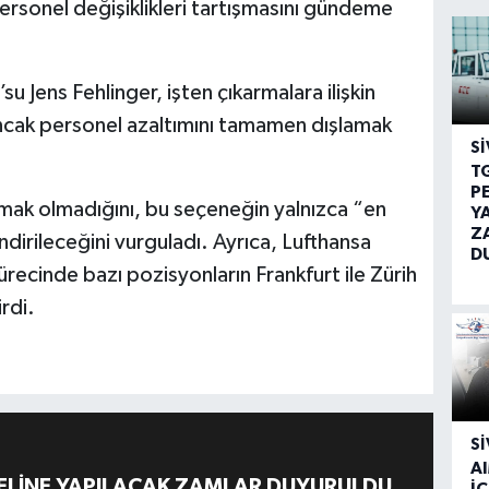
 personel değişiklikleri tartışmasını gündeme
u Jens Fehlinger, işten çıkarmalara ilişkin
ncak personel azaltımını tamamen dışlamak
SI
T
P
rmak olmadığını, bu seçeneğin yalnızca “en
Y
Z
dirileceğini vurguladı. Ayrıca, Lufthansa
D
recinde bazı pozisyonların Frankfurt ile Zürih
rdi.
SI
A
ELİNE YAPILACAK ZAMLAR DUYURULDU
İÇ