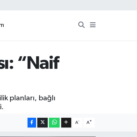
zm
ı: “Naif
ik planları, bağlı
i.
-
+
A
A