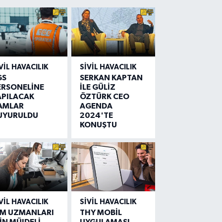
VIL HAVACILIK
SIVIL HAVACILIK
GS
SERKAN KAPTAN
ERSONELİNE
İLE GÜLİZ
APILACAK
ÖZTÜRK CEO
AMLAR
AGENDA
UYURULDU
2024'TE
KONUŞTU
VIL HAVACILIK
SIVIL HAVACILIK
IM UZMANLARI
THY MOBİL
İN MÜJDELİ
UYGULAMASI