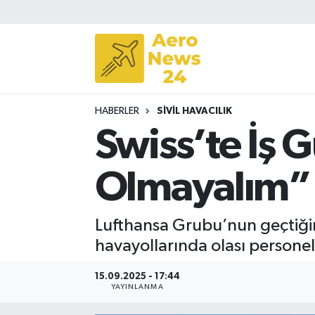
Sivil Havacılık
Savunma Sanayii
HABERLER
SIVIL HAVACILIK
Turizm
Swiss’te İş 
Olmayalım”
Lufthansa Grubu’nun geçtiğimi
havayollarında olası personel
15.09.2025 - 17:44
YAYINLANMA