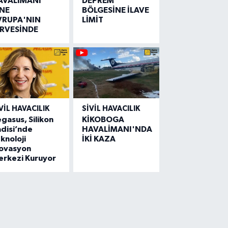
AVALİMANI
DEPREM
İNE
BÖLGESİNE İLAVE
VRUPA'NIN
LİMİT
İRVESİNDE
VIL HAVACILIK
SIVIL HAVACILIK
gasus, Silikon
KİKOBOGA
disi’nde
HAVALİMANI'NDA
knoloji
İKİ KAZA
novasyon
erkezi Kuruyor