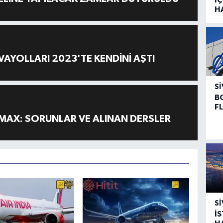
H
AYOLLARI 2023'TE KENDİNİ AŞTI
SI
B
F
MAX: SORUNLAR VE ALINAN DERSLER
SI
İ