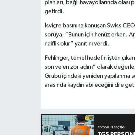
planları, bağlı havayollarında olası
getirdi.
İsviçre basınına konuşan Swiss CEO’s
soruya, “Bunun için henüz erken. A
naiflik olur” yanıtını verdi.
Fehlinger, temel hedefin işten çıka
son ve en zor adım” olarak değerlen
Grubu içindeki yeniden yapılanma sü
arasında kaydırılabileceğini dile geti
EDITÖRÜN SEÇTIĞI
TGS PERSON