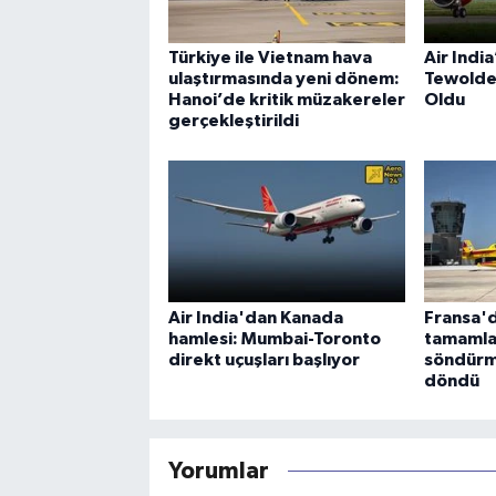
Türkiye ile Vietnam hava
Air Indi
ulaştırmasında yeni dönem:
Tewolde
Hanoi’de kritik müzakereler
Oldu
gerçekleştirildi
Air India'dan Kanada
Fransa'd
hamlesi: Mumbai-Toronto
tamamla
direkt uçuşları başlıyor
söndürm
döndü
Yorumlar