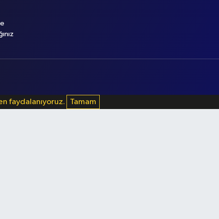
le
ğınız
den faydalanıyoruz.
Tamam