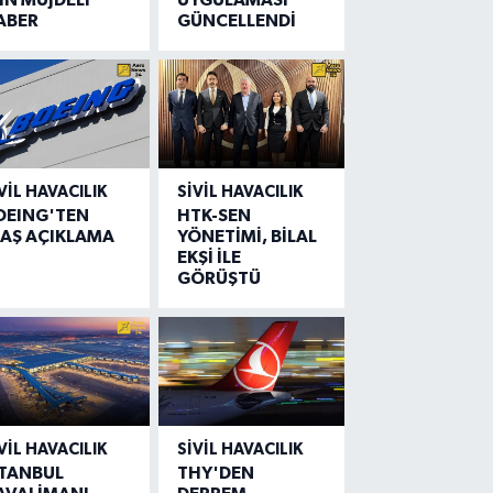
ABER
GÜNCELLENDİ
VIL HAVACILIK
SIVIL HAVACILIK
OEING'TEN
HTK-SEN
LAŞ AÇIKLAMA
YÖNETİMİ, BİLAL
EKŞİ İLE
GÖRÜŞTÜ
VIL HAVACILIK
SIVIL HAVACILIK
STANBUL
THY'DEN