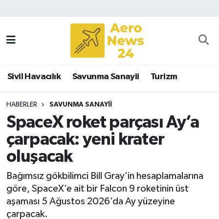
Sivil Havacılık
Savunma Sanayii
Sivil Havacılık
Savunma Sanayii
Turizm
Turizm
HABERLER
SAVUNMA SANAYII
SpaceX roket parçası Ay’a
çarpacak: yeni krater
oluşacak
Bağımsız gökbilimci Bill Gray’in hesaplamalarına
göre, SpaceX’e ait bir Falcon 9 roketinin üst
aşaması 5 Ağustos 2026’da Ay yüzeyine
çarpacak.