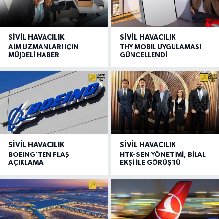
SIVIL HAVACILIK
SIVIL HAVACILIK
AIM UZMANLARI İÇİN
THY MOBİL UYGULAMASI
MÜJDELİ HABER
GÜNCELLENDİ
SIVIL HAVACILIK
SIVIL HAVACILIK
BOEING'TEN FLAŞ
HTK-SEN YÖNETİMİ, BİLAL
AÇIKLAMA
EKŞİ İLE GÖRÜŞTÜ