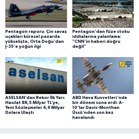
Pentagon raporu: Çin savaş
Pentagon'dan füze stoku
uçakları küresel pazarda
iddialarına yalanlama:
yükselişte, Orta Doğu'dan
"CNN'in haberi doğru
J-35'e yoğun ilgi
değil"
ASELSAN’dan Rekor İlk Yarı:
ABD Hava Kuvvetleri'nde
Hasılat 88,5 Milyar TL’ye,
bir dönem sona erdi: A-
Yeni Sözleşmeler 4,9 Milyar
10'lar Davis-Monthan
Dolara Ulaştı
Üssü'nden son kez
havalandı