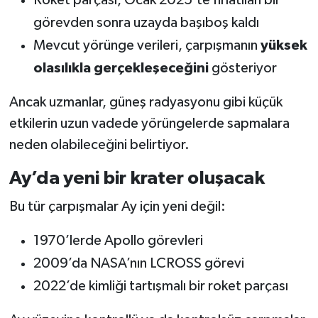
Roket parçası, Ocak 2025’te fırlatılan bir
görevden sonra uzayda başıboş kaldı
Mevcut yörünge verileri, çarpışmanın
yüksek
olasılıkla gerçekleşeceğini
gösteriyor
Ancak uzmanlar, güneş radyasyonu gibi küçük
etkilerin uzun vadede yörüngelerde sapmalara
neden olabileceğini belirtiyor.
Ay’da yeni bir krater oluşacak
Bu tür çarpışmalar Ay için yeni değil:
1970’lerde Apollo görevleri
2009’da NASA’nın LCROSS görevi
2022’de kimliği tartışmalı bir roket parçası