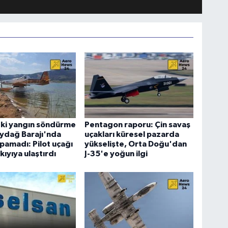
eki yangın söndürme
Pentagon raporu: Çin savaş
ydağ Barajı'nda
uçakları küresel pazarda
apamadı: Pilot uçağı
yükselişte, Orta Doğu'dan
kıyıya ulaştırdı
J-35'e yoğun ilgi