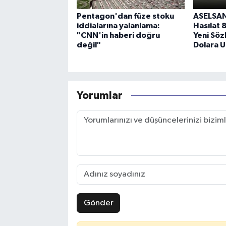
Pentagon'dan füze stoku
ASELSAN’
iddialarına yalanlama:
Hasılat 
"CNN'in haberi doğru
Yeni Söz
değil"
Dolara U
Yorumlar
Gönder