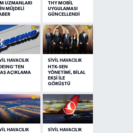
IM UZMANLARI
THY MOBİL
İN MÜJDELİ
UYGULAMASI
ABER
GÜNCELLENDİ
VIL HAVACILIK
SIVIL HAVACILIK
OEING'TEN
HTK-SEN
LAŞ AÇIKLAMA
YÖNETİMİ, BİLAL
EKŞİ İLE
GÖRÜŞTÜ
VIL HAVACILIK
SIVIL HAVACILIK