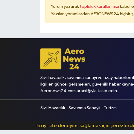
Yorum yazarak
topluluk kurallarımızı
kabul e
Yazılan yorumlardan AERONEWS24 hiçbir şe
Sivil havacılık, savunma sanayi ve uzay haberleri i
ilgili en güncel gelişmeleri, güvenilir haber kayna
Aeronews24.com aracılığıyla takip edin.
Sivil Havacılık
Savunma Sanayii
Turizm
En iyi site deneyimi sağlamak için çerezler