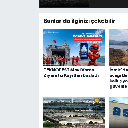
Bunlar da ilginizi çekebilir
TEKNOFEST Mavi Vatan
İzmir'd
Ziyaretçi Kayıtları Başladı
uçağı Be
kalkış y
güvenle 