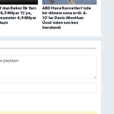
dan Rekor İlk Yarı:
ABD Hava Kuvvetleri'nde
88,5 Milyar TL’ye,
bir dönem sona erdi: A-
leşmeler 4,9 Milyar
10'lar Davis-Monthan
laştı
Üssü'nden son kez
havalandı