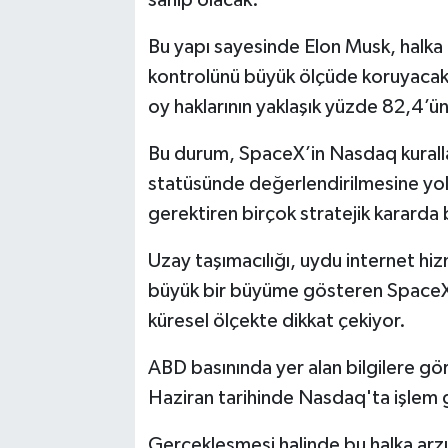
sahip olacak.
Bu yapı sayesinde Elon Musk, halka 
kontrolünü büyük ölçüde koruyacak.
oy haklarının yaklaşık yüzde 82,4’ü
Bu durum, SpaceX’in Nasdaq kuralla
statüsünde değerlendirilmesine yol
gerektiren birçok stratejik kararda
Uzay taşımacılığı, uydu internet hizm
büyük bir büyüme gösteren SpaceX, 
küresel ölçekte dikkat çekiyor.
ABD basınında yer alan bilgilere gö
Haziran tarihinde Nasdaq'ta işlem 
Gerçekleşmesi halinde bu halka arzın