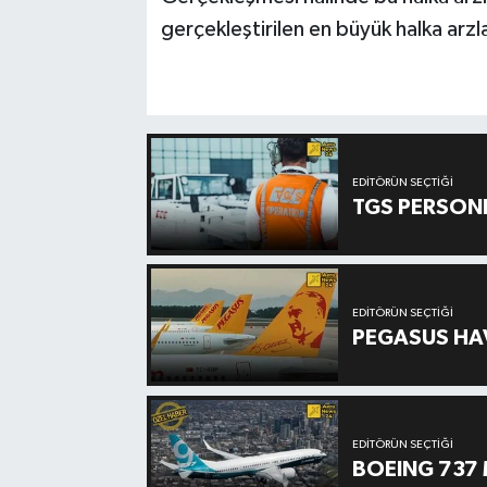
gerçekleştirilen en büyük halka arzl
EDITÖRÜN SEÇTIĞI
TGS PERSON
EDITÖRÜN SEÇTIĞI
PEGASUS HAV
EDITÖRÜN SEÇTIĞI
BOEING 737 