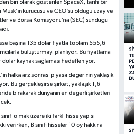
den biri olarak gösterilen SpaceX, tarihi bir
lon Musk’ın kurucusu ve CEO’su olduğu uzay ve
etler ve Borsa Komisyonu’na (SEC) sunduğu
ladı.
se başına 135 dolar fiyatla toplam 555,6
SI
rımcılarla buluşturmayı planlıyor. Bu fiyatlama
T
ar dolar kaynak sağlaması hedefleniyor.
P
Y
Z
n halka arz sonrası piyasa değerinin yaklaşık
D
yor. Bu gerçekleşirse şirket, yaklaşık 1,6
eride bırakarak dünyanın en değerli şirketleri
ecek.
ınıfı olmak üzere iki farklı hisse yapısı
kkı verirken, B sınıfı hisseler 10 oy hakkına
SI