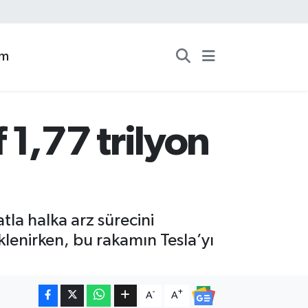
zm
1,77 trilyon
tla halka arz sürecini
eklenirken, bu rakamın Tesla’yı
-
+
A
A