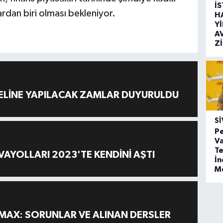
İ
ardan biri olması bekleniyor.
H
Y
A
Z
ELİNE YAPILACAK ZAMLAR DUYURULDU
SI
Pe
Va
Te
AYOLLARI 2023'TE KENDİNİ AŞTI
İ
M
MAX: SORUNLAR VE ALINAN DERSLER