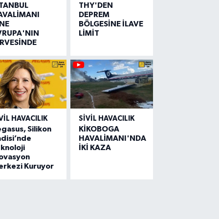
STANBUL
THY'DEN
AVALİMANI
DEPREM
İNE
BÖLGESİNE İLAVE
VRUPA'NIN
LİMİT
İRVESİNDE
VIL HAVACILIK
SIVIL HAVACILIK
gasus, Silikon
KİKOBOGA
disi’nde
HAVALİMANI'NDA
knoloji
İKİ KAZA
novasyon
erkezi Kuruyor