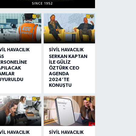
VIL HAVACILIK
SIVIL HAVACILIK
GS
SERKAN KAPTAN
ERSONELİNE
İLE GÜLİZ
APILACAK
ÖZTÜRK CEO
AMLAR
AGENDA
UYURULDU
2024'TE
KONUŞTU
VIL HAVACILIK
SIVIL HAVACILIK