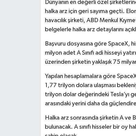
Dünyanın en değerli özel şirketlerin
halka arz için geri sayıma geçti. E
havacılık şirketi, ABD Menkul Kıym
belgelerle halka arz detaylarını açık
Başvuru dosyasına göre SpaceX, his
milyon adet A Sınıfı adi hisseyi yatı
üzerinden şirketin yaklaşık 75 mily
Yapılan hesaplamalara göre SpaceX’i
1,77 trilyon dolara ulaşması bekleni
trilyon dolar değerindeki Tesla’yı g
arasındaki yerini daha da güçlendir
Halka arz sonrasında şirketin A ve B s
bulunacak. A sınıfı hisseler bir oy ha