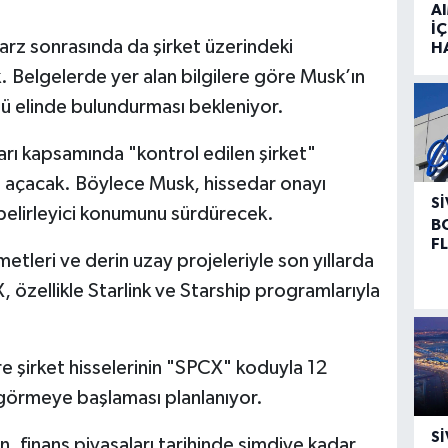
A
İÇ
arz sonrasında da şirket üzerindeki
H
 Belgelerde yer alan bilgilere göre Musk’ın
nü elinde bulundurması bekleniyor.
rı kapsamında "kontrol edilen şirket"
 açacak. Böylece Musk, hissedar onayı
SI
 belirleyici konumunu sürdürecek.
B
F
etleri ve derin uzay projeleriyle son yıllarda
özellikle Starlink ve Starship programlarıyla
re şirket hisselerinin "SPCX" koduyla 12
görmeye başlaması planlanıyor.
SI
, finans piyasaları tarihinde şimdiye kadar