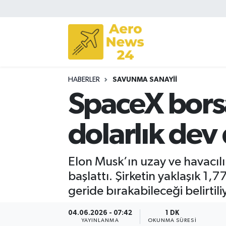
Sivil Havacılık
Savunma Sanayii
HABERLER
SAVUNMA SANAYII
Turizm
SpaceX borsa
dolarlık de
Elon Musk’ın uzay ve havacılık
başlattı. Şirketin yaklaşık 1,
geride bırakabileceği belirtili
04.06.2026 - 07:42
1 DK
YAYINLANMA
OKUNMA SÜRESI