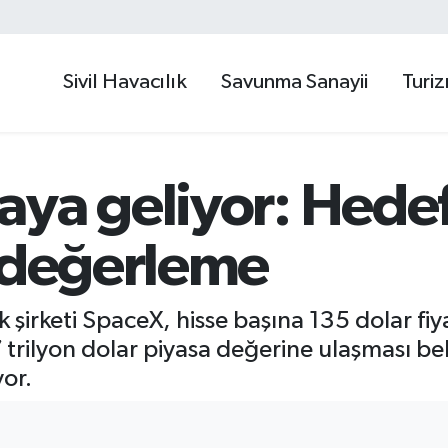
Sivil Havacılık
Savunma Sanayii
Turi
ya geliyor: Hedef 
v değerleme
 şirketi SpaceX, hisse başına 135 dolar fiya
77 trilyon dolar piyasa değerine ulaşması b
yor.