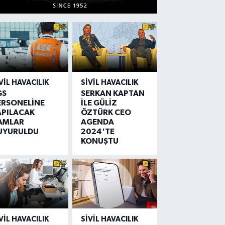
VIL HAVACILIK
SIVIL HAVACILIK
GS
SERKAN KAPTAN
ERSONELİNE
İLE GÜLİZ
APILACAK
ÖZTÜRK CEO
AMLAR
AGENDA
UYURULDU
2024'TE
KONUŞTU
VIL HAVACILIK
SIVIL HAVACILIK