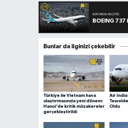
EDITÖRÜN SEÇTIĞI
BOEING 737 
Bunlar da ilginizi çekebilir
Türkiye ile Vietnam hava
Air Indi
ulaştırmasında yeni dönem:
Tewolde
Hanoi’de kritik müzakereler
Oldu
gerçekleştirildi