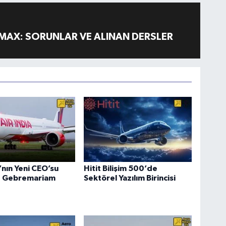
MAX: SORUNLAR VE ALINAN DERSLER
a’nın Yeni CEO’su
Hitit Bilişim 500’de
 Gebremariam
Sektörel Yazılım Birincisi