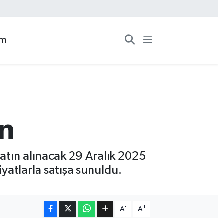
zm
n
atın alınacak 29 Aralık 2025
iyatlarla satışa sunuldu.
-
+
A
A