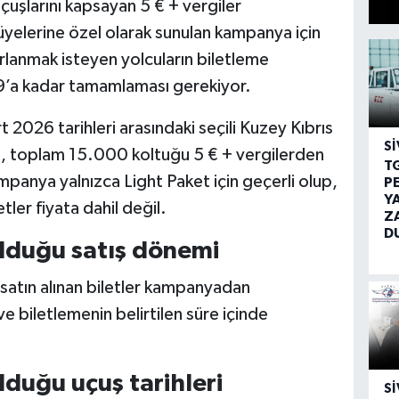
çuşlarını kapsayan 5 € + vergiler
yelerine özel olarak sunulan kampanya için
anmak isteyen yolcuların biletleme
59’a kadar tamamlaması gerekiyor.
2026 tarihleri arasındaki seçili Kuzey Kıbrıs
SI
s, toplam 15.000 koltuğu 5 € + vergilerden
T
mpanya yalnızca Light Paket için geçerli olup,
P
Y
tler fiyata dahil değil.
Z
D
lduğu satış dönemi
 satın alınan biletler kampanyadan
e biletlemenin belirtilen süre içinde
duğu uçuş tarihleri
SI