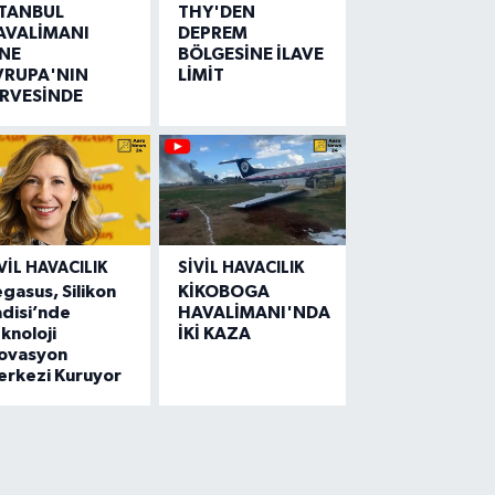
STANBUL
THY'DEN
AVALİMANI
DEPREM
İNE
BÖLGESİNE İLAVE
VRUPA'NIN
LİMİT
İRVESİNDE
VIL HAVACILIK
SIVIL HAVACILIK
gasus, Silikon
KİKOBOGA
disi’nde
HAVALİMANI'NDA
knoloji
İKİ KAZA
novasyon
erkezi Kuruyor