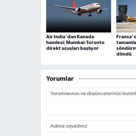
Air India'dan Kanada
Fransa'd
hamlesi: Mumbai-Toronto
tamamla
direkt uçuşları başlıyor
söndürm
döndü
Yorumlar