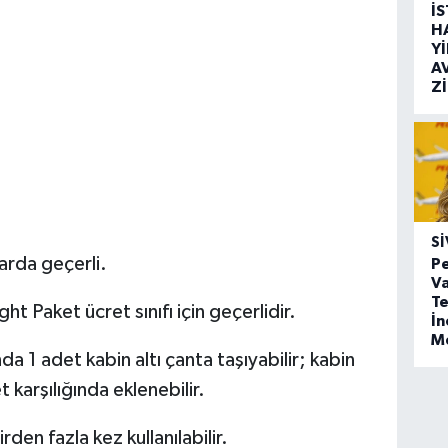
İ
H
Y
A
Z
SI
arda geçerli.
Pe
Va
Te
ight Paket ücret sınıfı için geçerlidir.
İ
M
 1 adet kabin altı çanta taşıyabilir; kabin
t karşılığında eklenebilir.
den fazla kez kullanılabilir.