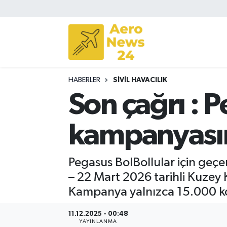
Sivil Havacılık
Savunma Sanayii
HABERLER
SIVIL HAVACILIK
Turizm
Son çağrı : 
kampanyası
Pegasus BolBollular için geç
– 22 Mart 2026 tarihli Kuzey K
Kampanya yalnızca 15.000 kolt
11.12.2025 - 00:48
YAYINLANMA