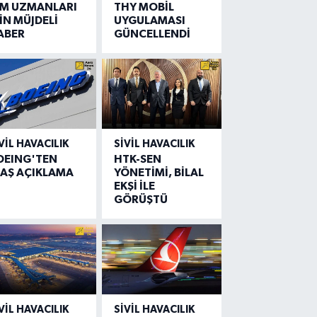
IM UZMANLARI
THY MOBİL
İN MÜJDELİ
UYGULAMASI
ABER
GÜNCELLENDİ
VIL HAVACILIK
SIVIL HAVACILIK
OEING'TEN
HTK-SEN
LAŞ AÇIKLAMA
YÖNETİMİ, BİLAL
EKŞİ İLE
GÖRÜŞTÜ
VIL HAVACILIK
SIVIL HAVACILIK