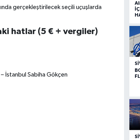
A
nda gerçekleştirilecek seçili uçuşlarda
İÇ
H
hatlar (5 € + vergiler)
SI
B
 – İstanbul Sabiha Gökçen
F
SI