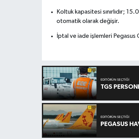
Koltuk kapasitesi sınırlıdır; 15
otomatik olarak değişir.
İptal ve iade işlemleri Pegasus G
EDITÖRÜN SEÇTIĞI
TGS PERSON
EDITÖRÜN SEÇTIĞI
PEGASUS HAV