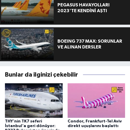
PEGASUS HAVAYOLLARI
2023'TE KENDİNİ AŞTI
BOEING 737 MAX: SORUNLAR
VE ALINAN DERSLER
Bunlar da ilginizi çekebilir
THY'nin TK7 seferi
Condor, Frankfurt-Tel Aviv
İstanbul'a geri dönüyor:
direkt uçuşlarını başlattı