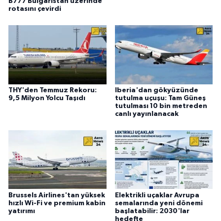
B777 Bulgaristan üzerinde
rotasını çevirdi
THY'den Temmuz Rekoru:
Iberia'dan gökyüzünde
9,5 Milyon Yolcu Taşıdı
tutulma uçuşu: Tam Güneş
tutulması 10 bin metreden
canlı yayınlanacak
Brussels Airlines'tan yüksek
Elektrikli uçaklar Avrupa
hızlı Wi-Fi ve premium kabin
semalarında yeni dönemi
yatırımı
başlatabilir: 2030'lar
hedefte