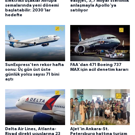
Elektrikli uçaklar Avrupa
easyJet, 5,7 milyar sterlinlik
semalarında yeni dönemi
anlaşmayla Apollo'ya
başlatabilir: 2030'lar
satılıyor
hedefte
SunExpress’ten rekor hafta
FAA'dan 471 Boeing 737
sonu: Üç gün üst üste
MAX için acil denetim kararı
günlük yolcu sayısı 71 bini
aştı
Delta Air Lines, Atlanta-
AJet'in Ankara-St.
Riyad direkt uçuşlarına 23
Petersburg hattına turizm