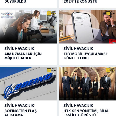
DUYURULDU
2024'TE KONUŞTU
SIVIL HAVACILIK
SIVIL HAVACILIK
AIM UZMANLARI İÇİN
THY MOBİL UYGULAMASI
MÜJDELİ HABER
GÜNCELLENDİ
SIVIL HAVACILIK
SIVIL HAVACILIK
BOEING'TEN FLAŞ
HTK-SEN YÖNETİMİ, BİLAL
AÇIKLAMA
EKŞİ İLE GÖRÜŞTÜ