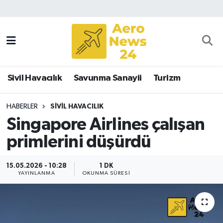
Sivil Havacılık
Savunma Sanayii
Sivil Havacılık
Savunma Sanayii
Turizm
Turizm
HABERLER
SIVIL HAVACILIK
Singapore Airlines çalışan
primlerini düşürdü
15.05.2026 - 10:28
1 DK
YAYINLANMA
OKUNMA SÜRESI