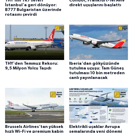
THY'nin TK7 seferi
Condor, Frankfurt-Tel Aviv
İstanbul'a geri dönüyor:
direkt uçuşlarını başlattı
B777 Bulgaristan üzerinde
rotasını çevirdi
THY'den Temmuz Rekoru:
Iberia'dan gökyüzünde
9,5 Milyon Yolcu Taşıdı
tutulma uçuşu: Tam Güneş
tutulması 10 bin metreden
canlı yayınlanacak
Brussels Airlines'tan yüksek
Elektrikli uçaklar Avrupa
hızlı Wi-Fi ve premium kabin
semalarında yeni dönemi