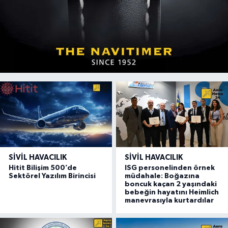
SIVIL HAVACILIK
SIVIL HAVACILIK
Hitit Bilişim 500’de
ISG personelinden örnek
Sektörel Yazılım Birincisi
müdahale: Boğazına
boncuk kaçan 2 yaşındaki
bebeğin hayatını Heimlich
manevrasıyla kurtardılar