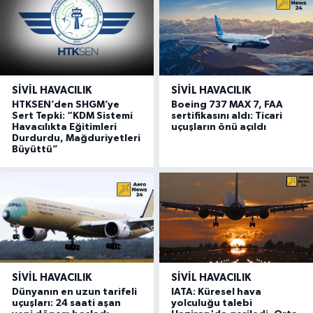
SIVIL HAVACILIK
SIVIL HAVACILIK
HTKSEN’den SHGM’ye
Boeing 737 MAX 7, FAA
Sert Tepki: “KDM Sistemi
sertifikasını aldı: Ticari
Havacılıkta Eğitimleri
uçuşların önü açıldı
Durdurdu, Mağduriyetleri
Büyüttü”
SIVIL HAVACILIK
SIVIL HAVACILIK
Dünyanın en uzun tarifeli
IATA: Küresel hava
uçuşları: 24 saati aşan
yolculuğu talebi