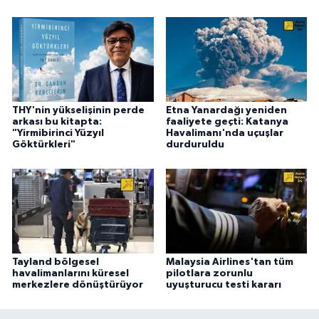
THY'nin yükselişinin perde
Etna Yanardağı yeniden
arkası bu kitapta:
faaliyete geçti: Katanya
"Yirmibirinci Yüzyıl
Havalimanı'nda uçuşlar
Göktürkleri"
durduruldu
Tayland bölgesel
Malaysia Airlines'tan tüm
havalimanlarını küresel
pilotlara zorunlu
merkezlere dönüştürüyor
uyuşturucu testi kararı