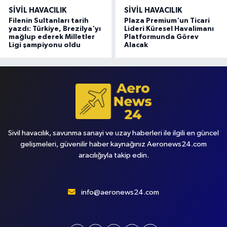
SIVIL HAVACILIK
SIVIL HAVACILIK
Filenin Sultanları tarih
Plaza Premium'un Ticari
yazdı: Türkiye, Brezilya'yı
Lideri Küresel Havalimanı
mağlup ederek Milletler
Platformunda Görev
Ligi şampiyonu oldu
Alacak
Sivil havacılık, savunma sanayi ve uzay haberleri ile ilgili en güncel
gelişmeleri, güvenilir haber kaynağınız Aeronews24.com
aracılığıyla takip edin.
info@aeronews24.com