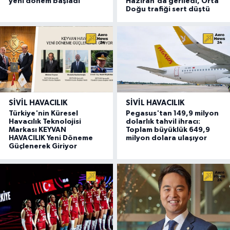
yeni dönem başladı
Haziran'da geriledi, Orta
Doğu trafiği sert düştü
SIVIL HAVACILIK
SIVIL HAVACILIK
Türkiye'nin Küresel
Pegasus'tan 149,9 milyon
Havacılık Teknolojisi
dolarlık tahvil ihracı:
Markası KEYVAN
Toplam büyüklük 649,9
HAVACILIK Yeni Döneme
milyon dolara ulaşıyor
Güçlenerek Giriyor