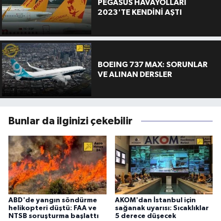
PEGASUS HAVAYOLLARI
2023'TE KENDİNİ AŞTI
BOEING 737 MAX: SORUNLAR
VE ALINAN DERSLER
Bunlar da ilginizi çekebilir
ABD'de yangın söndürme
AKOM'dan İstanbul için
helikopteri düştü: FAA ve
sağanak uyarısı: Sıcaklıklar
NTSB soruşturma başlattı
5 derece düşecek