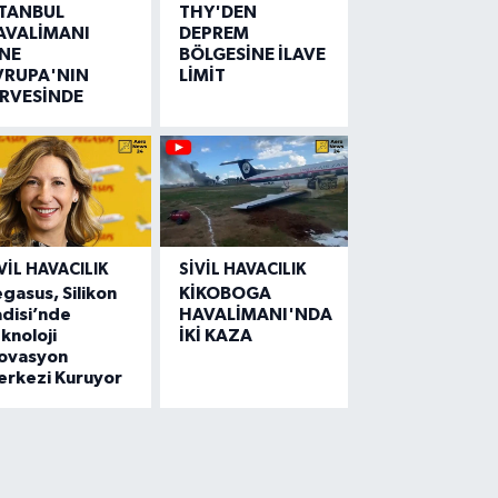
STANBUL
THY'DEN
AVALİMANI
DEPREM
İNE
BÖLGESİNE İLAVE
VRUPA'NIN
LİMİT
İRVESİNDE
VIL HAVACILIK
SIVIL HAVACILIK
gasus, Silikon
KİKOBOGA
disi’nde
HAVALİMANI'NDA
knoloji
İKİ KAZA
novasyon
erkezi Kuruyor