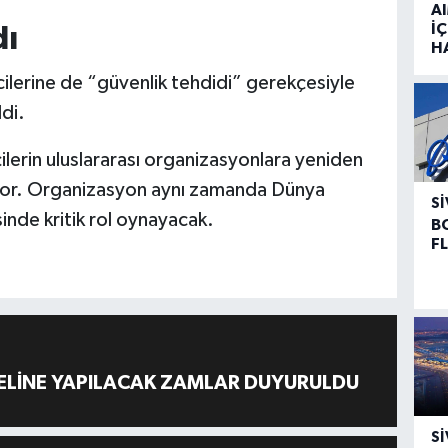
A
İÇ
dı
H
lerine de “güvenlik tehdidi” gerekçesiyle
ldi.
lerin uluslararası organizasyonlara yeniden
yor. Organizasyon aynı zamanda Dünya
SI
inde kritik rol oynayacak.
B
F
ELİNE YAPILACAK ZAMLAR DUYURULDU
SI