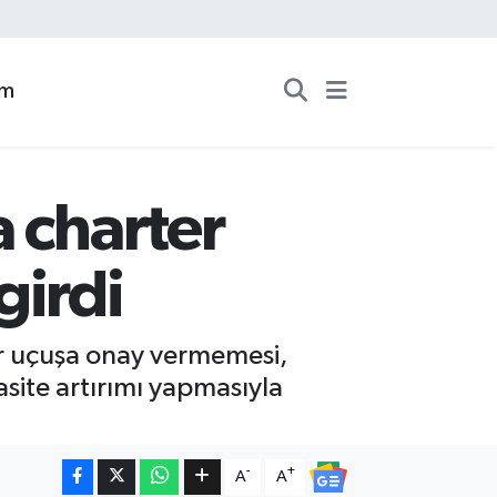
zm
 charter
girdi
er uçuşa onay vermemesi,
site artırımı yapmasıyla
-
+
A
A