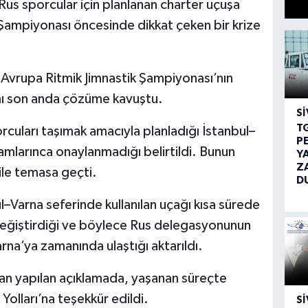
 Rus sporcular için planlanan charter uçuşa
ampiyonası öncesinde dikkat çeken bir krize
6 Avrupa Ritmik Jimnastik Şampiyonası’nın
mı son anda çözüme kavuştu.
SI
T
cuları taşımak amacıyla planladığı İstanbul–
P
mlarınca onaylanmadığı belirtildi. Bunun
Y
Z
le temasa geçti.
D
bul–Varna seferinde kullanılan uçağı kısa sürede
değiştirdiği ve böylece Rus delegasyonunun
a’ya zamanında ulaştığı aktarıldı.
an yapılan açıklamada, yaşanan süreçte
olları’na teşekkür edildi.
SI