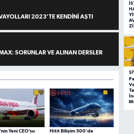
İ
H
Y
AYOLLARI 2023'TE KENDİNİ AŞTI
A
Z
MAX: SORUNLAR VE ALINAN DERSLER
SI
Pe
Va
Te
İ
M
a’nın Yeni CEO’su
Hitit Bilişim 500’de