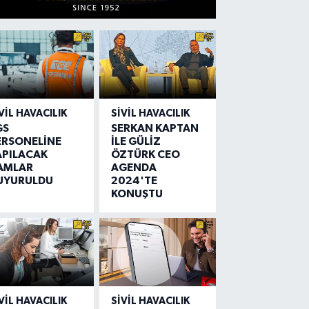
VIL HAVACILIK
SIVIL HAVACILIK
GS
SERKAN KAPTAN
ERSONELİNE
İLE GÜLİZ
APILACAK
ÖZTÜRK CEO
AMLAR
AGENDA
UYURULDU
2024'TE
KONUŞTU
VIL HAVACILIK
SIVIL HAVACILIK