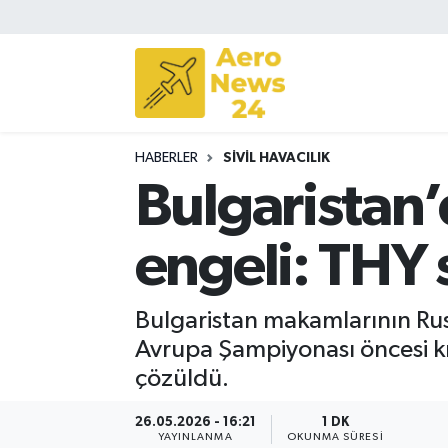
Sivil Havacılık
Savunma Sanayii
HABERLER
SIVIL HAVACILIK
Turizm
Bulgaristan’
engeli: THY 
Bulgaristan makamlarının Rus
Avrupa Şampiyonası öncesi kr
çözüldü.
26.05.2026 - 16:21
1 DK
YAYINLANMA
OKUNMA SÜRESI