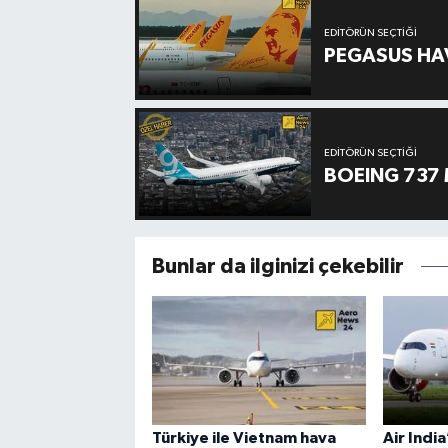
EDITÖRÜN SEÇTIĞI
PEGASUS HAV
EDITÖRÜN SEÇTIĞI
BOEING 737 
Bunlar da ilginizi çekebilir
Türkiye ile Vietnam hava
Air Indi