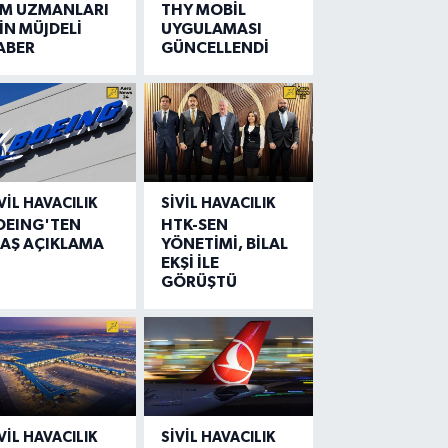
IM UZMANLARI
THY MOBİL
İN MÜJDELİ
UYGULAMASI
ABER
GÜNCELLENDİ
VIL HAVACILIK
SIVIL HAVACILIK
OEING'TEN
HTK-SEN
LAŞ AÇIKLAMA
YÖNETİMİ, BİLAL
EKŞİ İLE
GÖRÜŞTÜ
VIL HAVACILIK
SIVIL HAVACILIK