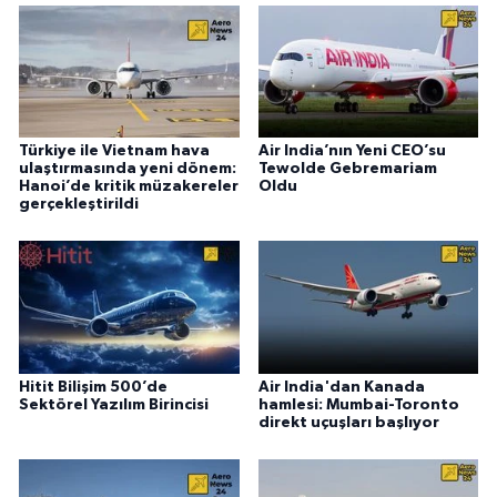
Türkiye ile Vietnam hava
Air India’nın Yeni CEO’su
ulaştırmasında yeni dönem:
Tewolde Gebremariam
Hanoi’de kritik müzakereler
Oldu
gerçekleştirildi
Hitit Bilişim 500’de
Air India'dan Kanada
Sektörel Yazılım Birincisi
hamlesi: Mumbai-Toronto
direkt uçuşları başlıyor