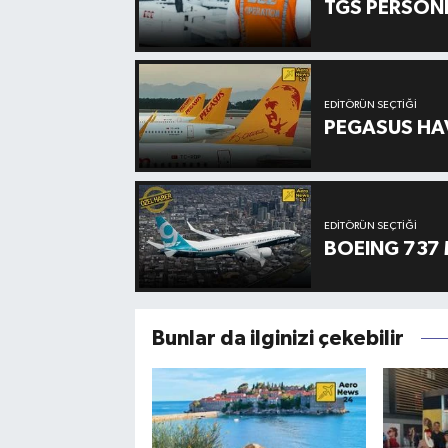
TGS PERSON
EDITÖRÜN SEÇTIĞI
PEGASUS HAV
EDITÖRÜN SEÇTIĞI
BOEING 737 
Bunlar da ilginizi çekebilir