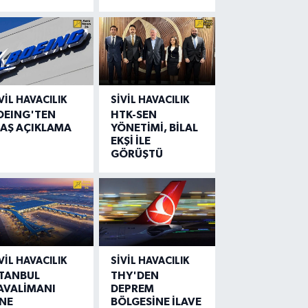
VIL HAVACILIK
SIVIL HAVACILIK
OEING'TEN
HTK-SEN
LAŞ AÇIKLAMA
YÖNETİMİ, BİLAL
EKŞİ İLE
GÖRÜŞTÜ
VIL HAVACILIK
SIVIL HAVACILIK
STANBUL
THY'DEN
AVALİMANI
DEPREM
İNE
BÖLGESİNE İLAVE