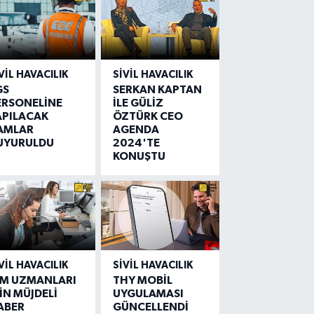
VIL HAVACILIK
SIVIL HAVACILIK
GS
SERKAN KAPTAN
ERSONELİNE
İLE GÜLİZ
APILACAK
ÖZTÜRK CEO
AMLAR
AGENDA
UYURULDU
2024'TE
KONUŞTU
VIL HAVACILIK
SIVIL HAVACILIK
IM UZMANLARI
THY MOBİL
İN MÜJDELİ
UYGULAMASI
ABER
GÜNCELLENDİ