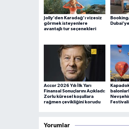
Jolly’den Karadağ’ı vizesiz
Booking
görmek isteyenlere
Dubai’ye
avantajlı tur seçenekleri
Accor 2026 Yılı İlk Yarı
Kapadok
Finansal Sonuçlarını Açıkladı:
balonlar
Zorlu küresel koşullara
Nevşehir
rağmen çevikliğini korudu
Festival
Yorumlar