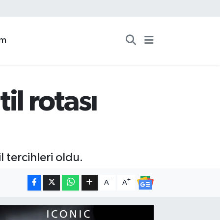
zm
il rotası
 tercihleri oldu.
-
+
A
A