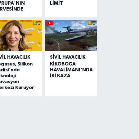
VRUPA'NIN
LİMİT
İRVESİNDE
VIL HAVACILIK
SIVIL HAVACILIK
gasus, Silikon
KİKOBOGA
disi’nde
HAVALİMANI'NDA
knoloji
İKİ KAZA
novasyon
erkezi Kuruyor