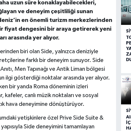
daha uzun süre konaklayabilecekleri,
layan ve deneyim çeşitliliği sunan
deniz’in en önemli turizm merkezlerinden
lir fiyat dengesini bir araya getirerek yeni
SI
ı arasında yer alıyor.
T
P
Y
erinden biri olan Side, yalnızca deniziyle
Z
D
yaretçilerine farklı bir deneyim sunuyor. Side
Anıtı, Men Tapınağı ve Antik Liman bölgesi
n ilgi gösterdiği noktalar arasında yer alıyor.
ken bir yanda Roma döneminin izleri
, kafeler, canlı müzik noktaları ve sosyal
açık hava deneyimine dönüştürüyor.
SI
A
mdaki yetişkinlere özel Prive Side Suite &
İÇ
n yapısıyla Side deneyimini tamamlayan
H