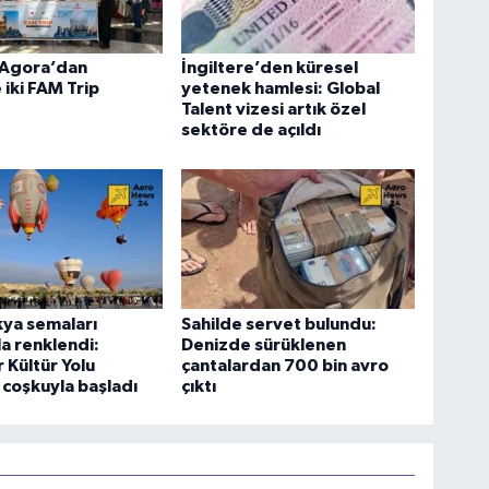
Agora’dan
İngiltere’den küresel
 iki FAM Trip
yetenek hamlesi: Global
Talent vizesi artık özel
sektöre de açıldı
ya semaları
Sahilde servet bulundu:
la renklendi:
Denizde sürüklenen
 Kültür Yolu
çantalardan 700 bin avro
i coşkuyla başladı
çıktı