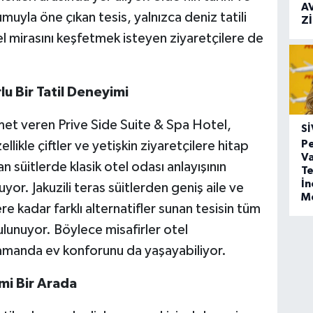
A
uyla öne çıkan tesis, yalnızca deniz tatili
Z
l mirasını keşfetmek isteyen ziyaretçilere de
lu Bir Tatil Deneyimi
met veren Prive Side Suite & Spa Hotel,
SI
Pe
ellikle çiftler ve yetişkin ziyaretçilere hitap
Va
 süitlerde klasik otel odası anlayışının
Te
İ
or. Jakuzili teras süitlerden geniş aile ve
M
 kadar farklı alternatifler sunan tesisin tüm
lunuyor. Böylece misafirler otel
zamanda ev konforunu da yaşayabiliyor.
i Bir Arada