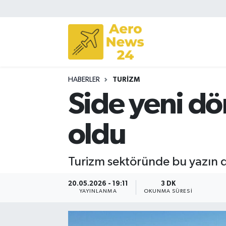
Sivil Havacılık
Savunma Sanayii
HABERLER
TURIZM
Turizm
Side yeni dö
oldu
Turizm sektöründe bu yazın dik
20.05.2026 - 19:11
3 DK
YAYINLANMA
OKUNMA SÜRESI