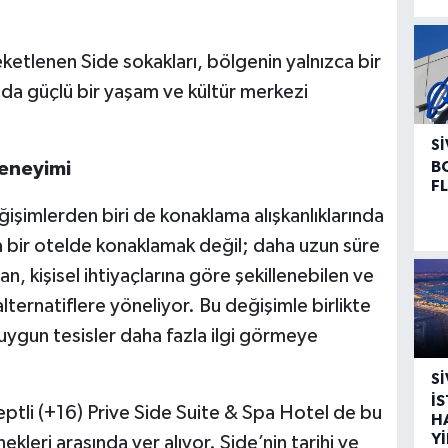
ketlenen Side sokakları, bölgenin yalnızca bir
da güçlü bir yaşam ve kültür merkezi
SI
B
Deneyimi
F
şimlerden biri de konaklama alışkanlıklarında
ca bir otelde konaklamak değil; daha uzun süre
an, kişisel ihtiyaçlarına göre şekillenebilen ve
lternatiflere yöneliyor. Bu değişimle birlikte
ygun tesisler daha fazla ilgi görmeye
SI
İ
ptli (+16) Prive Side Suite & Spa Hotel de bu
H
Y
nekleri arasında yer alıyor. Side’nin tarihi ve