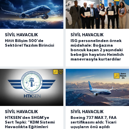
SIVIL HAVACILIK
SIVIL HAVACILIK
Hitit Bilişim 500’de
ISG personelinden örnek
Sektörel Yazılım Birincisi
müdahale: Boğazına
boncuk kaçan 2 yaşındaki
bebeğin hayatını Heimlich
manevrasıyla kurtardılar
SIVIL HAVACILIK
SIVIL HAVACILIK
HTKSEN’den SHGM’ye
Boeing 737 MAX 7, FAA
Sert Tepki: “KDM Sistemi
sertifikasını aldı: Ticari
Havacılıkta Eğitimleri
uçuşların önü açıldı