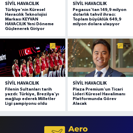
SIVIL HAVACILIK
SIVIL HAVACILIK
Türkiye'nin Küresel
Pegasus'tan 149,9 milyon
Havacılık Teknolojisi
dolarlık tahvil ihracı:
Markası KEYVAN
Toplam büyüklük 649,9
HAVACILIK Yeni Döneme
milyon dolara ulaşıyor
Güçlenerek Giriyor
SIVIL HAVACILIK
SIVIL HAVACILIK
Filenin Sultanları tarih
Plaza Premium'un Ticari
yazdı: Türkiye, Brezilya'yı
Lideri Küresel Havalimanı
mağlup ederek Milletler
Platformunda Görev
Ligi şampiyonu oldu
Alacak