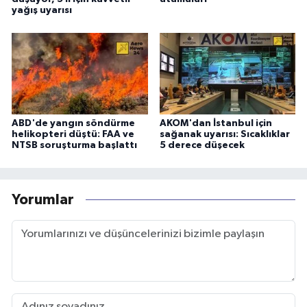
yağış uyarısı
ABD'de yangın söndürme
AKOM'dan İstanbul için
helikopteri düştü: FAA ve
sağanak uyarısı: Sıcaklıklar
NTSB soruşturma başlattı
5 derece düşecek
Yorumlar