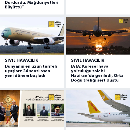
Durdurdu, Mağduriyetleri
Büyüttü”
SIVIL HAVACILIK
SIVIL HAVACILIK
Dünyanın en uzun tarifeli
IATA: Küresel hava
uçuşları: 24 saati aşan
yolculuğu talebi
yeni dönem başladı
Haziran'da geriledi, Orta
Doğu trafiği sert düştü