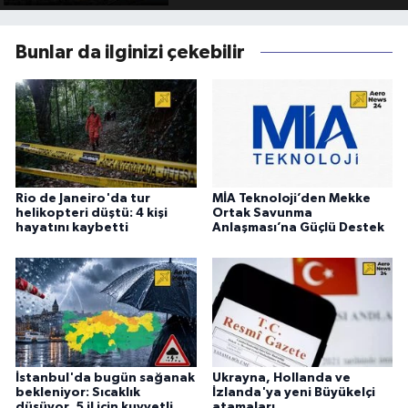
Bunlar da ilginizi çekebilir
Rio de Janeiro'da tur
MİA Teknoloji’den Mekke
helikopteri düştü: 4 kişi
Ortak Savunma
hayatını kaybetti
Anlaşması’na Güçlü Destek
İstanbul'da bugün sağanak
Ukrayna, Hollanda ve
bekleniyor: Sıcaklık
İzlanda'ya yeni Büyükelçi
düşüyor, 5 il için kuvvetli
atamaları