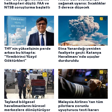
helikopteri düştü: FAA ve
sağanak uyarısı: Sıcaklıklar
NTSB soruşturma başlattı
5 derece düşecek
THY'nin yükselişinin perde
Etna Yanardağı yeniden
arkası bu kitapta:
faaliyete geçti: Katanya
"Yirmibirinci Yüzyıl
Havalimanı'nda uçuşlar
Göktürkleri"
durduruldu
Tayland bölgesel
Malaysia Airlines'tan tüm
havalimanlarını küresel
pilotlara zorunlu
merkezlere dönüştürüyor
uyuşturucu testi kararı