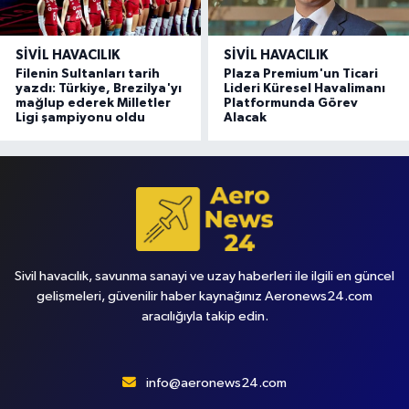
SIVIL HAVACILIK
SIVIL HAVACILIK
Filenin Sultanları tarih
Plaza Premium'un Ticari
yazdı: Türkiye, Brezilya'yı
Lideri Küresel Havalimanı
mağlup ederek Milletler
Platformunda Görev
Ligi şampiyonu oldu
Alacak
Sivil havacılık, savunma sanayi ve uzay haberleri ile ilgili en güncel
gelişmeleri, güvenilir haber kaynağınız Aeronews24.com
aracılığıyla takip edin.
info@aeronews24.com