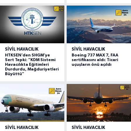
SIVIL HAVACILIK
SIVIL HAVACILIK
HTKSEN’den SHGM’ye
Boeing 737 MAX 7, FAA
Sert Tepki: “KDM Sistemi
sertifikasını aldı: Ticari
Havacılıkta Eğitimleri
uçuşların önü açıldı
Durdurdu, Mağduriyetleri
Büyüttü”
SIVIL HAVACILIK
SIVIL HAVACILIK