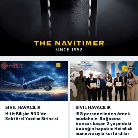
SIVIL HAVACILIK
SIVIL HAVACILIK
Hitit Bilişim 500’de
ISG personelinden örnek
Sektörel Yazılım Birincisi
müdahale: Boğazına
boncuk kaçan 2 yaşındaki
bebeğin hayatını Heimlich
manevrasıyla kurtardılar