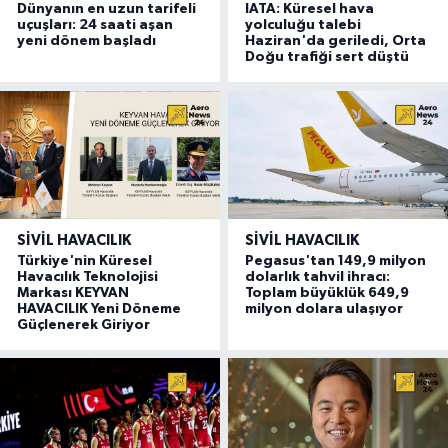
Dünyanın en uzun tarifeli
IATA: Küresel hava
uçuşları: 24 saati aşan
yolculuğu talebi
yeni dönem başladı
Haziran'da geriledi, Orta
Doğu trafiği sert düştü
SIVIL HAVACILIK
SIVIL HAVACILIK
Türkiye'nin Küresel
Pegasus'tan 149,9 milyon
Havacılık Teknolojisi
dolarlık tahvil ihracı:
Markası KEYVAN
Toplam büyüklük 649,9
HAVACILIK Yeni Döneme
milyon dolara ulaşıyor
Güçlenerek Giriyor