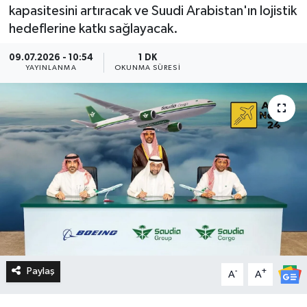
kapasitesini artıracak ve Suudi Arabistan'ın lojistik
hedeflerine katkı sağlayacak.
09.07.2026 - 10:54
1 DK
YAYINLANMA
OKUNMA SÜRESI
Paylaş
-
+
A
A