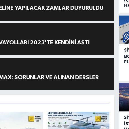
H
ELİNE YAPILACAK ZAMLAR DUYURULDU
AYOLLARI 2023'TE KENDİNİ AŞTI
SI
B
F
MAX: SORUNLAR VE ALINAN DERSLER
SI
İ