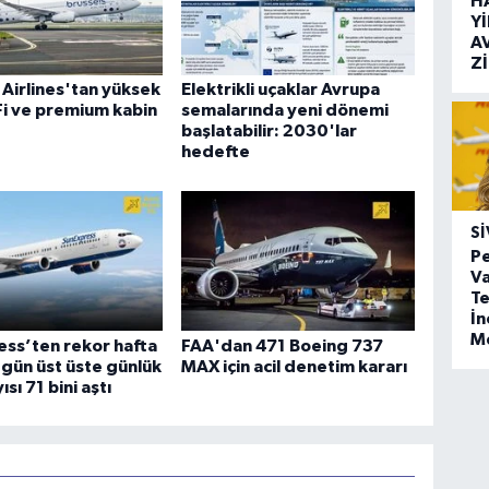
H
Y
A
Z
 Airlines'tan yüksek
Elektrikli uçaklar Avrupa
-Fi ve premium kabin
semalarında yeni dönemi
başlatabilir: 2030'lar
hedefte
SI
Pe
Va
Te
İ
M
ss’ten rekor hafta
FAA'dan 471 Boeing 737
 gün üst üste günlük
MAX için acil denetim kararı
ısı 71 bini aştı