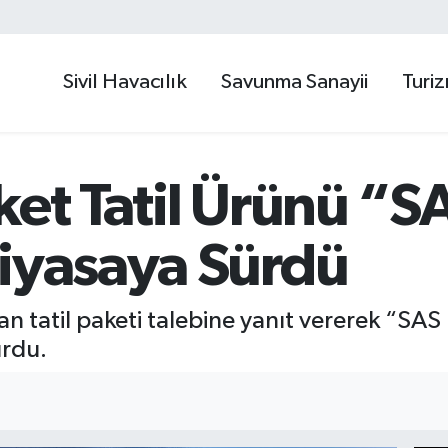
Sivil Havacılık
Savunma Sanayii
Turi
ket Tatil Ürünü “S
Piyasaya Sürdü
n tatil paketi talebine yanıt vererek “SAS 
urdu.