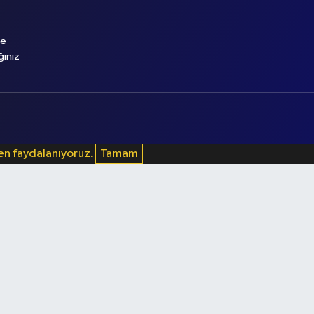
le
ğınız
den faydalanıyoruz.
Tamam