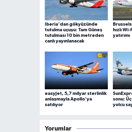
Iberia'dan gökyüzünde
Brussels
tutulma uçuşu: Tam Güneş
hızlı Wi
tutulması 10 bin metreden
yatırımı
canlı yayınlanacak
easyJet, 5,7 milyar sterlinlik
SunExpre
anlaşmayla Apollo'ya
sonu: Üç
satılıyor
yolcu say
Yorumlar