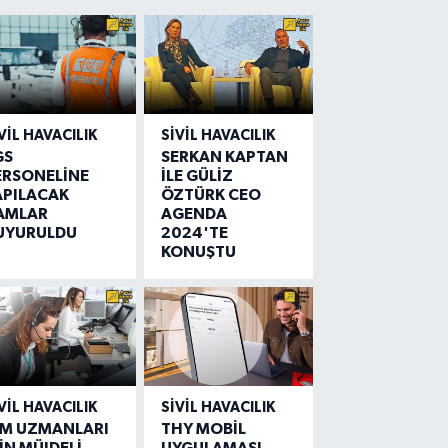
VIL HAVACILIK
SIVIL HAVACILIK
GS
SERKAN KAPTAN
ERSONELİNE
İLE GÜLİZ
APILACAK
ÖZTÜRK CEO
AMLAR
AGENDA
UYURULDU
2024'TE
KONUŞTU
VIL HAVACILIK
SIVIL HAVACILIK
IM UZMANLARI
THY MOBİL
İN MÜJDELİ
UYGULAMASI