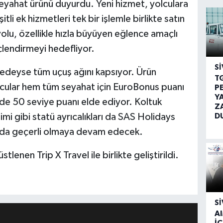
seyahat ürünü duyurdu. Yeni hizmet, yolculara
itli ek hizmetleri tek bir işlemle birlikte satın
lu, özellikle hızla büyüyen eğlence amaçlı
çlendirmeyi hedefliyor.
SI
redeyse tüm uçuş ağını kapsıyor. Ürün
T
ular hem tüm seyahat için EuroBonus puanı
P
Y
de 50 seviye puanı elde ediyor. Koltuk
Z
D
imi gibi statü ayrıcalıkları da SAS Holidays
rda geçerli olmaya devam edecek.
lenen Trip X Travel ile birlikte geliştirildi.
SI
A
İÇ