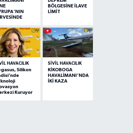
AVALİMANI
DEPREM
İNE
BÖLGESİNE İLAVE
VRUPA'NIN
LİMİT
İRVESİNDE
VIL HAVACILIK
SIVIL HAVACILIK
gasus, Silikon
KİKOBOGA
disi’nde
HAVALİMANI'NDA
knoloji
İKİ KAZA
novasyon
erkezi Kuruyor