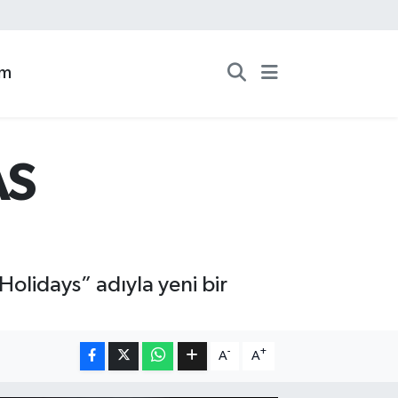
zm
AS
Holidays” adıyla yeni bir
-
+
A
A