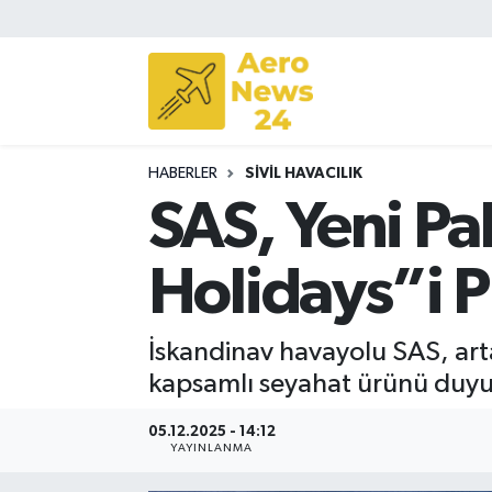
Sivil Havacılık
Savunma Sanayii
HABERLER
SIVIL HAVACILIK
Turizm
SAS, Yeni Pa
Holidays”i 
İskandinav havayolu SAS, arta
kapsamlı seyahat ürünü duy
05.12.2025 - 14:12
YAYINLANMA