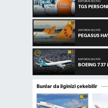
EDITÖRÜN SEÇTIĞI
TGS PERSON
EDITÖRÜN SEÇTIĞI
PEGASUS HAV
EDITÖRÜN SEÇTIĞI
BOEING 737 
Bunlar da ilginizi çekebilir