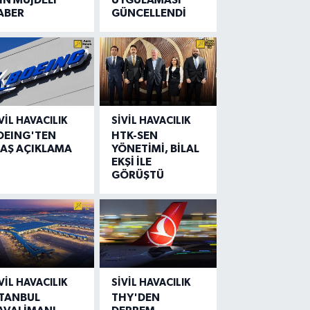
ABER
GÜNCELLENDİ
VIL HAVACILIK
SIVIL HAVACILIK
OEING'TEN
HTK-SEN
LAŞ AÇIKLAMA
YÖNETİMİ, BİLAL
EKŞİ İLE
GÖRÜŞTÜ
VIL HAVACILIK
SIVIL HAVACILIK
STANBUL
THY'DEN