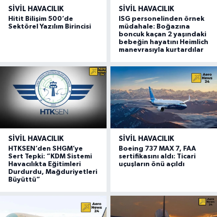
SIVIL HAVACILIK
SIVIL HAVACILIK
Hitit Bilişim 500’de
ISG personelinden örnek
Sektörel Yazılım Birincisi
müdahale: Boğazına
boncuk kaçan 2 yaşındaki
bebeğin hayatını Heimlich
manevrasıyla kurtardılar
SIVIL HAVACILIK
SIVIL HAVACILIK
HTKSEN’den SHGM’ye
Boeing 737 MAX 7, FAA
Sert Tepki: “KDM Sistemi
sertifikasını aldı: Ticari
Havacılıkta Eğitimleri
uçuşların önü açıldı
Durdurdu, Mağduriyetleri
Büyüttü”