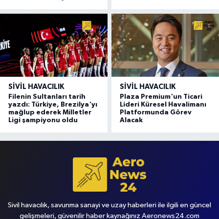
SIVIL HAVACILIK
SIVIL HAVACILIK
Filenin Sultanları tarih
Plaza Premium'un Ticari
yazdı: Türkiye, Brezilya'yı
Lideri Küresel Havalimanı
mağlup ederek Milletler
Platformunda Görev
Ligi şampiyonu oldu
Alacak
Sivil havacılık, savunma sanayi ve uzay haberleri ile ilgili en güncel
gelişmeleri, güvenilir haber kaynağınız Aeronews24.com