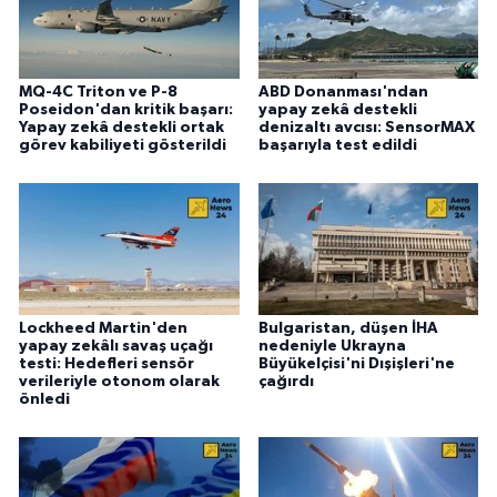
MQ-4C Triton ve P-8
ABD Donanması'ndan
Poseidon'dan kritik başarı:
yapay zekâ destekli
Yapay zekâ destekli ortak
denizaltı avcısı: SensorMAX
görev kabiliyeti gösterildi
başarıyla test edildi
Lockheed Martin'den
Bulgaristan, düşen İHA
yapay zekâlı savaş uçağı
nedeniyle Ukrayna
testi: Hedefleri sensör
Büyükelçisi'ni Dışişleri'ne
verileriyle otonom olarak
çağırdı
önledi