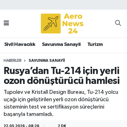
Sivil Havacılık
Savunma Sanayii
Sivil Havacılık
Savunma Sanayii
Turizm
Turizm
HABERLER
SAVUNMA SANAYII
Rusya’dan Tu-214 için yerli
ozon dönüştürücü hamlesi
Tupolev ve Kristall Design Bureau, Tu-214 yolcu
uçağı için geliştirilen yerli ozon dönüştürücü
sisteminin test ve sertifikasyon süreçlerini
başarıyla tamamladı.
22.05.2026 - 08:26
2 DK