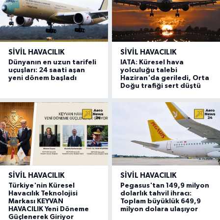
SIVIL HAVACILIK
SIVIL HAVACILIK
Dünyanın en uzun tarifeli
IATA: Küresel hava
uçuşları: 24 saati aşan
yolculuğu talebi
yeni dönem başladı
Haziran'da geriledi, Orta
Doğu trafiği sert düştü
SIVIL HAVACILIK
SIVIL HAVACILIK
Türkiye'nin Küresel
Pegasus'tan 149,9 milyon
Havacılık Teknolojisi
dolarlık tahvil ihracı:
Markası KEYVAN
Toplam büyüklük 649,9
HAVACILIK Yeni Döneme
milyon dolara ulaşıyor
Güçlenerek Giriyor