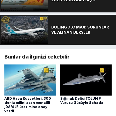
BOEING 737 MAX: SORUNLAR
VE ALINAN DERSLER
Bunlar da ilginizi çekebilir
ABD Hava Kuvvetleri, 300
Sığınak Delici TOLUN P
deniz milini aşan menzilli
Vurucu Gücüyle Sahada
JDAM LR üretimine onay
verdi