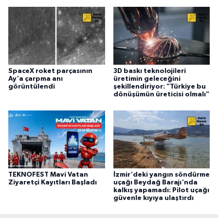
SpaceX roket parçasının
3D baskı teknolojileri
Ay'a çarpma anı
üretimin geleceğini
görüntülendi
şekillendiriyor: "Türkiye bu
dönüşümün üreticisi olmalı"
TEKNOFEST Mavi Vatan
İzmir'deki yangın söndürme
Ziyaretçi Kayıtları Başladı
uçağı Beydağ Barajı'nda
kalkış yapamadı: Pilot uçağı
güvenle kıyıya ulaştırdı