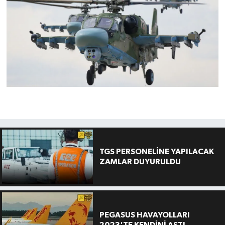
TGS PERSONELİNE YAPILACAK
ZAMLAR DUYURULDU
PEGASUS HAVAYOLLARI
2023'TE KENDİNİ AŞTI