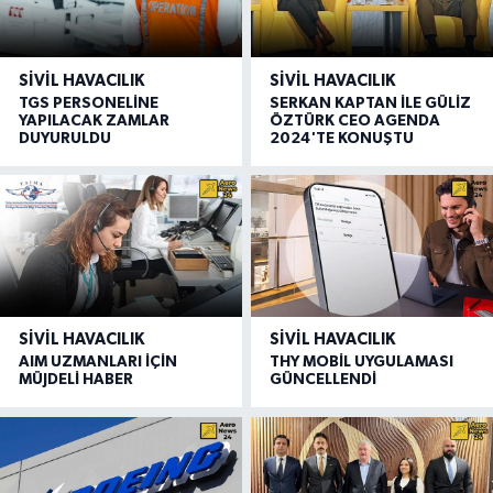
SIVIL HAVACILIK
SIVIL HAVACILIK
TGS PERSONELİNE
SERKAN KAPTAN İLE GÜLİZ
YAPILACAK ZAMLAR
ÖZTÜRK CEO AGENDA
DUYURULDU
2024'TE KONUŞTU
SIVIL HAVACILIK
SIVIL HAVACILIK
AIM UZMANLARI İÇİN
THY MOBİL UYGULAMASI
MÜJDELİ HABER
GÜNCELLENDİ