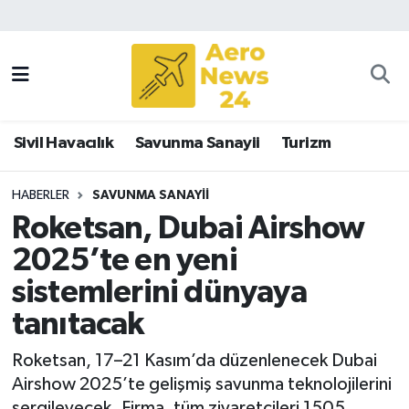
Sivil Havacılık
Savunma Sanayii
Sivil Havacılık
Savunma Sanayii
Turizm
Turizm
HABERLER
SAVUNMA SANAYII
Roketsan, Dubai Airshow
2025’te en yeni
sistemlerini dünyaya
tanıtacak
Roketsan, 17–21 Kasım’da düzenlenecek Dubai
Airshow 2025’te gelişmiş savunma teknolojilerini
sergileyecek. Firma, tüm ziyaretçileri 1505