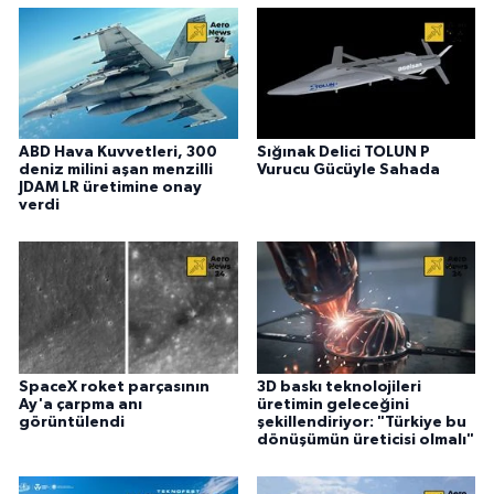
ABD Hava Kuvvetleri, 300
Sığınak Delici TOLUN P
deniz milini aşan menzilli
Vurucu Gücüyle Sahada
JDAM LR üretimine onay
verdi
SpaceX roket parçasının
3D baskı teknolojileri
Ay'a çarpma anı
üretimin geleceğini
görüntülendi
şekillendiriyor: "Türkiye bu
dönüşümün üreticisi olmalı"