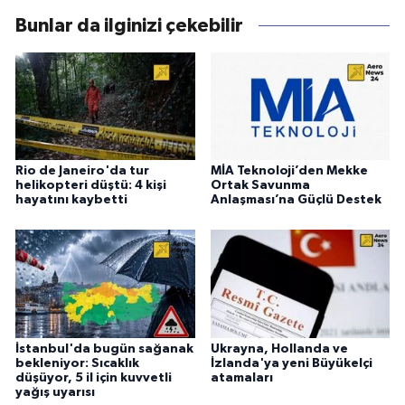
Bunlar da ilginizi çekebilir
Rio de Janeiro'da tur
MİA Teknoloji’den Mekke
helikopteri düştü: 4 kişi
Ortak Savunma
hayatını kaybetti
Anlaşması’na Güçlü Destek
İstanbul'da bugün sağanak
Ukrayna, Hollanda ve
bekleniyor: Sıcaklık
İzlanda'ya yeni Büyükelçi
düşüyor, 5 il için kuvvetli
atamaları
yağış uyarısı