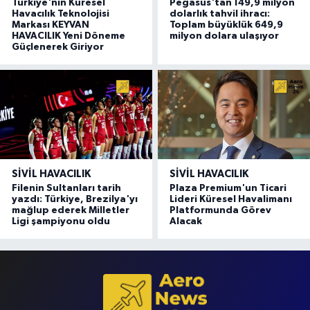
Türkiye'nin Küresel
Pegasus'tan 149,9 milyon
Havacılık Teknolojisi
dolarlık tahvil ihracı:
Markası KEYVAN
Toplam büyüklük 649,9
HAVACILIK Yeni Döneme
milyon dolara ulaşıyor
Güçlenerek Giriyor
SIVIL HAVACILIK
SIVIL HAVACILIK
Filenin Sultanları tarih
Plaza Premium'un Ticari
yazdı: Türkiye, Brezilya'yı
Lideri Küresel Havalimanı
mağlup ederek Milletler
Platformunda Görev
Ligi şampiyonu oldu
Alacak