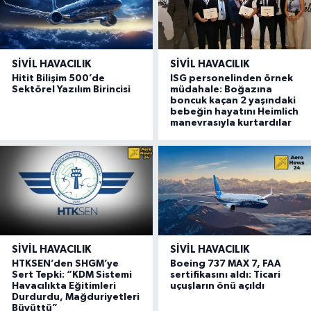
SIVIL HAVACILIK
SIVIL HAVACILIK
Hitit Bilişim 500’de
ISG personelinden örnek
Sektörel Yazılım Birincisi
müdahale: Boğazına
boncuk kaçan 2 yaşındaki
bebeğin hayatını Heimlich
manevrasıyla kurtardılar
SIVIL HAVACILIK
SIVIL HAVACILIK
HTKSEN’den SHGM’ye
Boeing 737 MAX 7, FAA
Sert Tepki: “KDM Sistemi
sertifikasını aldı: Ticari
Havacılıkta Eğitimleri
uçuşların önü açıldı
Durdurdu, Mağduriyetleri
Büyüttü”