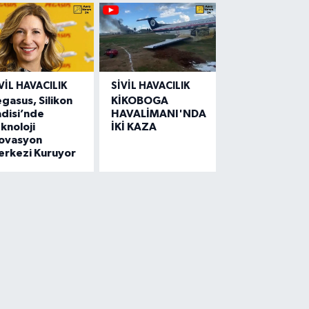
VIL HAVACILIK
SIVIL HAVACILIK
gasus, Silikon
KİKOBOGA
disi’nde
HAVALİMANI'NDA
knoloji
İKİ KAZA
novasyon
erkezi Kuruyor