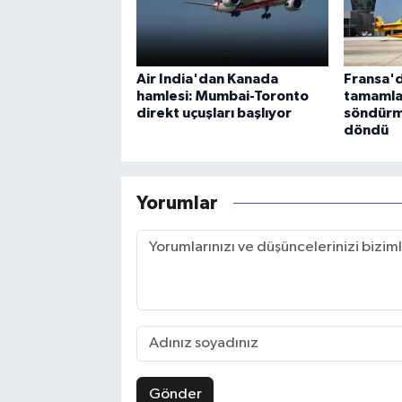
Air India'dan Kanada
Fransa'd
hamlesi: Mumbai-Toronto
tamamla
direkt uçuşları başlıyor
söndürm
döndü
Yorumlar
Gönder