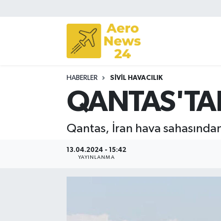
Sivil Havacılık
Savunma Sanayii
HABERLER
SIVIL HAVACILIK
Turizm
QANTAS'TAN
Qantas, İran hava sahasından
13.04.2024 - 15:42
YAYINLANMA