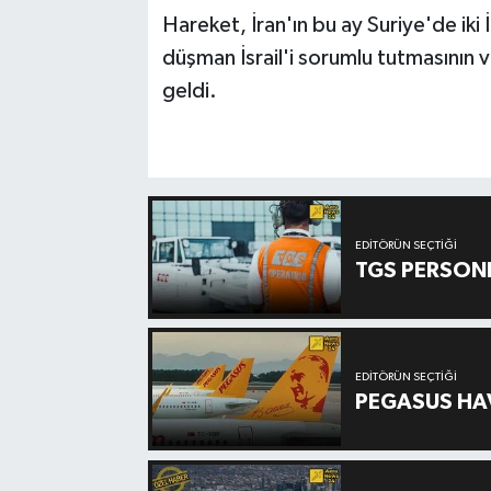
Hareket, İran'ın bu ay Suriye'de iki 
düşman İsrail'i sorumlu tutmasının 
geldi.
EDITÖRÜN SEÇTIĞI
TGS PERSON
EDITÖRÜN SEÇTIĞI
PEGASUS HAV