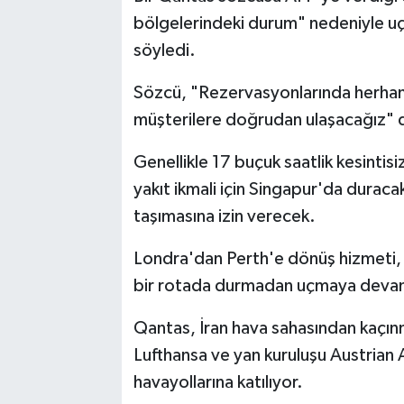
bölgelerindeki durum" nedeniyle uçuş
söyledi.
Sözcü, "Rezervasyonlarında herhang
müşterilere doğrudan ulaşacağız" 
Genellikle 17 buçuk saatlik kesintis
yakıt ikmali için Singapur'da duraca
taşımasına izin verecek.
Londra'dan Perth'e dönüş hizmeti, 
bir rotada durmadan uçmaya deva
Qantas, İran hava sahasından kaçınm
Lufthansa ve yan kuruluşu Austrian A
havayollarına katılıyor.