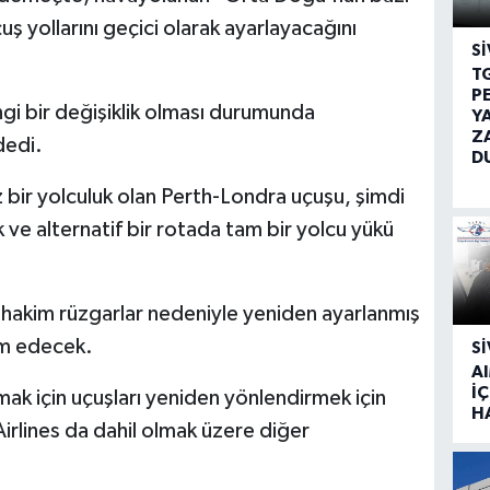
 yollarını geçici olarak ayarlayacağını
SI
T
P
i bir değişiklik olması durumunda
Y
Z
dedi.
D
iz bir yolculuk olan Perth-Londra uçuşu, şimdi
k ve alternatif bir rotada tam bir yolcu yükü
hakim rüzgarlar nedeniyle yeniden ayarlanmış
m edecek.
SI
A
İÇ
ak için uçuşları yeniden yönlendirmek için
H
irlines da dahil olmak üzere diğer