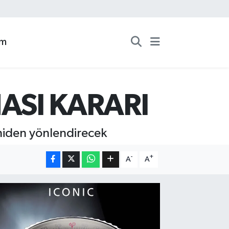
zm
ASI KARARI
niden yönlendirecek
-
+
A
A