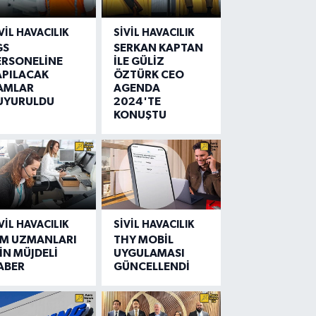
VIL HAVACILIK
SIVIL HAVACILIK
GS
SERKAN KAPTAN
ERSONELİNE
İLE GÜLİZ
APILACAK
ÖZTÜRK CEO
AMLAR
AGENDA
UYURULDU
2024'TE
KONUŞTU
VIL HAVACILIK
SIVIL HAVACILIK
IM UZMANLARI
THY MOBİL
İN MÜJDELİ
UYGULAMASI
ABER
GÜNCELLENDİ