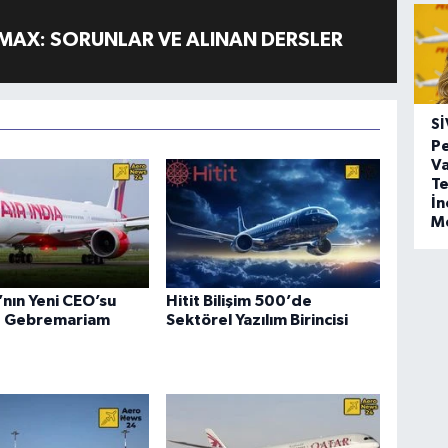
MAX: SORUNLAR VE ALINAN DERSLER
SI
Pe
Va
Te
İ
M
a’nın Yeni CEO’su
Hitit Bilişim 500’de
 Gebremariam
Sektörel Yazılım Birincisi