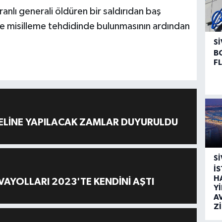
İranlı generali öldüren bir saldırıdan baş
ve misilleme tehdidinde bulunmasının ardından
SI
B
F
ELİNE YAPILACAK ZAMLAR DUYURULDU
SI
İ
H
AYOLLARI 2023'TE KENDİNİ AŞTI
Y
A
Z