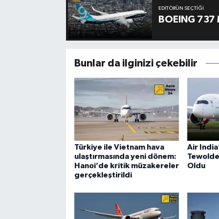
EDITÖRÜN SEÇTIĞI
BOEING 737 
Bunlar da ilginizi çekebilir
Türkiye ile Vietnam hava
Air Indi
ulaştırmasında yeni dönem:
Tewolde
Hanoi’de kritik müzakereler
Oldu
gerçekleştirildi