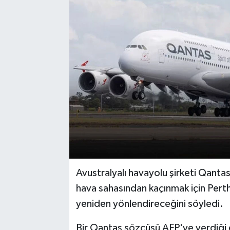
Avustralyalı havayolu şirketi Qanta
hava sahasından kaçınmak için Perth
yeniden yönlendireceğini söyledi.
Bir Qantas sözcüsü AFP'ye verdiğ