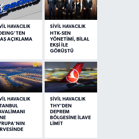
VIL HAVACILIK
SIVIL HAVACILIK
OEING'TEN
HTK-SEN
LAŞ AÇIKLAMA
YÖNETİMİ, BİLAL
EKŞİ İLE
GÖRÜŞTÜ
VIL HAVACILIK
SIVIL HAVACILIK
STANBUL
THY'DEN
AVALİMANI
DEPREM
İNE
BÖLGESİNE İLAVE
VRUPA'NIN
LİMİT
İRVESİNDE