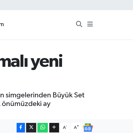
zm
malı yeni
nın simgelerinden Büyük Set
çak önümüzdeki ay
-
+
A
A