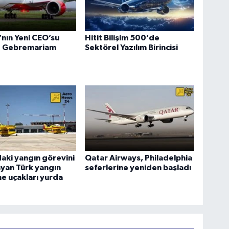
a’nın Yeni CEO’su
Hitit Bilişim 500’de
 Gebremariam
Sektörel Yazılım Birincisi
aki yangın görevini
Qatar Airways, Philadelphia
yan Türk yangın
seferlerine yeniden başladı
e uçakları yurda