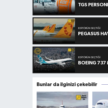
TGS PERSON
EDITÖRÜN SEÇTIĞI
PEGASUS HAV
EDITÖRÜN SEÇTIĞI
BOEING 737 
Bunlar da ilginizi çekebilir