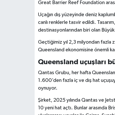
Great Barrier Reef Foundation arasınd
Uçağın dış yüzeyinde deniz kaplumba
canlı renklerle tasvir edildi. Tasarı
destinasyonlarından biri olan Büyük
Geçtiğimiz yıl 2,3 milyondan fazla z
Queensland ekonomisine önemli katk
Queensland uçuşları b
Qantas Grubu, her hafta Queensland
1.600’den fazla iç ve dış hat uçuşu
oynuyor.
Şirket, 2025 yılında Qantas ve Jets
10 yeni hat açtı. Bunlar arasında B