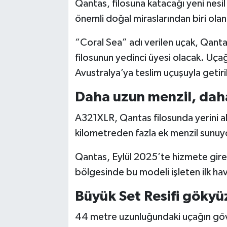
Qantas, filosuna katacağı yeni nesi
önemli doğal miraslarından biri olan
“Coral Sea” adı verilen uçak, Qant
filosunun yedinci üyesi olacak. Uça
Avustralya’ya teslim uçuşuyla getiri
Daha uzun menzil, daha
A321XLR, Qantas filosunda yerini al
kilometreden fazla ek menzil sunuy
Qantas, Eylül 2025’te hizmete gire
bölgesinde bu modeli işleten ilk ha
Büyük Set Resifi gökyü
44 metre uzunluğundaki uçağın gövd