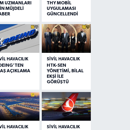
IM UZMANLARI
THY MOBİL
İN MÜJDELİ
UYGULAMASI
ABER
GÜNCELLENDİ
VIL HAVACILIK
SIVIL HAVACILIK
OEING'TEN
HTK-SEN
LAŞ AÇIKLAMA
YÖNETİMİ, BİLAL
EKŞİ İLE
GÖRÜŞTÜ
VIL HAVACILIK
SIVIL HAVACILIK