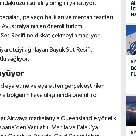
aki uzun süreli iş birliğini yansıtıyor.
A
İÇ
H
ğaları, palyaço balıkları ve mercan resifleri
m, Avustralya'nın en önemli turizm
 Set Resifi'ne dikkat çekmeyi amaçlıyor.
iyaretçiyi ağırlayan Büyük Set Resifi,
ı sağlıyor.
SI
B
üyüyor
F
 eyaletine ve eyaletten gerçekleştirilen
yla bölgenin hava ulaşımında önemli rol
tar Airways markalarıyla Queensland’e yönelik
risbane’den Vanuatu, Manila ve Palau’ya
SI