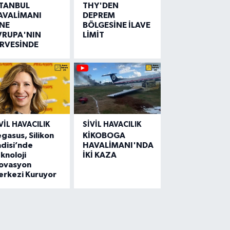
STANBUL
THY'DEN
AVALİMANI
DEPREM
İNE
BÖLGESİNE İLAVE
VRUPA'NIN
LİMİT
İRVESİNDE
VIL HAVACILIK
SIVIL HAVACILIK
gasus, Silikon
KİKOBOGA
disi’nde
HAVALİMANI'NDA
knoloji
İKİ KAZA
novasyon
erkezi Kuruyor