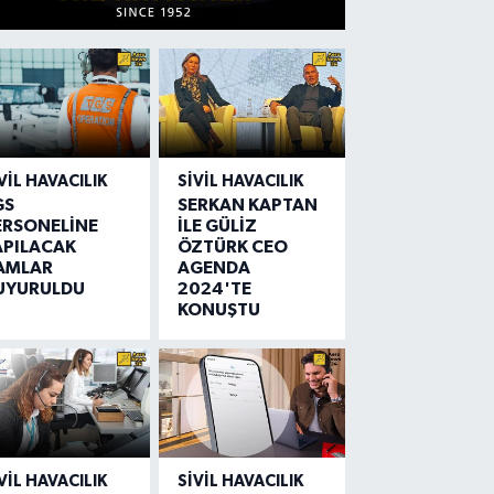
VIL HAVACILIK
SIVIL HAVACILIK
GS
SERKAN KAPTAN
ERSONELİNE
İLE GÜLİZ
APILACAK
ÖZTÜRK CEO
AMLAR
AGENDA
UYURULDU
2024'TE
KONUŞTU
VIL HAVACILIK
SIVIL HAVACILIK