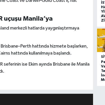
shine Coast ve Darwin–Gold Coast iç hat
İ
H
Y
A
LR uçuşu Manila’ya
Z
sland merkezli hatlarda yaygınlaştırmaya
e Brisbane–Perth hattında hizmete başlarken,
irns hattında kullanılmaya başlandı.
SI
Pe
 seferinin ise Ekim ayında Brisbane ile Manila
Va
dı.
Te
İ
M