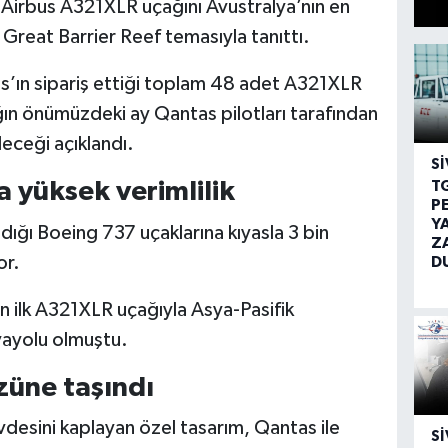
l Airbus A321XLR uçağını Avustralya’nın en
 Great Barrier Reef temasıyla tanıttı.
as’ın sipariş ettiği toplam 48 adet A321XLR
ğın önümüzdeki ay Qantas pilotları tarafından
leceği açıklandı.
SI
T
 yüksek verimlilik
P
Y
dığı Boeing 737 uçaklarına kıyasla 3 bin
Z
or.
D
n ilk A321XLR uçağıyla Asya-Pasifik
vayolu olmuştu.
züne taşındı
esini kaplayan özel tasarım, Qantas ile
SI