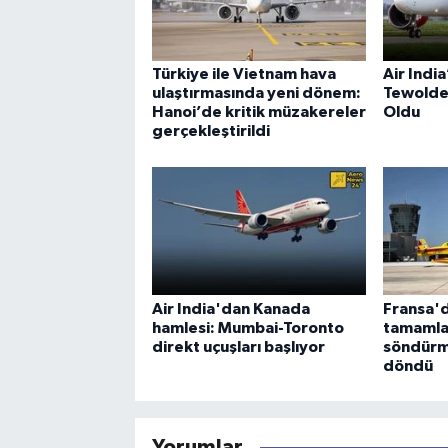
Türkiye ile Vietnam hava
Air Indi
ulaştırmasında yeni dönem:
Tewolde
Hanoi’de kritik müzakereler
Oldu
gerçekleştirildi
Air India'dan Kanada
Fransa'd
hamlesi: Mumbai-Toronto
tamamla
direkt uçuşları başlıyor
söndürm
döndü
Yorumlar