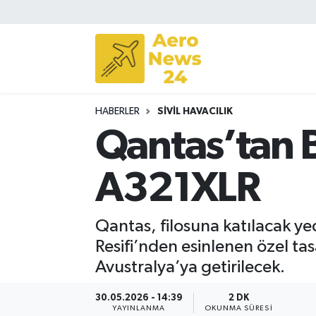
Sivil Havacılık
Savunma Sanayii
HABERLER
SIVIL HAVACILIK
Turizm
Qantas’tan B
A321XLR
Qantas, filosuna katılacak y
Resifi’nden esinlenen özel ta
Avustralya’ya getirilecek.
30.05.2026 - 14:39
2 DK
YAYINLANMA
OKUNMA SÜRESI