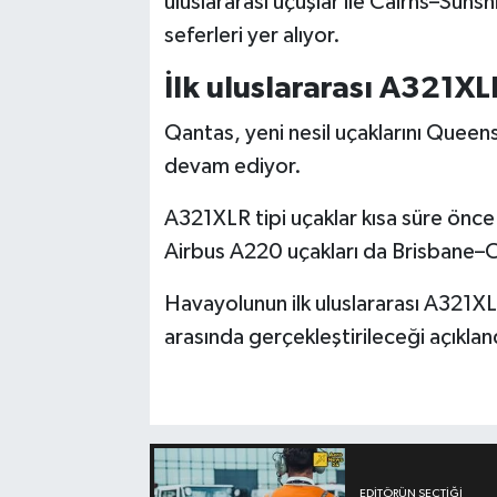
uluslararası uçuşlar ile Cairns–Sun
seferleri yer alıyor.
İlk uluslararası A321X
Qantas, yeni nesil uçaklarını Queen
devam ediyor.
A321XLR tipi uçaklar kısa süre önc
Airbus A220 uçakları da Brisbane–Ca
Havayolunun ilk uluslararası A321XLR
arasında gerçekleştirileceği açıklan
EDITÖRÜN SEÇTIĞI