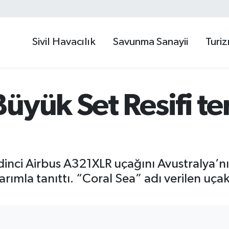
Sivil Havacılık
Savunma Sanayii
Turi
üyük Set Resifi te
edinci Airbus A321XLR uçağını Avustralya’
sarımla tanıttı. “Coral Sea” adı verilen u