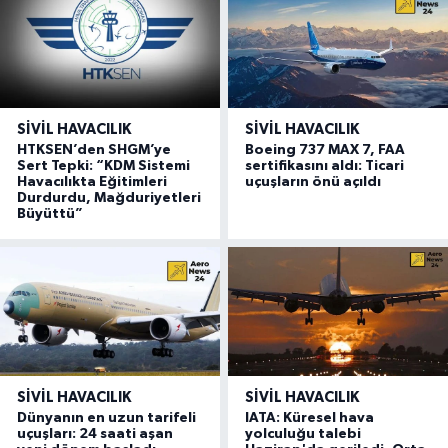
SIVIL HAVACILIK
SIVIL HAVACILIK
HTKSEN’den SHGM’ye
Boeing 737 MAX 7, FAA
Sert Tepki: “KDM Sistemi
sertifikasını aldı: Ticari
Havacılıkta Eğitimleri
uçuşların önü açıldı
Durdurdu, Mağduriyetleri
Büyüttü”
SIVIL HAVACILIK
SIVIL HAVACILIK
Dünyanın en uzun tarifeli
IATA: Küresel hava
uçuşları: 24 saati aşan
yolculuğu talebi