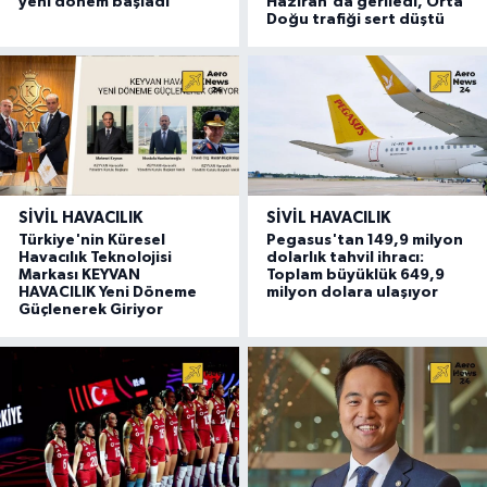
yeni dönem başladı
Haziran'da geriledi, Orta
Doğu trafiği sert düştü
SIVIL HAVACILIK
SIVIL HAVACILIK
Türkiye'nin Küresel
Pegasus'tan 149,9 milyon
Havacılık Teknolojisi
dolarlık tahvil ihracı:
Markası KEYVAN
Toplam büyüklük 649,9
HAVACILIK Yeni Döneme
milyon dolara ulaşıyor
Güçlenerek Giriyor