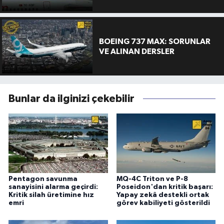
BOEING 737 MAX: SORUNLAR
VE ALINAN DERSLER
Bunlar da ilginizi çekebilir
Pentagon savunma
MQ-4C Triton ve P-8
sanayisini alarma geçirdi:
Poseidon'dan kritik başarı:
Kritik silah üretimine hız
Yapay zekâ destekli ortak
emri
görev kabiliyeti gösterildi