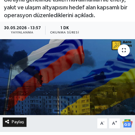
yakıt ve ulaşım altyapısını hedef alan kapsamlı bir
operasyon düzenlediklerini açıkladı.
30.05.2026 - 13:57
1 DK
YAYINLANMA
OKUNMA SÜRESI
Paylaş
-
+
A
A