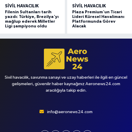
SIVIL HAVACILIK
SIVIL HAVACILIK
Filenin Sultanları tarih
Plaza Premium'un Ticari
yazdı: Türkiye, Brezilya'yı
Lideri Küresel Havalimanı
mağlup ederek Milletler
Platformunda Görev
Ligi şampiyonu oldu
Alacak
Sivil havacılık, savunma sanayi ve uzay haberleri ile ilgili en güncel
gelişmeleri, güvenilir haber kaynağınız Aeronews24.com
aracılığıyla takip edin.
info@aeronews24.com