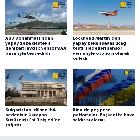
ABD Donanması'ndan
Lockheed Martin'den
yapay zekâ destekli
yapay zekâlı savaş uçağı
denizaltı avcısı: SensorMAX
testi: Hedefleri sensör
başarıyla test edildi
verileriyle otonom olarak
önledi
Bulgaristan, düşen İHA
Kiev'de peş peşe
nedeniyle Ukrayna
patlamalar: Başkentte hava
Büyükelçisi'ni Dışişleri'ne
saldırısı alarmı
çağırdı