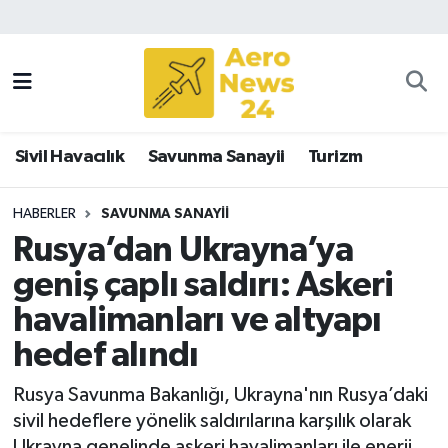
Sivil Havacılık
Savunma Sanayii
Sivil Havacılık
Savunma Sanayii
Turizm
Turizm
HABERLER
SAVUNMA SANAYII
Rusya’dan Ukrayna’ya
geniş çaplı saldırı: Askeri
havalimanları ve altyapı
hedef alındı
Rusya Savunma Bakanlığı, Ukrayna'nın Rusya’daki
sivil hedeflere yönelik saldırılarına karşılık olarak
Ukrayna genelinde askeri havalimanları ile enerji,