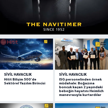
SIVIL HAVACILIK
SIVIL HAVACILIK
Hitit Bilişim 500’de
ISG personelinden örnek
Sektörel Yazılım Birincisi
müdahale: Boğazına
boncuk kaçan 2 yaşındaki
bebeğin hayatını Heimlich
manevrasıyla kurtardılar