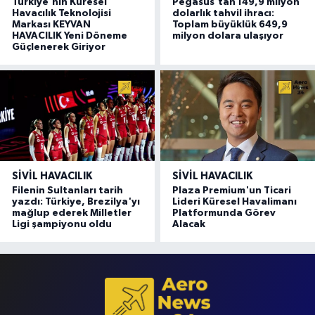
Türkiye'nin Küresel
Pegasus'tan 149,9 milyon
Havacılık Teknolojisi
dolarlık tahvil ihracı:
Markası KEYVAN
Toplam büyüklük 649,9
HAVACILIK Yeni Döneme
milyon dolara ulaşıyor
Güçlenerek Giriyor
SIVIL HAVACILIK
SIVIL HAVACILIK
Filenin Sultanları tarih
Plaza Premium'un Ticari
yazdı: Türkiye, Brezilya'yı
Lideri Küresel Havalimanı
mağlup ederek Milletler
Platformunda Görev
Ligi şampiyonu oldu
Alacak