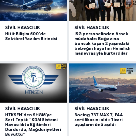
SIVIL HAVACILIK
SIVIL HAVACILIK
Hitit Bilişim 500’de
ISG personelinden örnek
Sektörel Yazılım Birincisi
müdahale: Boğazına
boncuk kaçan 2 yaşındaki
bebeğin hayatını Heimlich
manevrasıyla kurtardılar
SIVIL HAVACILIK
SIVIL HAVACILIK
HTKSEN’den SHGM’ye
Boeing 737 MAX 7, FAA
Sert Tepki: “KDM Sistemi
sertifikasını aldı: Ticari
Havacılıkta Eğitimleri
uçuşların önü açıldı
Durdurdu, Mağduriyetleri
Büyüttü”