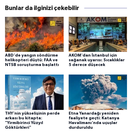
Bunlar da ilginizi çekebilir
ABD'de yangın söndürme
AKOM'dan İstanbul için
helikopteri düştü: FAA ve
sağanak uyarısı: Sıcaklıklar
NTSB soruşturma başlattı
5 derece düşecek
THY'nin yükselişinin perde
Etna Yanardağı yeniden
arkası bu kitapta:
faaliyete geçti: Katanya
"Yirmibirinci Yüzyıl
Havalimanı'nda uçuşlar
Göktürkleri"
durduruldu