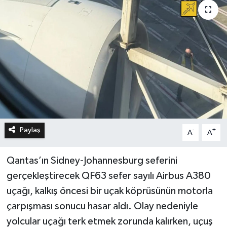
Paylaş
-
+
A
A
Qantas’ın Sidney-Johannesburg seferini
gerçekleştirecek QF63 sefer sayılı Airbus A380
uçağı, kalkış öncesi bir uçak köprüsünün motorla
çarpışması sonucu hasar aldı. Olay nedeniyle
yolcular uçağı terk etmek zorunda kalırken, uçuş