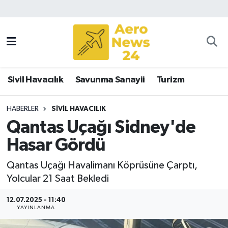
Sivil Havacılık
Savunma Sanayii
Sivil Havacılık
Savunma Sanayii
Turizm
Turizm
HABERLER
SIVIL HAVACILIK
Qantas Uçağı Sidney'de
Hasar Gördü
Qantas Uçağı Havalimanı Köprüsüne Çarptı,
Yolcular 21 Saat Bekledi
12.07.2025 - 11:40
YAYINLANMA