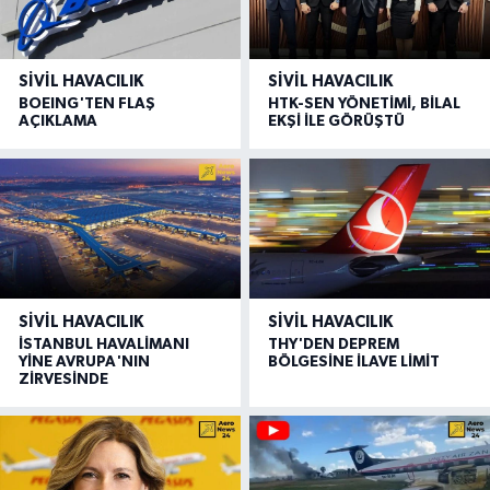
SIVIL HAVACILIK
SIVIL HAVACILIK
BOEING'TEN FLAŞ
HTK-SEN YÖNETİMİ, BİLAL
AÇIKLAMA
EKŞİ İLE GÖRÜŞTÜ
SIVIL HAVACILIK
SIVIL HAVACILIK
İSTANBUL HAVALİMANI
THY'DEN DEPREM
YİNE AVRUPA'NIN
BÖLGESİNE İLAVE LİMİT
ZİRVESİNDE