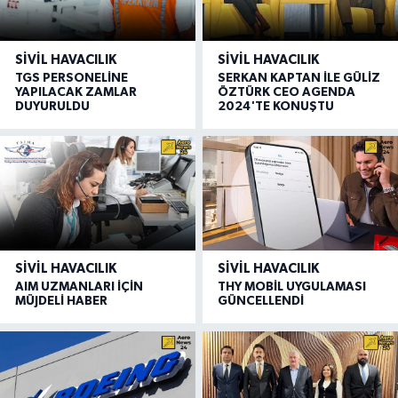
SIVIL HAVACILIK
SIVIL HAVACILIK
TGS PERSONELİNE
SERKAN KAPTAN İLE GÜLİZ
YAPILACAK ZAMLAR
ÖZTÜRK CEO AGENDA
DUYURULDU
2024'TE KONUŞTU
SIVIL HAVACILIK
SIVIL HAVACILIK
AIM UZMANLARI İÇİN
THY MOBİL UYGULAMASI
MÜJDELİ HABER
GÜNCELLENDİ