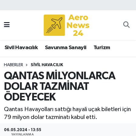
Sivil Havacılık
Savunma Sanayii
Sivil Havacılık
Savunma Sanayii
Turizm
Turizm
HABERLER
SIVIL HAVACILIK
QANTAS MİLYONLARCA
DOLAR TAZMİNAT
ÖDEYECEK
Qantas Havayolları sattığı hayali uçak biletleri için
79 milyon dolar tazminatı kabul etti.
06.05.2024 - 13:55
YAYINLANMA