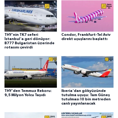
THY'nin TK7 seferi
Condor, Frankfurt-Tel Aviv
İstanbul'a geri dönüyor:
direkt uçuşlarını başlattı
B777 Bulgaristan üzerinde
rotasını çevirdi
THY'den Temmuz Rekoru:
Iberia'dan gökyüzünde
9,5 Milyon Yolcu Taşıdı
tutulma uçuşu: Tam Güneş
tutulması 10 bin metreden
canlı yayınlanacak