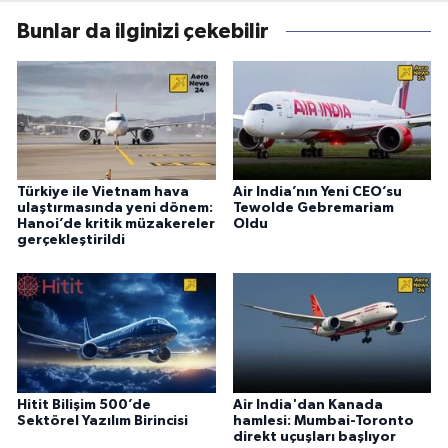
Bunlar da ilginizi çekebilir
Türkiye ile Vietnam hava
Air India’nın Yeni CEO’su
ulaştırmasında yeni dönem:
Tewolde Gebremariam
Hanoi’de kritik müzakereler
Oldu
gerçekleştirildi
Hitit Bilişim 500’de
Air India'dan Kanada
Sektörel Yazılım Birincisi
hamlesi: Mumbai-Toronto
direkt uçuşları başlıyor