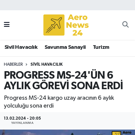
Sivil Havacılık
Savunma Sanayii
Sivil Havacılık
Savunma Sanayii
Turizm
Turizm
HABERLER
SIVIL HAVACILIK
PROGRESS MS-24'ÜN 6
AYLIK GÖREVİ SONA ERDİ
Progress MS-24 kargo uzay aracının 6 aylık
yolculuğu sona erdi
13.02.2024 - 20:05
YAYINLANMA