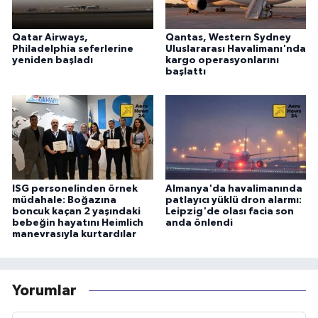
Qatar Airways,
Qantas, Western Sydney
Philadelphia seferlerine
Uluslararası Havalimanı'nda
yeniden başladı
kargo operasyonlarını
başlattı
ISG personelinden örnek
Almanya'da havalimanında
müdahale: Boğazına
patlayıcı yüklü dron alarmı:
boncuk kaçan 2 yaşındaki
Leipzig'de olası facia son
bebeğin hayatını Heimlich
anda önlendi
manevrasıyla kurtardılar
Yorumlar