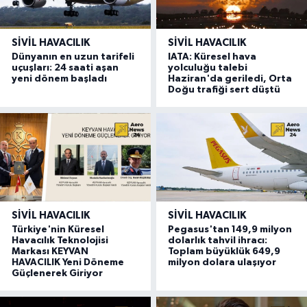
SIVIL HAVACILIK
SIVIL HAVACILIK
Dünyanın en uzun tarifeli
IATA: Küresel hava
uçuşları: 24 saati aşan
yolculuğu talebi
yeni dönem başladı
Haziran'da geriledi, Orta
Doğu trafiği sert düştü
SIVIL HAVACILIK
SIVIL HAVACILIK
Türkiye'nin Küresel
Pegasus'tan 149,9 milyon
Havacılık Teknolojisi
dolarlık tahvil ihracı:
Markası KEYVAN
Toplam büyüklük 649,9
HAVACILIK Yeni Döneme
milyon dolara ulaşıyor
Güçlenerek Giriyor