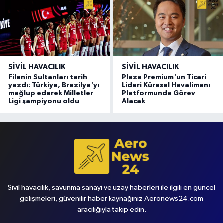
SIVIL HAVACILIK
SIVIL HAVACILIK
Filenin Sultanları tarih
Plaza Premium'un Ticari
yazdı: Türkiye, Brezilya'yı
Lideri Küresel Havalimanı
mağlup ederek Milletler
Platformunda Görev
Ligi şampiyonu oldu
Alacak
Sivil havacılık, savunma sanayi ve uzay haberleri ile ilgili en güncel
gelişmeleri, güvenilir haber kaynağınız Aeronews24.com
aracılığıyla takip edin.