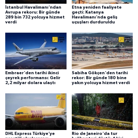
İstanbul Havalimanı'ndan
Etna yeniden faaliyete
Avrupa rekoru: Bir günde
geçti: Katanya
289 bin 732 yolcuya hizmet
Havalimanı'nda geliş
verdi
uçuşları durduruldu
Embraer'den tarihi ikinci
Sabiha Gökçen'den tarihi
çeyrek performansı: Gelir
rekor: Bir günde 180 bine
2,2 milyar dolara ulaştı
yakın yolcuya hizmet verdi
DHL Express Türkiye’ye
Rio de Janeiro'da tur