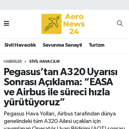
Sivil Havacılık
Savunma Sanayii
Sivil Havacılık
Savunma Sanayii
Turizm
Turizm
HABERLER
SIVIL HAVACILIK
Pegasus’tan A320 Uyarısı
Sonrası Açıklama: “EASA
ve Airbus ile süreci hızla
yürütüyoruz”
Pegasus Hava Yolları, Airbus tarafından dünya
genelindeki tüm A320 Ailesi uçakları için
yayımlanan Operatör Uyarı Bildirimi (AOT) sonrası