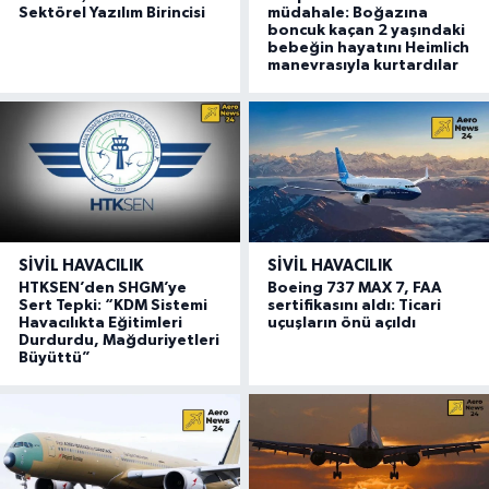
Sektörel Yazılım Birincisi
müdahale: Boğazına
boncuk kaçan 2 yaşındaki
bebeğin hayatını Heimlich
manevrasıyla kurtardılar
SIVIL HAVACILIK
SIVIL HAVACILIK
HTKSEN’den SHGM’ye
Boeing 737 MAX 7, FAA
Sert Tepki: “KDM Sistemi
sertifikasını aldı: Ticari
Havacılıkta Eğitimleri
uçuşların önü açıldı
Durdurdu, Mağduriyetleri
Büyüttü”