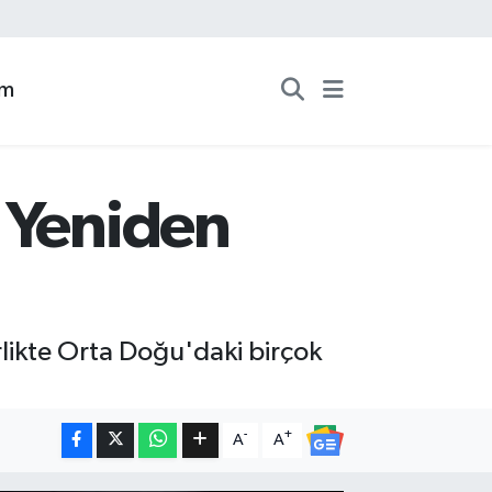
zm
 Yeniden
likte Orta Doğu'daki birçok
-
+
A
A