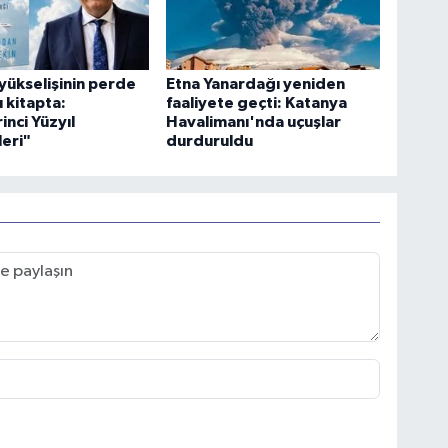
yükselişinin perde
Etna Yanardağı yeniden
u kitapta:
faaliyete geçti: Katanya
inci Yüzyıl
Havalimanı'nda uçuşlar
eri"
durduruldu