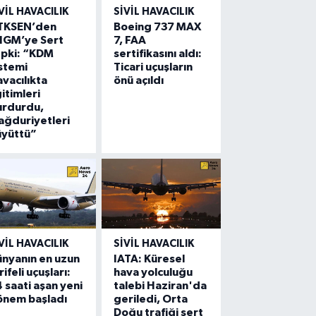
VIL HAVACILIK
SIVIL HAVACILIK
TKSEN’den
Boeing 737 MAX
HGM’ye Sert
7, FAA
epki: “KDM
sertifikasını aldı:
stemi
Ticari uçuşların
vacılıkta
önü açıldı
itimleri
urdurdu,
ğduriyetleri
üyüttü”
VIL HAVACILIK
SIVIL HAVACILIK
nyanın en uzun
IATA: Küresel
rifeli uçuşları:
hava yolculuğu
 saati aşan yeni
talebi Haziran'da
önem başladı
geriledi, Orta
Doğu trafiği sert