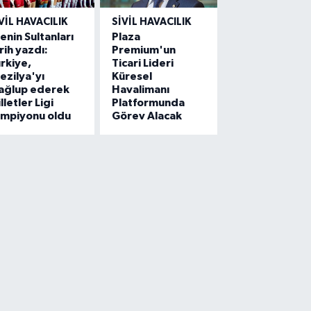
VIL HAVACILIK
SIVIL HAVACILIK
lenin Sultanları
Plaza
rih yazdı:
Premium'un
rkiye,
Ticari Lideri
ezilya'yı
Küresel
ağlup ederek
Havalimanı
lletler Ligi
Platformunda
ampiyonu oldu
Görev Alacak