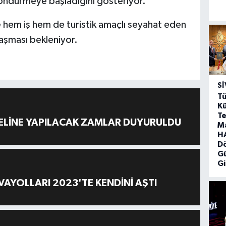
öndürmeye başladığını gösteriyor.
te hem iş hem de turistik amaçlı seyahat eden
laşması bekleniyor.
SI
Tü
Kü
Te
ELİNE YAPILACAK ZAMLAR DUYURULDU
M
HA
D
G
Gi
AYOLLARI 2023'TE KENDİNİ AŞTI