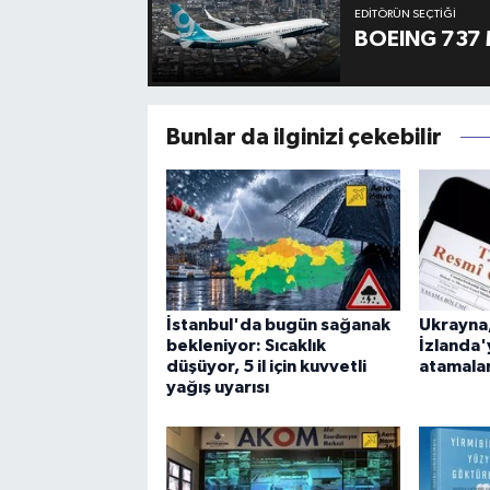
EDITÖRÜN SEÇTIĞI
BOEING 737 
Bunlar da ilginizi çekebilir
İstanbul'da bugün sağanak
Ukrayna,
bekleniyor: Sıcaklık
İzlanda'
düşüyor, 5 il için kuvvetli
atamalar
yağış uyarısı