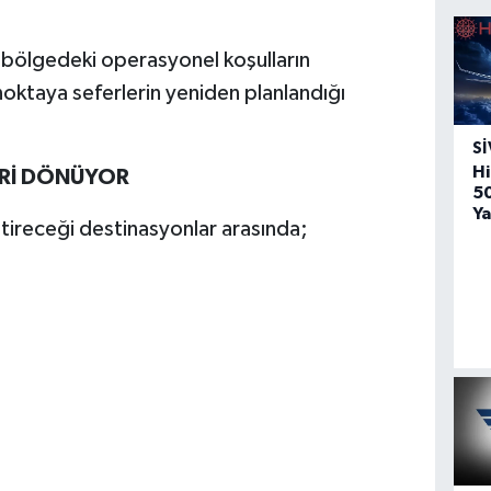
 bölgedeki operasyonel koşulların
 noktaya seferlerin yeniden planlandığı
SI
Hi
ERİ DÖNÜYOR
5
Ya
ireceği destinasyonlar arasında;