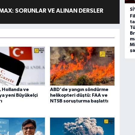
SI
MAX: SORUNLAR VE ALINAN DERSLER
Fi
ta
Tü
Br
m
Mi
ş
 Hollanda ve
ABD'de yangın söndürme
ya yeni Büyükelçi
helikopteri düştü: FAA ve
ı
NTSB soruşturma başlattı