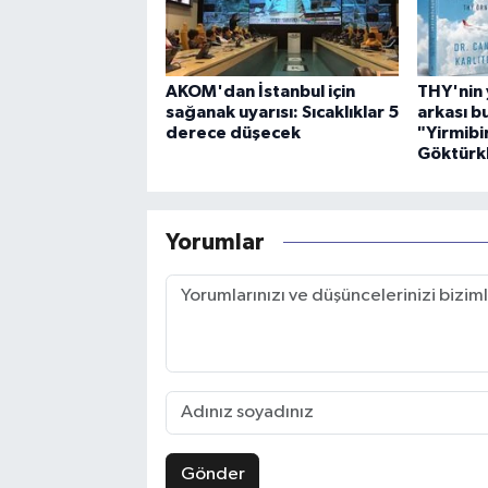
AKOM'dan İstanbul için
THY'nin 
sağanak uyarısı: Sıcaklıklar 5
arkası b
derece düşecek
"Yirmibir
Göktürkl
Yorumlar
Gönder