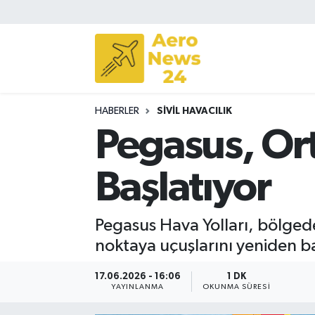
Sivil Havacılık
Savunma Sanayii
HABERLER
SIVIL HAVACILIK
Turizm
Pegasus, Or
Başlatıyor
Pegasus Hava Yolları, bölged
noktaya uçuşlarını yeniden b
17.06.2026 - 16:06
1 DK
YAYINLANMA
OKUNMA SÜRESI