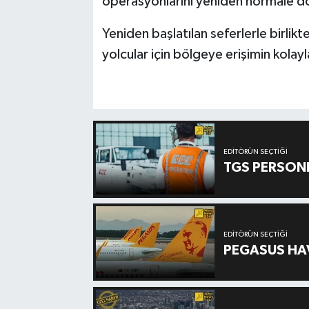
operasyonlarını yeniden normale d
Yeniden başlatılan seferlerle birlik
yolcular için bölgeye erişimin kolay
EDITÖRÜN SEÇTIĞI
TGS PERSON
EDITÖRÜN SEÇTIĞI
PEGASUS HAV