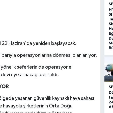
SI
H
S
T
Si
Ha
Eğ
D
 22 Haziran'da yeniden başlayacak.
Ma
B
itibarıyla operasyonlarına dönmesi planlanıyor.
yönelik seferlerin de operasyonel
evreye alınacağı belirtildi.
YOR
SI
Dü
ta
lgede yaşanan güvenlik kaynaklı hava sahası
24
kte havayolu şirketlerinin Orta Doğu
d