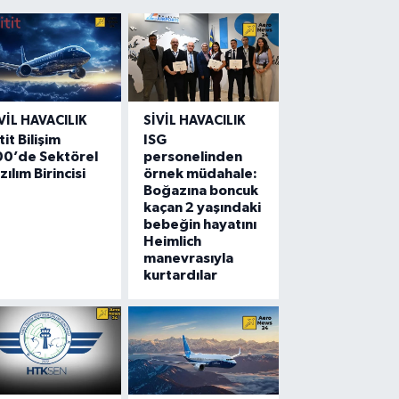
VIL HAVACILIK
SIVIL HAVACILIK
tit Bilişim
ISG
00’de Sektörel
personelinden
zılım Birincisi
örnek müdahale:
Boğazına boncuk
kaçan 2 yaşındaki
bebeğin hayatını
Heimlich
manevrasıyla
kurtardılar