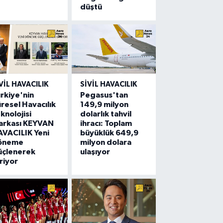
düştü
VIL HAVACILIK
SIVIL HAVACILIK
rkiye'nin
Pegasus'tan
resel Havacılık
149,9 milyon
knolojisi
dolarlık tahvil
arkası KEYVAN
ihracı: Toplam
VACILIK Yeni
büyüklük 649,9
öneme
milyon dolara
üçlenerek
ulaşıyor
riyor