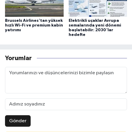
Brussels Airlines'tan yüksek
Elektrikli uçaklar Avrupa
hızlı Wi-Fi ve premium kabin
semalarında yeni dönemi
yatırımı
başlatabilir: 2030'lar
hedefte
Yorumlar
Gönder