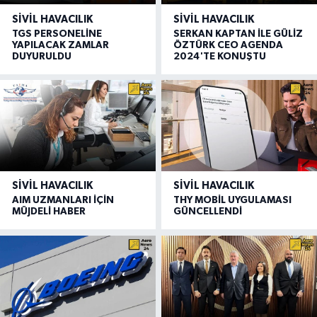
SIVIL HAVACILIK
SIVIL HAVACILIK
TGS PERSONELİNE
SERKAN KAPTAN İLE GÜLİZ
YAPILACAK ZAMLAR
ÖZTÜRK CEO AGENDA
DUYURULDU
2024'TE KONUŞTU
SIVIL HAVACILIK
SIVIL HAVACILIK
AIM UZMANLARI İÇİN
THY MOBİL UYGULAMASI
MÜJDELİ HABER
GÜNCELLENDİ