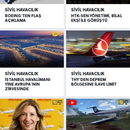
SIVIL HAVACILIK
SIVIL HAVACILIK
BOEING'TEN FLAŞ
HTK-SEN YÖNETİMİ, BİLAL
AÇIKLAMA
EKŞİ İLE GÖRÜŞTÜ
SIVIL HAVACILIK
SIVIL HAVACILIK
İSTANBUL HAVALİMANI
THY'DEN DEPREM
YİNE AVRUPA'NIN
BÖLGESİNE İLAVE LİMİT
ZİRVESİNDE