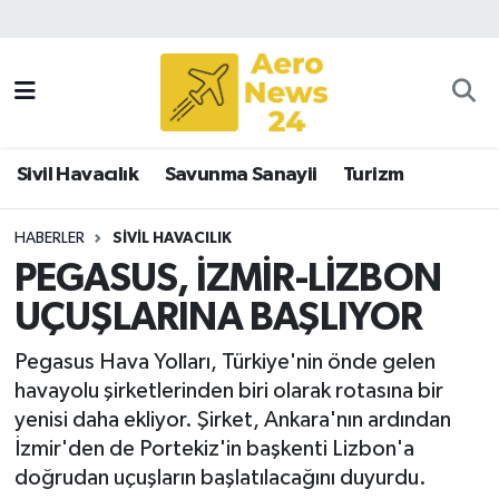
Sivil Havacılık
Savunma Sanayii
Sivil Havacılık
Savunma Sanayii
Turizm
Turizm
HABERLER
SIVIL HAVACILIK
PEGASUS, İZMİR-LİZBON
UÇUŞLARINA BAŞLIYOR
Pegasus Hava Yolları, Türkiye'nin önde gelen
havayolu şirketlerinden biri olarak rotasına bir
yenisi daha ekliyor. Şirket, Ankara'nın ardından
İzmir'den de Portekiz'in başkenti Lizbon'a
doğrudan uçuşların başlatılacağını duyurdu.