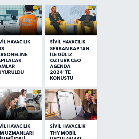
VIL HAVACILIK
SIVIL HAVACILIK
GS
SERKAN KAPTAN
ERSONELİNE
İLE GÜLİZ
APILACAK
ÖZTÜRK CEO
AMLAR
AGENDA
UYURULDU
2024'TE
KONUŞTU
VIL HAVACILIK
SIVIL HAVACILIK
IM UZMANLARI
THY MOBİL
İN MÜJDELİ
UYGULAMASI