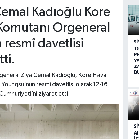
Cemal Kadıoğlu Kore
 Komutanı Orgeneral
resmî davetlisi
SI
T
P
ti.
Y
Z
D
general Ziya Cemal Kadıoğlu, Kore Hava
Youngsu’nun resmî davetlisi olarak 12-16
Cumhuriyeti’ni ziyaret etti.
SI
A
İÇ