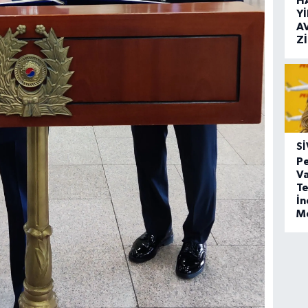
H
Y
A
Z
SI
Pe
Va
Te
İ
M