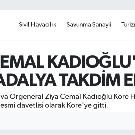
Sivil Havacılık
Savunma Sanayii
Turi
 CEMAL KADIOĞLU
DALYA TAKDİM E
va Orgeneral Ziya Cemal Kadıoğlu Kore H
mî davetlisi olarak Kore'ye gitti.