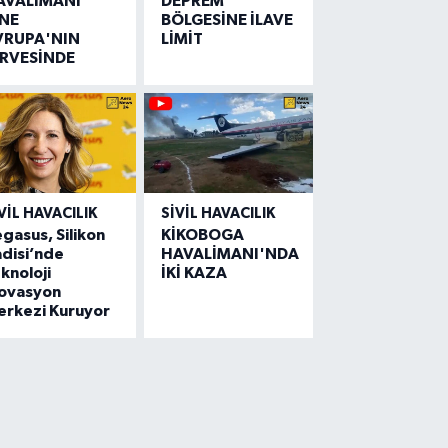
AVALİMANI
DEPREM
İNE
BÖLGESİNE İLAVE
VRUPA'NIN
LİMİT
İRVESİNDE
VIL HAVACILIK
SIVIL HAVACILIK
gasus, Silikon
KİKOBOGA
disi’nde
HAVALİMANI'NDA
knoloji
İKİ KAZA
novasyon
erkezi Kuruyor