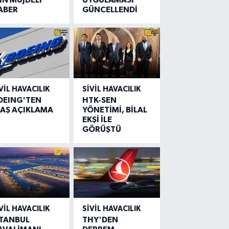
ABER
GÜNCELLENDİ
VIL HAVACILIK
SIVIL HAVACILIK
OEING'TEN
HTK-SEN
LAŞ AÇIKLAMA
YÖNETİMİ, BİLAL
EKŞİ İLE
GÖRÜŞTÜ
VIL HAVACILIK
SIVIL HAVACILIK
STANBUL
THY'DEN