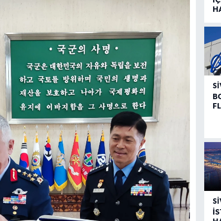
H
SI
B
F
SI
İ