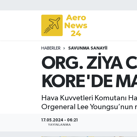
Sivil Havacılık
Savunma Sanayii
HABERLER
SAVUNMA SANAYII
Turizm
ORG. ZİYA
KORE'DE MA
Hava Kuvvetleri Komutanı Ha
Orgeneral Lee Youngsu’nun res
17.05.2024 - 06:21
YAYINLANMA