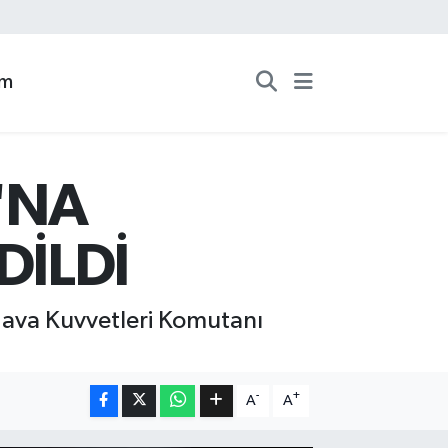
zm
'NA
DİLDİ
ava Kuvvetleri Komutanı
-
+
A
A