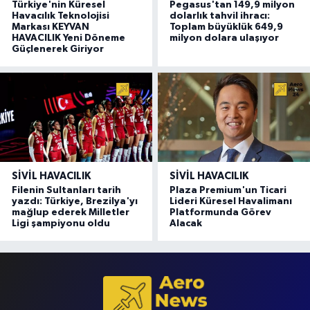
Türkiye'nin Küresel
Pegasus'tan 149,9 milyon
Havacılık Teknolojisi
dolarlık tahvil ihracı:
Markası KEYVAN
Toplam büyüklük 649,9
HAVACILIK Yeni Döneme
milyon dolara ulaşıyor
Güçlenerek Giriyor
SIVIL HAVACILIK
SIVIL HAVACILIK
Filenin Sultanları tarih
Plaza Premium'un Ticari
yazdı: Türkiye, Brezilya'yı
Lideri Küresel Havalimanı
mağlup ederek Milletler
Platformunda Görev
Ligi şampiyonu oldu
Alacak