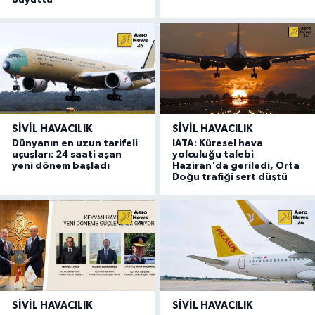
SIVIL HAVACILIK
SIVIL HAVACILIK
Dünyanın en uzun tarifeli
IATA: Küresel hava
uçuşları: 24 saati aşan
yolculuğu talebi
yeni dönem başladı
Haziran'da geriledi, Orta
Doğu trafiği sert düştü
SIVIL HAVACILIK
SIVIL HAVACILIK