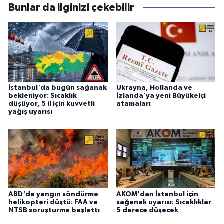
Bunlar da ilginizi çekebilir
İstanbul'da bugün sağanak
Ukrayna, Hollanda ve
bekleniyor: Sıcaklık
İzlanda'ya yeni Büyükelçi
düşüyor, 5 il için kuvvetli
atamaları
yağış uyarısı
ABD'de yangın söndürme
AKOM'dan İstanbul için
helikopteri düştü: FAA ve
sağanak uyarısı: Sıcaklıklar
NTSB soruşturma başlattı
5 derece düşecek