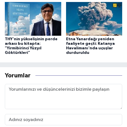
THY'nin yükselişinin perde
Etna Yanardağı yeniden
arkası bu kitapta:
faaliyete geçti: Katanya
"Yirmibirinci Yüzyıl
Havalimanı'nda uçuşlar
Göktürkleri"
durduruldu
Yorumlar