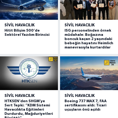
SIVIL HAVACILIK
SIVIL HAVACILIK
Hitit Bilişim 500’de
ISG personelinden örnek
Sektörel Yazılım Birincisi
müdahale: Boğazına
boncuk kaçan 2 yaşındaki
bebeğin hayatını Heimlich
manevrasıyla kurtardılar
SIVIL HAVACILIK
SIVIL HAVACILIK
HTKSEN’den SHGM’ye
Boeing 737 MAX 7, FAA
Sert Tepki: “KDM Sistemi
sertifikasını aldı: Ticari
Havacılıkta Eğitimleri
uçuşların önü açıldı
Durdurdu, Mağduriyetleri
Büyüttü”