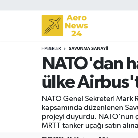
Sivil Havacılık
Savunma Sanayii
HABERLER
SAVUNMA SANAYII
Turizm
NATO'dan ha
ülke Airbus'
NATO Genel Sekreteri Mark R
kapsamında düzenlenen Savun
projeyi duyurdu. NATO'nun ço
MRTT tanker uçağı satın alın