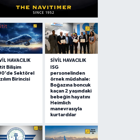
VIL HAVACILIK
SIVIL HAVACILIK
tit Bilişim
ISG
00’de Sektörel
personelinden
zılım Birincisi
örnek müdahale:
Boğazına boncuk
kaçan 2 yaşındaki
bebeğin hayatını
Heimlich
manevrasıyla
kurtardılar