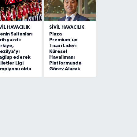
VIL HAVACILIK
SIVIL HAVACILIK
lenin Sultanları
Plaza
rih yazdı:
Premium'un
rkiye,
Ticari Lideri
ezilya'yı
Küresel
ağlup ederek
Havalimanı
lletler Ligi
Platformunda
ampiyonu oldu
Görev Alacak