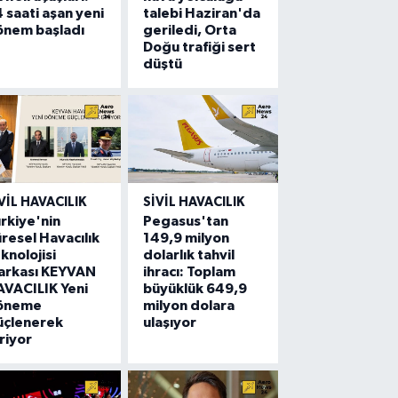
 saati aşan yeni
talebi Haziran'da
önem başladı
geriledi, Orta
Doğu trafiği sert
düştü
VIL HAVACILIK
SIVIL HAVACILIK
rkiye'nin
Pegasus'tan
resel Havacılık
149,9 milyon
knolojisi
dolarlık tahvil
arkası KEYVAN
ihracı: Toplam
VACILIK Yeni
büyüklük 649,9
öneme
milyon dolara
üçlenerek
ulaşıyor
riyor