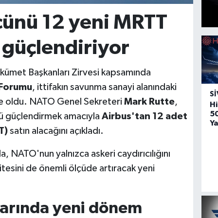
cünü 12 yeni MRTT
 güçlendiriyor
ümet Başkanları Zirvesi kapsamında
 Forumu
, ittifakın savunma sanayi alanındaki
SI
ne oldu. NATO Genel Sekreteri
Mark Rutte
,
Hi
5
nü güçlendirmek amacıyla
Airbus'tan 12 adet
Ya
T)
satın alacağını açıkladı.
 NATO'nun yalnızca askeri caydırıcılığını
tesini de önemli ölçüde artıracak yeni
arında yeni dönem