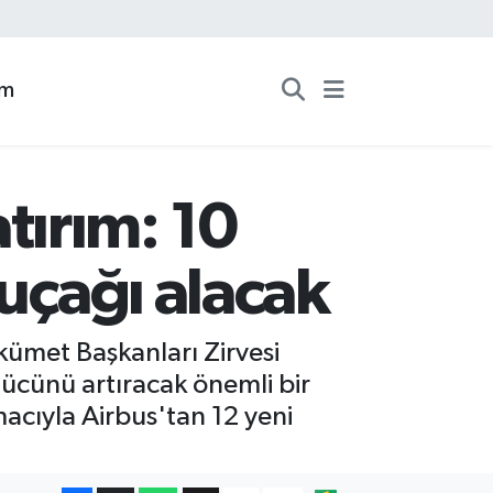
zm
ırım: 10
 uçağı alacak
ümet Başkanları Zirvesi
cünü artıracak önemli bir
acıyla Airbus'tan 12 yeni