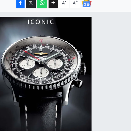
-
+
A
A