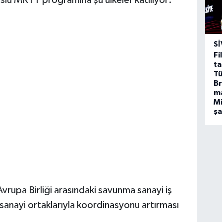
uslu MRTT programına şu ülkeler katılıyor:
SI
Fi
ta
Tü
Br
m
Mi
ş
rupa Birliği arasındaki savunma sanayi iş
 sanayi ortaklarıyla koordinasyonu artırması