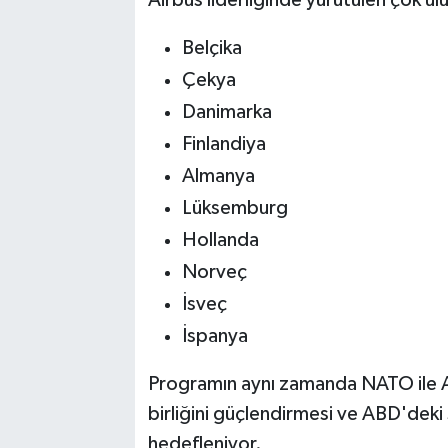
Airbus liderliğinde yürütülen çok ul
Belçika
Çekya
Danimarka
Finlandiya
Almanya
Lüksemburg
Hollanda
Norveç
İsveç
İspanya
Programın aynı zamanda NATO ile Av
birliğini güçlendirmesi ve ABD'deki
hedefleniyor.