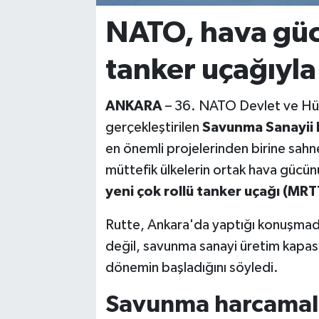
NATO, hava gü
tanker uçağıyla
ANKARA
– 36. NATO Devlet ve Hük
gerçekleştirilen
Savunma Sanayii
en önemli projelerinden birine sah
müttefik ülkelerin ortak hava gücü
yeni çok rollü tanker uçağı (MRT
Rutte, Ankara'da yaptığı konuşmada,
değil, savunma sanayi üretim kapasi
dönemin başladığını söyledi.
Savunma harcamal