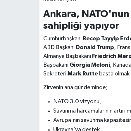
Ankara, NATO'nun y
sahipliği yapıyor
Cumhurbaşkanı
Recep Tayyip Erd
ABD Başkanı
Donald Trump
, Fran
Almanya Başbakanı
Friedrich Mer
Başbakanı
Giorgia Meloni
, Kanad
Sekreteri
Mark Rutte
başta olmak ü
Zirvenin ana gündeminde;
NATO 3.0 vizyonu,
Savunma harcamalarının artırılm
Avrupa'nın savunma kapasitesin
Ukrayna'ya destek,