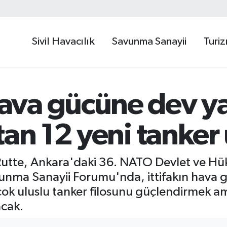
Sivil Havacılık
Savunma Sanayii
Turi
va gücüne dev yat
tan 12 yeni tanker
utte, Ankara'daki 36. NATO Devlet ve Hük
ma Sanayii Forumu'nda, ittifakın hava gü
k uluslu tanker filosunu güçlendirmek am
acak.