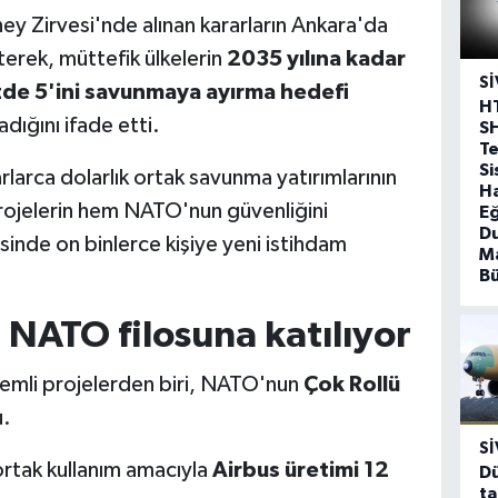
ey Zirvesi'nde alınan kararların Ankara'da
erek, müttefik ülkelerin
2035 yılına kadar
SI
yüzde 5'ini savunmaya ayırma hedefi
H
dığını ifade etti.
S
T
Si
arlarca dolarlık ortak savunma yatırımlarının
Ha
 projelerin hem NATO'nun güvenliğini
Eğ
D
inde on binlerce kişiye yeni istihdam
Ma
B
 NATO filosuna katılıyor
mli projelerden biri, NATO'nun
Çok Rollü
.
SI
ortak kullanım amacıyla
Airbus üretimi 12
Dü
ta