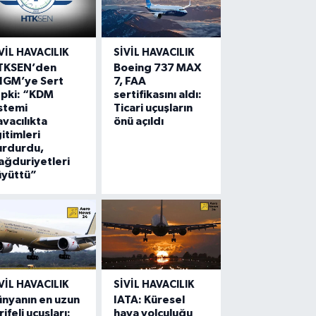
VIL HAVACILIK
SIVIL HAVACILIK
TKSEN’den
Boeing 737 MAX
HGM’ye Sert
7, FAA
epki: “KDM
sertifikasını aldı:
stemi
Ticari uçuşların
vacılıkta
önü açıldı
itimleri
urdurdu,
ğduriyetleri
üyüttü”
VIL HAVACILIK
SIVIL HAVACILIK
nyanın en uzun
IATA: Küresel
rifeli uçuşları:
hava yolculuğu