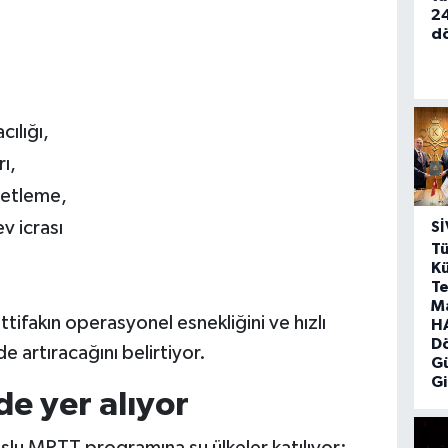
.
24
d
cılığı,
ı,
zetleme,
v icrası
SI
Tü
Kü
Te
M
ittifakın operasyonel esnekliğini ve hızlı
HA
D
e artıracağını belirtiyor.
G
Gi
de yer alıyor