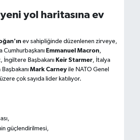
eni yol haritasına ev
oğan'ın
ev sahipliğinde düzenlenen zirveye,
sa Cumhurbaşkanı
Emmanuel Macron
,
z
, İngiltere Başbakanı
Keir Starmer
, İtalya
a Başbakanı
Mark Carney
ile NATO Genel
zere çok sayıda lider katılıyor.
ası,
in güçlendirilmesi,