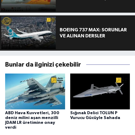
BOEING 737 MAX: SORUNLAR
VE ALINAN DERSLER
Bunlar da ilginizi çekebilir
ABD Hava Kuvvetleri, 300
Sığınak Delici TOLUN P
deniz milini aşan menzilli
Vurucu Gücüyle Sahada
JDAM LR üretimine onay
verdi