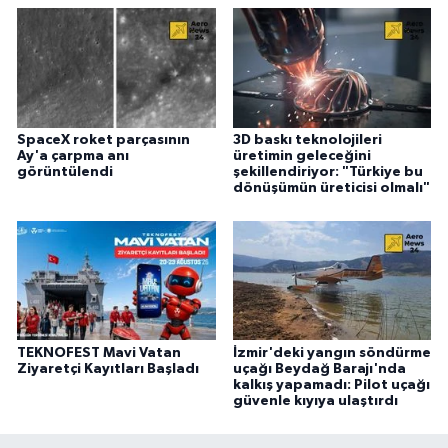
SpaceX roket parçasının
3D baskı teknolojileri
Ay'a çarpma anı
üretimin geleceğini
görüntülendi
şekillendiriyor: "Türkiye bu
dönüşümün üreticisi olmalı"
TEKNOFEST Mavi Vatan
İzmir'deki yangın söndürme
Ziyaretçi Kayıtları Başladı
uçağı Beydağ Barajı'nda
kalkış yapamadı: Pilot uçağı
güvenle kıyıya ulaştırdı