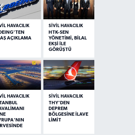
VIL HAVACILIK
SIVIL HAVACILIK
OEING'TEN
HTK-SEN
LAŞ AÇIKLAMA
YÖNETİMİ, BİLAL
EKŞİ İLE
GÖRÜŞTÜ
VIL HAVACILIK
SIVIL HAVACILIK
STANBUL
THY'DEN
AVALİMANI
DEPREM
İNE
BÖLGESİNE İLAVE
VRUPA'NIN
LİMİT
İRVESİNDE