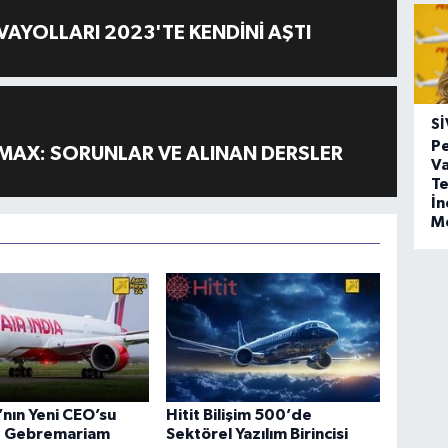
AYOLLARI 2023'TE KENDİNİ AŞTI
SI
Pe
MAX: SORUNLAR VE ALINAN DERSLER
Va
Te
İ
M
a’nın Yeni CEO’su
Hitit Bilişim 500’de
 Gebremariam
Sektörel Yazılım Birincisi