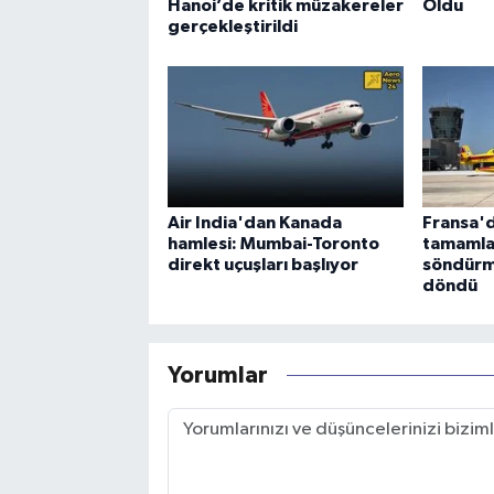
Hanoi’de kritik müzakereler
Oldu
gerçekleştirildi
Air India'dan Kanada
Fransa'd
hamlesi: Mumbai-Toronto
tamamla
direkt uçuşları başlıyor
söndürm
döndü
Yorumlar