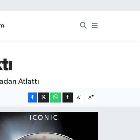
zm
tı
adan Atlattı
-
+
A
A