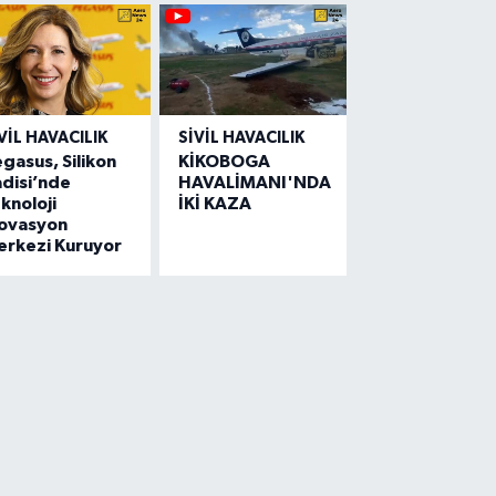
VIL HAVACILIK
SIVIL HAVACILIK
gasus, Silikon
KİKOBOGA
disi’nde
HAVALİMANI'NDA
knoloji
İKİ KAZA
novasyon
erkezi Kuruyor