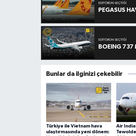
EDITÖRÜN SEÇTIĞI
PEGASUS HAV
EDITÖRÜN SEÇTIĞI
BOEING 737 
Bunlar da ilginizi çekebilir
Türkiye ile Vietnam hava
Air Indi
ulaştırmasında yeni dönem:
Tewolde