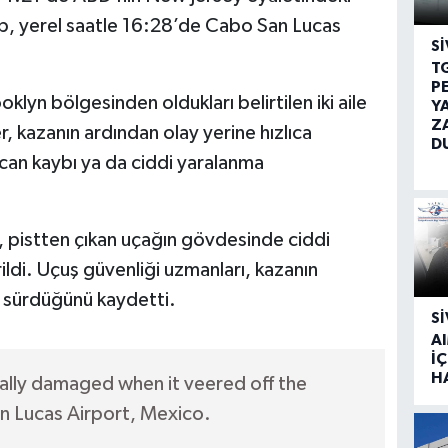
p, yerel saatle 16:28’de Cabo San Lucas
SI
T
P
yn bölgesinden oldukları belirtilen iki aile
Y
Z
er, kazanın ardından olay yerine hızlıca
D
 can kaybı ya da ciddi yaralanma
en, pistten çıkan uçağın gövdesinde ciddi
ildi. Uçuş güvenliği uzmanları, kazanın
in sürdüğünü kaydetti.
SI
A
İÇ
H
lly damaged when it veered off the
n Lucas Airport, Mexico.