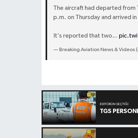
The aircraft had departed from 
p.m. on Thursday and arrived in
It's reported that two…
pic.tw
— Breaking Aviation News & Videos 
EDITÖRÜN SEÇTIĞI
TGS PERSON