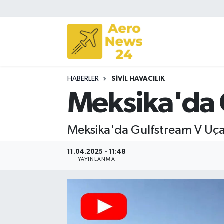
Sivil Havacılık
Savunma Sanayii
HABERLER
SIVIL HAVACILIK
Turizm
Meksika'da Ö
Meksika'da Gulfstream V Uçağı
11.04.2025 - 11:48
YAYINLANMA