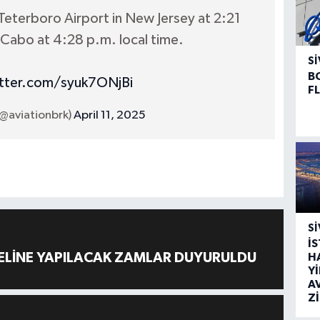
Teterboro Airport in New Jersey at 2:21
 Cabo at 4:28 p.m. local time.
SI
B
itter.com/syuk7ONjBi
F
(@aviationbrk)
April 11, 2025
SI
İ
ELİNE YAPILACAK ZAMLAR DUYURULDU
H
Y
A
Z