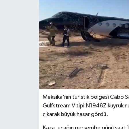
Meksika'nın turistik bölgesi Cabo 
Gulfstream V tipi N1948Z kuyruk num
çıkarak büyük hasar gördü.
Kaza, uçağın perşembe günü saat 1