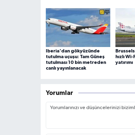
Iberia'dan gökyüzünde
Brussels
tutulma uçuşu: Tam Güneş
hızlı Wi
tutulması 10 bin metreden
yatırımı
canlı yayınlanacak
Yorumlar