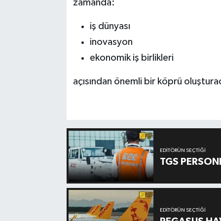
zamanda:
iş dünyası
inovasyon
ekonomik iş birlikleri
açısından önemli bir köprü oluşturac
EDITÖRÜN SEÇTIĞI
TGS PERSON
EDITÖRÜN SEÇTIĞI