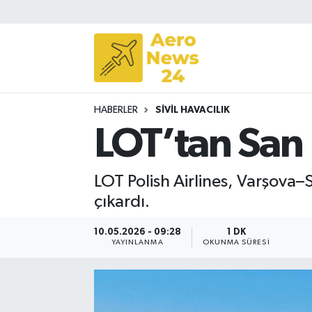
Sivil Havacılık
Savunma Sanayii
HABERLER
SIVIL HAVACILIK
Turizm
LOT’tan San 
LOT Polish Airlines, Varşova–
çıkardı.
10.05.2026 - 09:28
1 DK
YAYINLANMA
OKUNMA SÜRESI