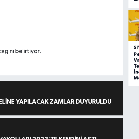
SI
ağını belirtiyor.
Pe
Va
Te
İ
M
ELİNE YAPILACAK ZAMLAR DUYURULDU