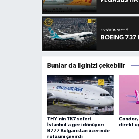
PEGASUS HAV
EDITÖRÜN SEÇTIĞI
BOEING 737 
Bunlar da ilginizi çekebilir
THY'nin TK7 seferi
Condor, 
İstanbul'a geri dönüyor:
direkt uç
B777 Bulgaristan üzerinde
rotasını çevirdi