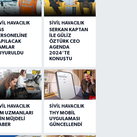
VIL HAVACILIK
SIVIL HAVACILIK
GS
SERKAN KAPTAN
ERSONELİNE
İLE GÜLİZ
APILACAK
ÖZTÜRK CEO
AMLAR
AGENDA
UYURULDU
2024'TE
KONUŞTU
VIL HAVACILIK
SIVIL HAVACILIK
IM UZMANLARI
THY MOBİL
İN MÜJDELİ
UYGULAMASI
ABER
GÜNCELLENDİ