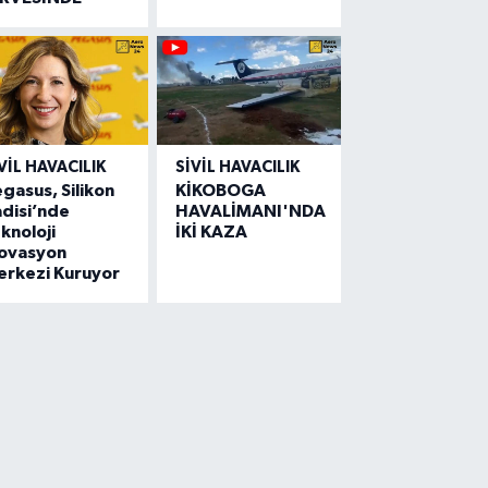
VIL HAVACILIK
SIVIL HAVACILIK
gasus, Silikon
KİKOBOGA
disi’nde
HAVALİMANI'NDA
knoloji
İKİ KAZA
novasyon
erkezi Kuruyor