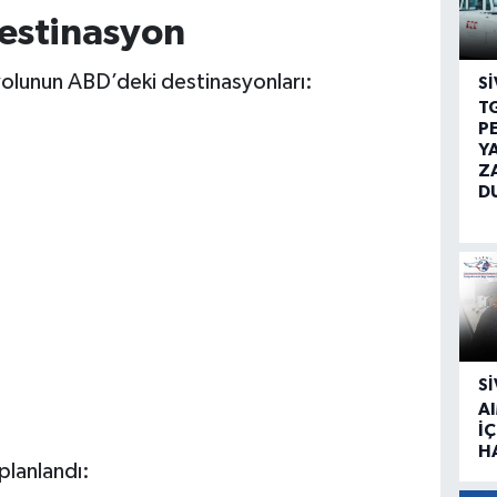
estinasyon
ayolunun ABD’deki destinasyonları:
SI
T
P
Y
Z
D
SI
A
İÇ
H
planlandı: