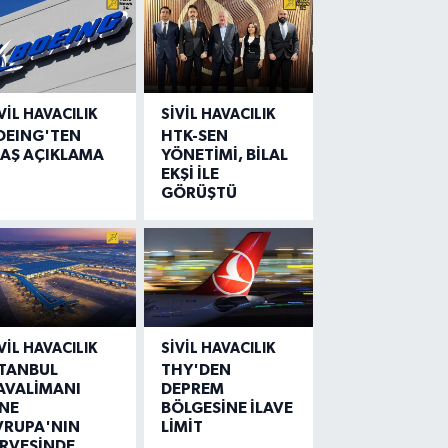
VIL HAVACILIK
SIVIL HAVACILIK
OEING'TEN
HTK-SEN
LAŞ AÇIKLAMA
YÖNETİMİ, BİLAL
EKŞİ İLE
GÖRÜŞTÜ
VIL HAVACILIK
SIVIL HAVACILIK
STANBUL
THY'DEN
AVALİMANI
DEPREM
İNE
BÖLGESİNE İLAVE
VRUPA'NIN
LİMİT
İRVESİNDE