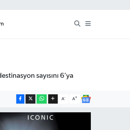
zm
estinasyon sayısını 6’ya
-
+
A
A