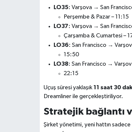
LO35
: Varşova → San Francisc
Perşembe & Pazar – 11:15
LO37
: Varşova → San Francisc
Çarşamba & Cumartesi – 1
LO36
: San Francisco → Varşo
15:50
LO38
: San Francisco → Varşov
22:15
Uçuş süresi yaklaşık
11 saat 30 da
Dreamliner ile gerçekleştiriliyor.
Stratejik bağlantı 
Şirket yönetimi, yeni hattın sadece 