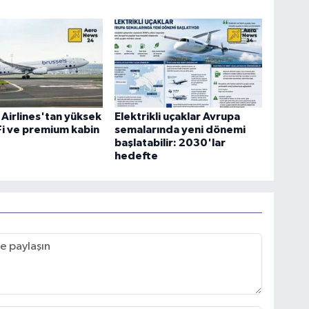
 Airlines'tan yüksek
Elektrikli uçaklar Avrupa
-Fi ve premium kabin
semalarında yeni dönemi
başlatabilir: 2030'lar
hedefte