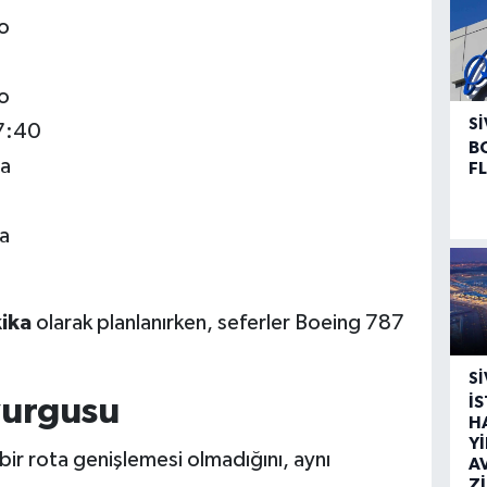
o
o
SI
7:40
B
va
F
a
kika
olarak planlanırken, seferler Boeing 787
SI
İ
vurgusu
H
Y
bir rota genişlemesi olmadığını, aynı
A
Z