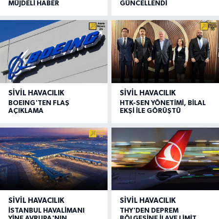
MÜJDELİ HABER
GÜNCELLENDİ
SIVIL HAVACILIK
SIVIL HAVACILIK
BOEING'TEN FLAŞ
HTK-SEN YÖNETİMİ, BİLAL
AÇIKLAMA
EKŞİ İLE GÖRÜŞTÜ
SIVIL HAVACILIK
SIVIL HAVACILIK
İSTANBUL HAVALİMANI
THY'DEN DEPREM
YİNE AVRUPA'NIN
BÖLGESİNE İLAVE LİMİT