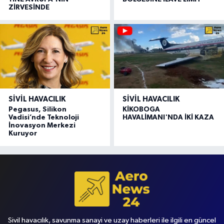
ZİRVESİNDE
SIVIL HAVACILIK
SIVIL HAVACILIK
Pegasus, Silikon
KİKOBOGA
Vadisi’nde Teknoloji
HAVALİMANI'NDA İKİ KAZA
İnovasyon Merkezi
Kuruyor
Sivil havacılık, savunma sanayi ve uzay haberleri ile ilgili en güncel