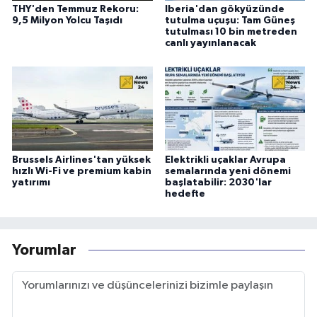
THY'den Temmuz Rekoru:
Iberia'dan gökyüzünde
9,5 Milyon Yolcu Taşıdı
tutulma uçuşu: Tam Güneş
tutulması 10 bin metreden
canlı yayınlanacak
Brussels Airlines'tan yüksek
Elektrikli uçaklar Avrupa
hızlı Wi-Fi ve premium kabin
semalarında yeni dönemi
yatırımı
başlatabilir: 2030'lar
hedefte
Yorumlar