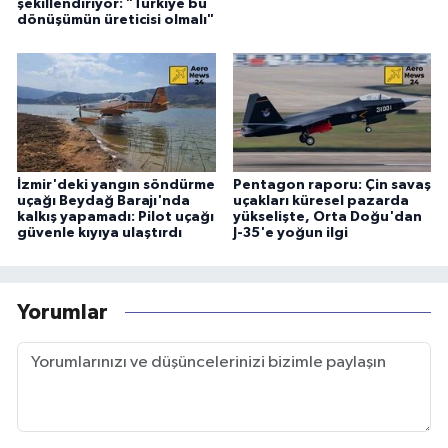
şekillendiriyor: "Türkiye bu
dönüşümün üreticisi olmalı"
İzmir'deki yangın söndürme
Pentagon raporu: Çin savaş
uçağı Beydağ Barajı'nda
uçakları küresel pazarda
kalkış yapamadı: Pilot uçağı
yükselişte, Orta Doğu'dan
güvenle kıyıya ulaştırdı
J-35'e yoğun ilgi
Yorumlar