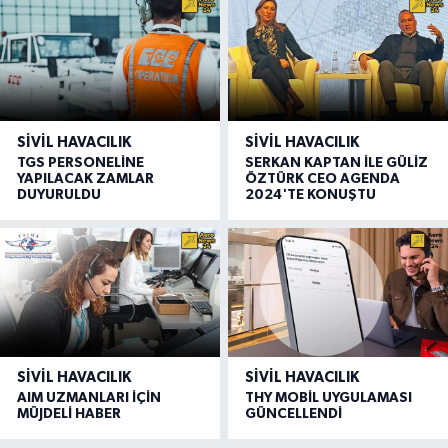
SIVIL HAVACILIK
SIVIL HAVACILIK
TGS PERSONELİNE
SERKAN KAPTAN İLE GÜLİZ
YAPILACAK ZAMLAR
ÖZTÜRK CEO AGENDA
DUYURULDU
2024'TE KONUŞTU
SIVIL HAVACILIK
SIVIL HAVACILIK
AIM UZMANLARI İÇİN
THY MOBİL UYGULAMASI
MÜJDELİ HABER
GÜNCELLENDİ