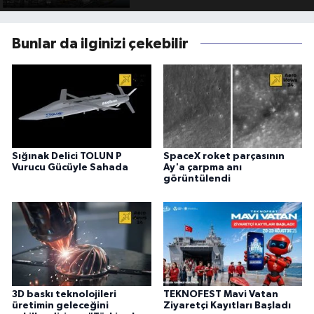
Bunlar da ilginizi çekebilir
Sığınak Delici TOLUN P
SpaceX roket parçasının
Vurucu Gücüyle Sahada
Ay'a çarpma anı
görüntülendi
3D baskı teknolojileri
TEKNOFEST Mavi Vatan
üretimin geleceğini
Ziyaretçi Kayıtları Başladı