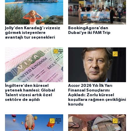
Jolly’den Karadağ’ı vizesiz
BookingAgora’dan
görmek isteyenlere
Dubai’ye iki FAM Trip
avantajlı tur seçenekleri
İngiltere’den küresel
Accor 2026 Yılı İlk Yarı
yetenek hamlesi: Global
Finansal Sonuçlarını
Talent vizesi artık özel
Açıkladı: Zorlu küresel
sektöre de açıldı
koşullara rağmen çevikliğini
korudu