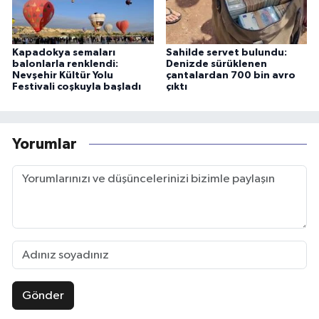
Kapadokya semaları
Sahilde servet bulundu:
balonlarla renklendi:
Denizde sürüklenen
Nevşehir Kültür Yolu
çantalardan 700 bin avro
Festivali coşkuyla başladı
çıktı
Yorumlar
Gönder