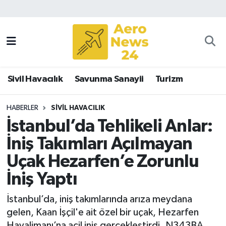
Sivil Havacılık
Savunma Sanayii
Sivil Havacılık
Savunma Sanayii
Turizm
Turizm
HABERLER
SIVIL HAVACILIK
İstanbul’da Tehlikeli Anlar:
İniş Takımları Açılmayan
Uçak Hezarfen’e Zorunlu
İniş Yaptı
İstanbul’da, iniş takımlarında arıza meydana
gelen, Kaan İşçil'e ait özel bir uçak, Hezarfen
Havalimanı’na acil iniş gerçekleştirdi. N343BA