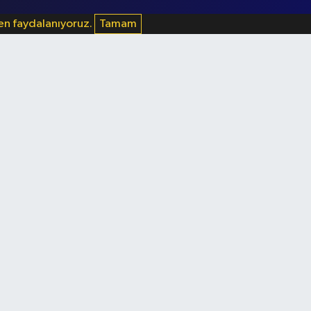
den faydalanıyoruz.
Tamam