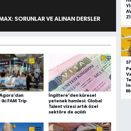
H
Y
A
Z
MAX: SORUNLAR VE ALINAN DERSLER
SI
Pe
Va
Te
İ
M
Agora’dan
İngiltere’den küresel
 iki FAM Trip
yetenek hamlesi: Global
Talent vizesi artık özel
sektöre de açıldı