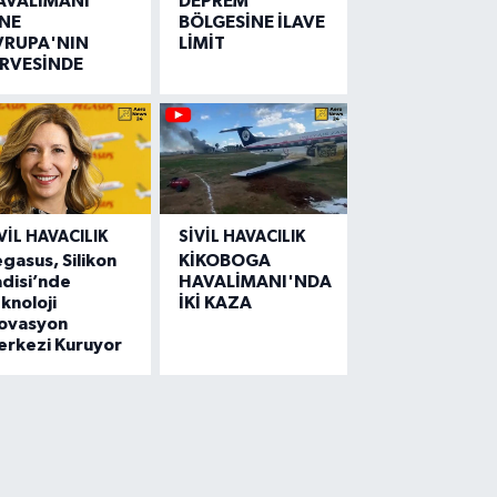
AVALİMANI
DEPREM
İNE
BÖLGESİNE İLAVE
VRUPA'NIN
LİMİT
İRVESİNDE
VIL HAVACILIK
SIVIL HAVACILIK
gasus, Silikon
KİKOBOGA
disi’nde
HAVALİMANI'NDA
knoloji
İKİ KAZA
novasyon
erkezi Kuruyor