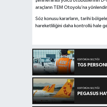
şehirlerarası yolcu otobüslerinin D-
araçların TEM Otoyolu’na yönlendiril
Söz konusu kararların, tarihi bölge
hareketliliğini daha kontrollü hale g
EDITÖRÜN SEÇTIĞI
TGS PERSON
EDITÖRÜN SEÇTIĞI
PEGASUS HAV