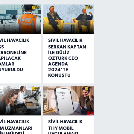
VIL HAVACILIK
SIVIL HAVACILIK
GS
SERKAN KAPTAN
ERSONELİNE
İLE GÜLİZ
APILACAK
ÖZTÜRK CEO
AMLAR
AGENDA
UYURULDU
2024'TE
KONUŞTU
VIL HAVACILIK
SIVIL HAVACILIK
IM UZMANLARI
THY MOBİL
İN MÜJDELİ
UYGULAMASI