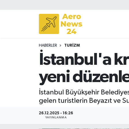
Sivil Havacılık
Savunma Sanayii
HABERLER
TURIZM
Turizm
İstanbul'a kr
yeni düzen
İstanbul Büyükşehir Belediyes
gelen turistlerin Beyazıt ve S
26.12.2025 - 16:26
YAYINLANMA