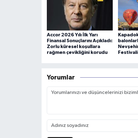
Accor 2026 Yılı İlk Yarı
Kapadok
Finansal Sonuçlarını Açıkladı:
balonlar
Zorlu küresel koşullara
Nevşehir
rağmen çevikliğini korudu
Festival
Yorumlar