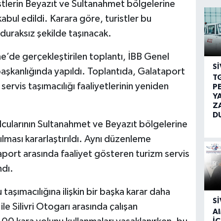
stlerin Beyazıt ve Sultanahmet bölgelerine
kabul edildi. Karara göre, turistler bu
 duraksız şekilde taşınacak.
e’de gerçekleştirilen toplantı, İBB Genel
SI
başkanlığında yapıldı. Toplantıda, Galataport
T
 servis taşımacılığı faaliyetlerinin yeniden
P
Y
Z
D
yolcularının Sultanahmet ve Beyazıt bölgelerine
ılması kararlaştırıldı. Aynı düzenleme
port arasında faaliyet gösteren turizm servis
ndı.
 taşımacılığına ilişkin bir başka karar daha
SI
e Silivri Otogarı arasında çalışan
A
İÇ