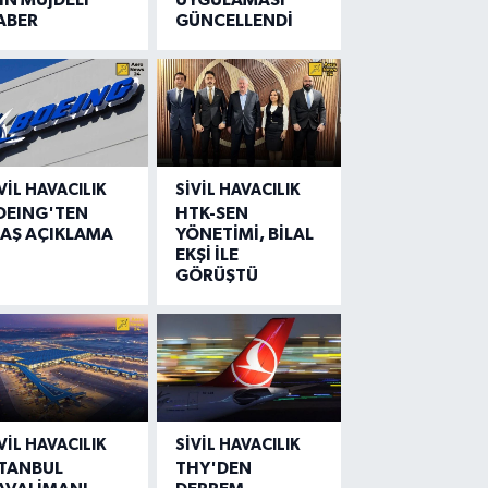
ABER
GÜNCELLENDİ
VIL HAVACILIK
SIVIL HAVACILIK
OEING'TEN
HTK-SEN
LAŞ AÇIKLAMA
YÖNETİMİ, BİLAL
EKŞİ İLE
GÖRÜŞTÜ
VIL HAVACILIK
SIVIL HAVACILIK
STANBUL
THY'DEN