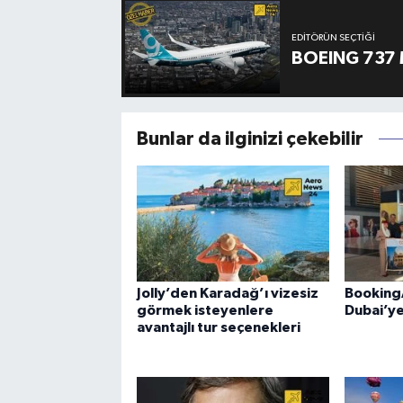
EDITÖRÜN SEÇTIĞI
BOEING 737 
Bunlar da ilginizi çekebilir
Jolly’den Karadağ’ı vizesiz
Booking
görmek isteyenlere
Dubai’ye
avantajlı tur seçenekleri