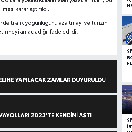
100 kara yolunu kullanmaları yasaklanırken, bu
H
mesi kararlaştırıldı.
lerde trafik yoğunluğunu azaltmayı ve turizm
etirmeyi amaçladığı ifade edildi.
SI
B
F
ELİNE YAPILACAK ZAMLAR DUYURULDU
AYOLLARI 2023'TE KENDİNİ AŞTI
SI
İ