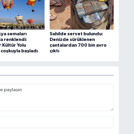
ya semaları
Sahilde servet bulundu:
la renklendi:
Denizde sürüklenen
 Kültür Yolu
çantalardan 700 bin avro
i coşkuyla başladı
çıktı