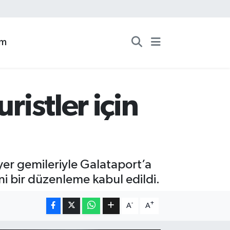
zm
ristler için
yer gemileriyle Galataport’a
ni bir düzenleme kabul edildi.
-
+
A
A